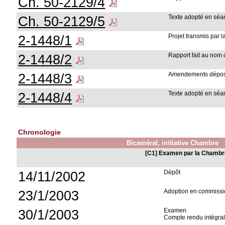
Ch. 50-2129/4
Ch. 50-2129/5
Texte adopté en séan
2-1448/1
Projet transmis par 
2-1448/2
Rapport fait au nom
2-1448/3
Amendements déposés
2-1448/4
Texte adopté en séan
Chronologie
Bicaméral, initiative Chambre
[C1] Examen par la Chambr
14/11/2002
Dépôt
23/1/2003
Adoption en commissio
30/1/2003
Examen
Compte rendu intégral 