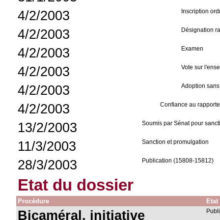
4/2/2003
Inscription ord
4/2/2003
Désignation ra
4/2/2003
Examen
4/2/2003
Vote sur l'ens
4/2/2003
Adoption san
4/2/2003
Confiance au rapporte
13/2/2003
Soumis par Sénat pour sanct
11/3/2003
Sanction et promulgation
28/3/2003
Publication (15808-15812)
Etat du dossier
Procédure
Etat
Bicaméral, initiative
Publ