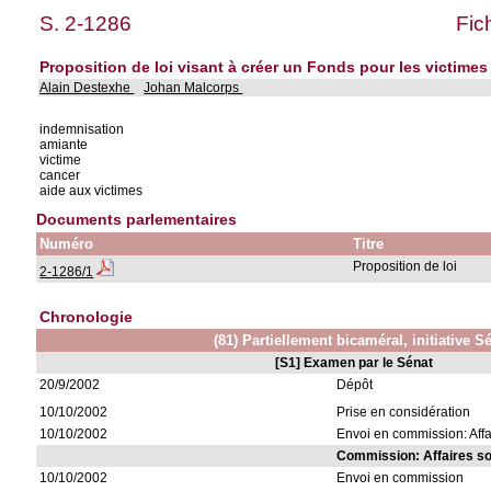
S. 2-1286
Fic
Proposition de loi visant à créer un Fonds pour les victimes
Alain Destexhe
Johan Malcorps
indemnisation
amiante
victime
cancer
aide aux victimes
Documents parlementaires
Numéro
Titre
Proposition de loi
2-1286/1
Chronologie
(81) Partiellement bicaméral, initiative S
[S1] Examen par le Sénat
20/9/2002
Dépôt
10/10/2002
Prise en considération
10/10/2002
Envoi en commission: Affa
Commission: Affaires so
10/10/2002
Envoi en commission