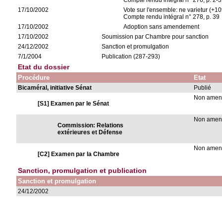
Compte rendu intégral n° 276, p. 2-3
17/10/2002
Vote sur l'ensemble: ne varietur (+1
Compte rendu intégral n° 278, p. 39
17/10/2002
Adoption sans amendement
17/10/2002
Soumission par Chambre pour sanction
24/12/2002
Sanction et promulgation
7/1/2004
Publication (287-293)
Etat du dossier
Procédure
Etat
Bicaméral, initiative Sénat
Publié
Non ame
[S1] Examen par le Sénat
Non ame
Commission: Relations
extérieures et Défense
Non ame
[C2] Examen par la Chambre
Sanction, promulgation et publication
Sanction et promulgation
24/12/2002