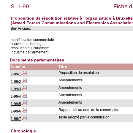
S. 1-99
Fiche d
Proposition de résolution relative à l'organisation à Bruxe
(Armed Forces Communications and Electronics Associatio
Bert Anciaux
manifestation commerciale
nouvelle technologie
résolution du Parlement
industrie de l'armement
Documents parlementaires
Numéro
Titre
Proposition de résolution
1-99/1
Amendements
1-99/2
Amendements
1-99/3
Amendements
1-99/4
Amendements
1-99/5
Rapport fait au nom de la commission
1-99/6
Texte adopté par la commission
1-99/7
Chronologie