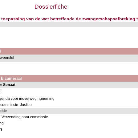
Dossierfiche
 de toepassing van de wet betreffende de zwangerschapsafbreking
l
voorstel
k bicameraal
or Senaat
l
 agenda voor inoverwegingneming
commissie: Justitie
itie
Verzending naar commissie
ing
rs