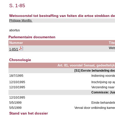
S. 1-85
Wetsvoorstel tot bestraffing van feiten die ertoe strekken
Philippe Monfils
abortus
Parlementaire documenten
Nummer
Tite
Wets
1-85/1
Chronologie
Art. 81, voorstel Senaat, gedeeltelij
[S1] Eerste behandeling do
18/7/1995
Indiening voorste
12/10/1995
Inschrijving op
12/10/1995
Verzending naar 
Commissie: Just
12/10/1995
5/5/1999
Einde behandel
5/5/1999
Verval door ontbinding kame
Stand van het dossier