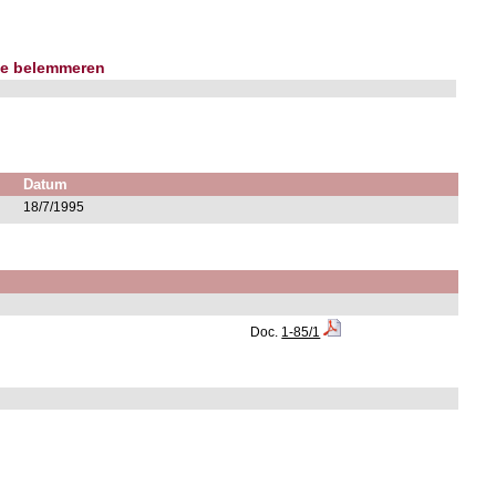
 te belemmeren
Datum
18/7/1995
Doc.
1-85/1