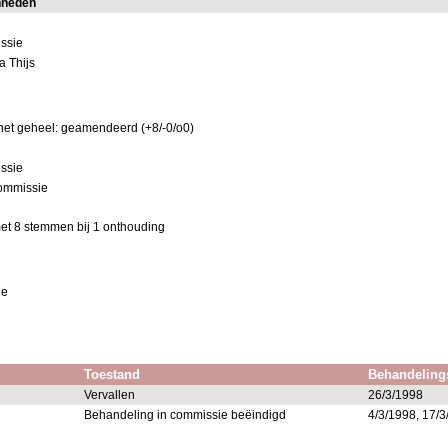
nheden
issie
a Thijs
het geheel: geamendeerd (+8/-0/o0)
issie
ommissie
et 8 stemmen bij 1 onthouding
ie
Toestand
Behandeling
Vervallen
26/3/1998
Behandeling in commissie beëindigd
4/3/1998, 17/