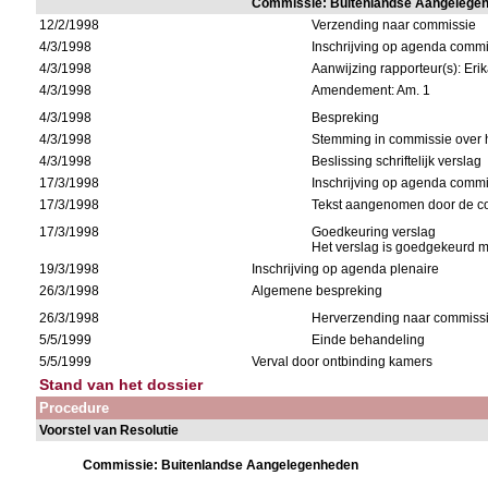
Commissie: Buitenlandse Aangelege
12/2/1998
Verzending naar commissie
4/3/1998
Inschrijving op agenda comm
4/3/1998
Aanwijzing rapporteur(s): Erik
4/3/1998
Amendement: Am. 1
4/3/1998
Bespreking
4/3/1998
Stemming in commissie over 
4/3/1998
Beslissing schriftelijk verslag
17/3/1998
Inschrijving op agenda comm
17/3/1998
Tekst aangenomen door de c
17/3/1998
Goedkeuring verslag
Het verslag is goedgekeurd m
19/3/1998
Inschrijving op agenda plenaire
26/3/1998
Algemene bespreking
26/3/1998
Herverzending naar commiss
5/5/1999
Einde behandeling
5/5/1999
Verval door ontbinding kamers
Stand van het dossier
Procedure
Voorstel van Resolutie
Commissie: Buitenlandse Aangelegenheden