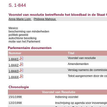
S. 1-844
Voorstel van resolutie betreffende het bloedbad in de Staat
Anne-Marie Lizin
Philippe Mahoux
Mexico
bescherming van minderheden
politiek geweld
autochtone bevolking
motie van het Parlement
Parlementaire documenten
Nummer
Titel
Voorstel van resolutie
1-844/1
Amendementen
1-844/2
Verslag namens de commissi
1-844/3
Tekst aangenomen door de c
1-844/4
Chronologie
Voorstel van Resolutie
15/1/1998
Indiening voorstel
12/2/1998
Inschrijving op agenda voor inoverweg