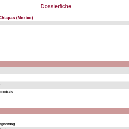
Dossierfiche
 Chiapas (Mexico)
e
ommissie
ingneming