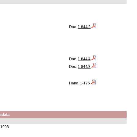
Doc.
1-844/2
Doc.
1-844/4
Doc.
1-844/3
Hand. 1-175
sdata
3/1998