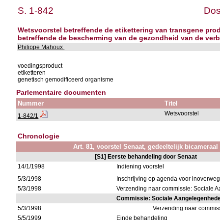
S. 1-842
Dos
Wetsvoorstel betreffende de etikettering van transgene pro
betreffende de bescherming van de gezondheid van de verb
Philippe Mahoux
voedingsproduct
etiketteren
genetisch gemodificeerd organisme
Parlementaire documenten
Nummer
Titel
Wetsvoorstel
1-842/1
Chronologie
Art. 81, voorstel Senaat, gedeeltelijk bicameraal
[S1] Eerste behandeling door Senaat
14/1/1998
Indiening voorstel
5/3/1998
Inschrijving op agenda voor inoverwe
5/3/1998
Verzending naar commissie: Sociale
Commissie: Sociale Aangelegenhed
5/3/1998
Verzending naar commis
5/5/1999
Einde behandeling