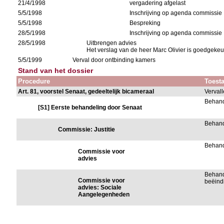
21/4/1998
vergadering afgelast
5/5/1998
Inschrijving op agenda commissie
5/5/1998
Bespreking
28/5/1998
Inschrijving op agenda commissie
28/5/1998
Uitbrengen advies
Het verslag van de heer Marc Olivier is goedgeke
5/5/1999
Verval door ontbinding kamers
Stand van het dossier
Procedure
Toest
Art. 81, voorstel Senaat, gedeeltelijk bicameraal
Verval
Behand
[S1] Eerste behandeling door Senaat
Behand
Commissie: Justitie
Behand
Commissie voor
advies
Behand
Commissie voor
beëind
advies: Sociale
Aangelegenheden