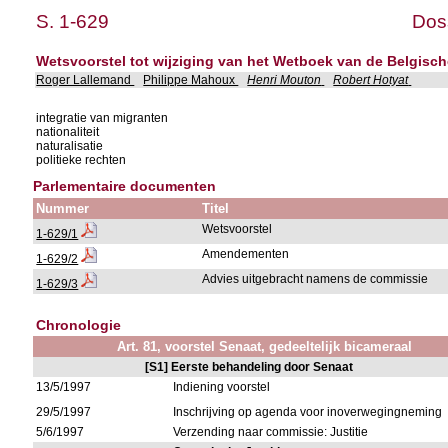
S. 1-629
Doss
Wetsvoorstel tot wijziging van het Wetboek van de Belgische
Roger Lallemand
Philippe Mahoux
Henri Mouton
Robert Hotyat
integratie van migranten
nationaliteit
naturalisatie
politieke rechten
Parlementaire documenten
Nummer
Titel
Wetsvoorstel
1-629/1
Amendementen
1-629/2
Advies uitgebracht namens de commissie
1-629/3
Chronologie
Art. 81, voorstel Senaat, gedeeltelijk bicameraal
[S1] Eerste behandeling door Senaat
13/5/1997
Indiening voorstel
29/5/1997
Inschrijving op agenda voor inoverwegingneming
5/6/1997
Verzending naar commissie: Justitie