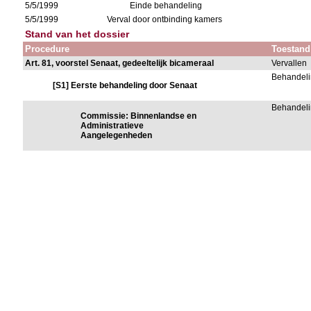
5/5/1999
Einde behandeling
5/5/1999
Verval door ontbinding kamers
Stand van het dossier
Procedure
Toestand
Art. 81, voorstel Senaat, gedeeltelijk bicameraal
Vervallen
Behandeli
[S1] Eerste behandeling door Senaat
Behandeli
Commissie: Binnenlandse en
Administratieve
Aangelegenheden