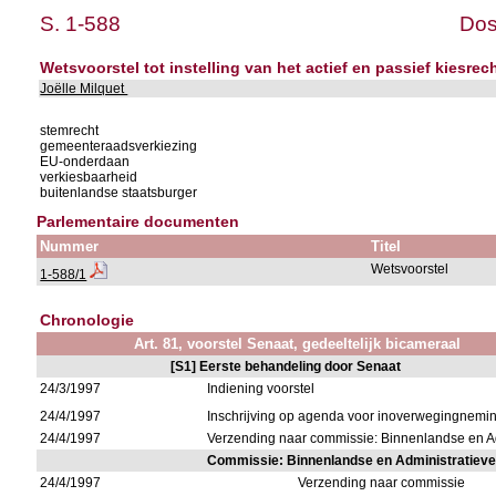
S. 1-588
Dos
Wetsvoorstel tot instelling van het actief en passief kiesr
Joëlle Milquet
stemrecht
gemeenteraadsverkiezing
EU-onderdaan
verkiesbaarheid
buitenlandse staatsburger
Parlementaire documenten
Nummer
Titel
Wetsvoorstel
1-588/1
Chronologie
Art. 81, voorstel Senaat, gedeeltelijk bicameraal
[S1] Eerste behandeling door Senaat
24/3/1997
Indiening voorstel
24/4/1997
Inschrijving op agenda voor inoverwegingnemi
24/4/1997
Verzending naar commissie: Binnenlandse en 
Commissie: Binnenlandse en Administratiev
24/4/1997
Verzending naar commissie