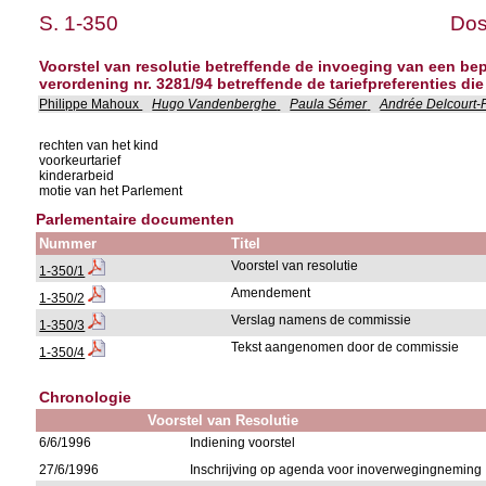
S. 1-350
Dos
Voorstel van resolutie betreffende de invoeging van een be
verordening nr. 3281/94 betreffende de tariefpreferenties 
Philippe Mahoux
Hugo Vandenberghe
Paula Sémer
Andrée Delcourt-
rechten van het kind
voorkeurtarief
kinderarbeid
motie van het Parlement
Parlementaire documenten
Nummer
Titel
Voorstel van resolutie
1-350/1
Amendement
1-350/2
Verslag namens de commissie
1-350/3
Tekst aangenomen door de commissie
1-350/4
Chronologie
Voorstel van Resolutie
6/6/1996
Indiening voorstel
27/6/1996
Inschrijving op agenda voor inoverwegingneming