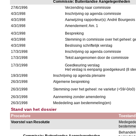
Commissie: Buitenlandse Aangelegenheden
27/6/1996
Verzending naar commissie
4/3/1998
Inschrijving op agenda commissie
4/3/1998
Aanwijzing rapporteur(s): André Bourgeois
4/3/1998
Amendement: Am. 1
4/3/1998
Bespreking
4/3/1998
Stemming in commissie over het geheel: g
4/3/1998
Beslissing schriftelijk verslag
17/3/1998
Inschrijving op agenda commissie
17/3/1998
Tekst aangenomen door de commissie
17/3/1998
Goedkeuring verslag
Het veslag is eenparig goedgekeurd (8 s
19/3/1998
Inschrijving op agenda plenaire
26/3/1998
Algemene bespreking
26/3/1998
Stemming over het geheel: ne varietur (+59/-0/o0)
26/3/1998
Aanneming zonder amendering
26/3/1998
Mededeling aan bestemmeling(en)
Stand van het dossier
Procedure
Toestand
Voorstel van Resolutie
Medegede
bestemmel
Behandeli