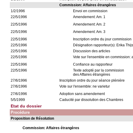
Commission: Affaires étrangères
1/2/1996
Envoi en commission
22/5/1996
Amendement: Am. 1
22/5/1996
Amendement: Am. 2
22/5/1996
Amendement: Am. 3
22/5/1996
Inscription ordre du jour commission
22/5/1996
Désignation rapporteur(s): Erika Thij
22/5/1996
Discussion des articles
22/5/1996
Vote sur l'ensemble en commission: 
22/5/1996
Confiance au rapporteur
22/5/1996
Texte adopté par la commission
des Affaires étrangères
27/6/1996
Inscription ordre du jour séance plénière
27/6/1996
Vote sur l'ensemble: ne varietur
27/6/1996
Adoption sans amendement
5/5/1999
Caducité par dissolution des Chambres
Etat du dossier
Procédure
Proposition de Résolution
Commission: Affaires étrangères