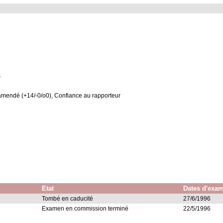
s
amendé (+14/-0/o0), Confiance au rapporteur
Etat
Dates d'exa
Tombé en caducité
27/6/1996
Examen en commission terminé
22/5/1996