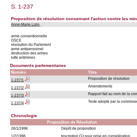
S. 1-237
Proposition de résolution concernant l'action contre les mi
Anne-Marie Lizin
arme conventionnelle
OSCE
résolution du Parlement
arme antipersonnel
destruction des armes
lutte antimines
Documents parlementaires
Numéro
Titre
Proposition de résolution
1-237/1
Amendements
1-237/2
Rapport fait au nom de la co
1-237/3
Texte adopté par la commiss
1-237/4
Chronologie
Proposition de Résolution
26/1/1996
Dépôt de proposition
1/2/1996
Inscription OJ pour prise en considération