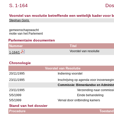
S. 1-164
Dos
Voorstel van resolutie betreffende een wettelijk kader voor 
Stephan Goris
gemeenschapswacht
motie van het Parlement
Parlementaire documenten
Nummer
Titel
Voorstel van resolutie
1-164/1
Chronologie
Voorstel van Resolutie
20/11/1995
Indiening voorstel
23/11/1995
Inschrijving op agenda voor inoverweg
Commissie: Binnenlandse en Adminis
23/11/1995
Verzending naar commiss
5/5/1999
Einde behandeling
5/5/1999
Verval door ontbinding kamers
Stand van het dossier
Procedure
Toestand