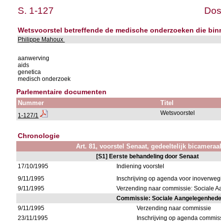
S. 1-127
Dos
Wetsvoorstel betreffende de medische onderzoeken die bin
Philippe Mahoux
aanwerving
aids
genetica
medisch onderzoek
Parlementaire documenten
Nummer
Titel
Wetsvoorstel
1-127/1
Chronologie
Art. 81, voorstel Senaat, gedeeltelijk bicameraa
[S1] Eerste behandeling door Senaat
17/10/1995
Indiening voorstel
9/11/1995
Inschrijving op agenda voor inoverwe
9/11/1995
Verzending naar commissie: Sociale 
Commissie: Sociale Aangelegenhed
9/11/1995
Verzending naar commissie
23/11/1995
Inschrijving op agenda commis