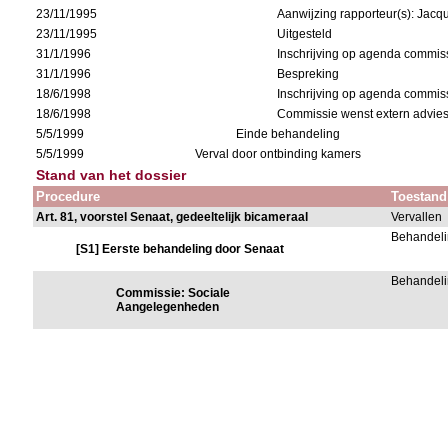
23/11/1995
Aanwijzing rapporteur(s): Jacq
23/11/1995
Uitgesteld
31/1/1996
Inschrijving op agenda commis
31/1/1996
Bespreking
18/6/1998
Inschrijving op agenda commis
18/6/1998
Commissie wenst extern advies
5/5/1999
Einde behandeling
5/5/1999
Verval door ontbinding kamers
Stand van het dossier
Procedure
Toestand
Art. 81, voorstel Senaat, gedeeltelijk bicameraal
Vervallen
Behandeli
[S1] Eerste behandeling door Senaat
Behandeli
Commissie: Sociale
Aangelegenheden