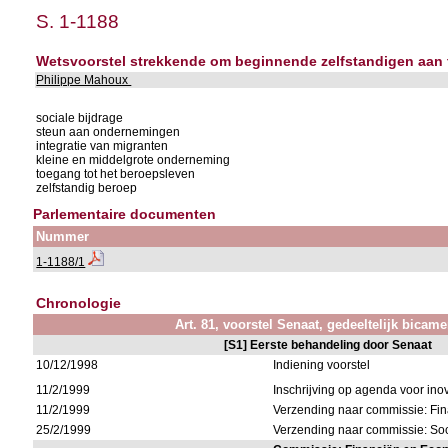
S. 1-1188
Wetsvoorstel strekkende om beginnende zelfstandigen aan 
Philippe Mahoux
sociale bijdrage
steun aan ondernemingen
integratie van migranten
kleine en middelgrote onderneming
toegang tot het beroepsleven
zelfstandig beroep
Parlementaire documenten
Nummer
1-1188/1
Chronologie
Art. 81, voorstel Senaat, gedeeltelijk bicame
[S1] Eerste behandeling door Senaat
10/12/1998
Indiening voorstel
11/2/1999
Inschrijving op agenda voor i
11/2/1999
Verzending naar commissie: F
25/2/1999
Verzending naar commissie: S