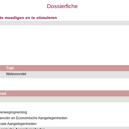
Dossierfiche
te moedigen en te stimuleren
Titel
Wetsvoorstel
raal
noverwegingneming
inanciën en Economische Aangelegenheden
ociale Aangelegenheden