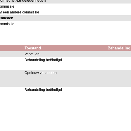
onomische Aangelegenheden
commissie
ar een andere commissie
genheden
commissie
Toestand
Behandeling
Vervallen
Behandeling beëindigd
Opnieuw verzonden
Behandeling beëindigd