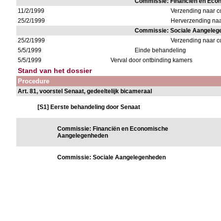
Commissie: Financiën en Ec
11/2/1999
Verzending naar 
25/2/1999
Herverzending na
Commissie: Sociale Aangele
25/2/1999
Verzending naar 
5/5/1999
Einde behandeling
5/5/1999
Verval door ontbinding kamers
Stand van het dossier
Procedure
Art. 81, voorstel Senaat, gedeeltelijk bicameraal
[S1] Eerste behandeling door Senaat
Commissie: Financiën en Economische
Aangelegenheden
Commissie: Sociale Aangelegenheden