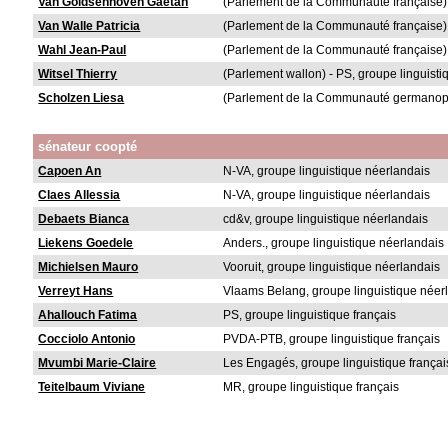
Van Goidsenhoven Gaëtan
(Parlement de la Communauté française) -
Van Walle Patricia
(Parlement de la Communauté française) 
Wahl Jean-Paul
(Parlement de la Communauté française) -
Witsel Thierry
(Parlement wallon) - PS, groupe linguisti
Scholzen Liesa
(Parlement de la Communauté germanop
sénateur coopté
Capoen An
N-VA, groupe linguistique néerlandais
Claes Allessia
N-VA, groupe linguistique néerlandais
Debaets Bianca
cd&v, groupe linguistique néerlandais
Liekens Goedele
Anders., groupe linguistique néerlandais
Michielsen Mauro
Vooruit, groupe linguistique néerlandais
Verreyt Hans
Vlaams Belang, groupe linguistique néer
Ahallouch Fatima
PS, groupe linguistique français
Cocciolo Antonio
PVDA-PTB, groupe linguistique français
Mvumbi Marie-Claire
Les Engagés, groupe linguistique françai
Teitelbaum Viviane
MR, groupe linguistique français