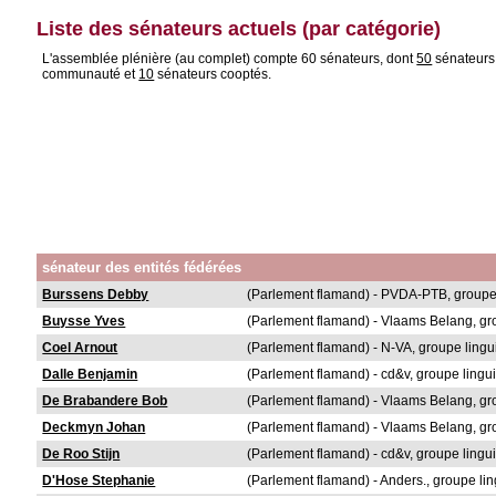
Liste des sénateurs actuels (par catégorie)
L'assemblée plénière (au complet) compte 60 sénateurs, dont
50
sénateurs
communauté et
10
sénateurs cooptés.
sénateur des entités fédérées
Burssens Debby
(Parlement flamand) - PVDA-PTB, groupe 
Buysse Yves
(Parlement flamand) - Vlaams Belang, gr
Coel Arnout
(Parlement flamand) - N-VA, groupe lingu
Dalle Benjamin
(Parlement flamand) - cd&v, groupe lingu
De Brabandere Bob
(Parlement flamand) - Vlaams Belang, gr
Deckmyn Johan
(Parlement flamand) - Vlaams Belang, gr
De Roo Stijn
(Parlement flamand) - cd&v, groupe lingu
D'Hose Stephanie
(Parlement flamand) - Anders., groupe li