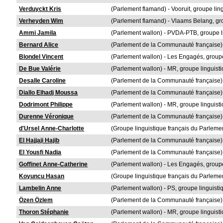
Verduyckt Kris
(Parlement flamand) - Vooruit, groupe lin
Verheyden Wim
(Parlement flamand) - Vlaams Belang, gr
Ammi Jamila
(Parlement wallon) - PVDA-PTB, groupe li
Bernard Alice
(Parlement de la Communauté française) 
Blondel Vincent
(Parlement wallon) - Les Engagés, groupe
De Bue Valérie
(Parlement wallon) - MR, groupe linguisti
Desalle Caroline
(Parlement de la Communauté française) 
Diallo Elhadj Moussa
(Parlement de la Communauté française) 
Dodrimont Philippe
(Parlement wallon) - MR, groupe linguisti
Durenne Véronique
(Parlement de la Communauté française) -
d'Ursel Anne-Charlotte
(Groupe linguistique français du Parlemen
El Hajjaji Hajib
(Parlement de la Communauté française) -
El Yousfi Nadia
(Parlement de la Communauté française) -
Goffinet Anne-Catherine
(Parlement wallon) - Les Engagés, groupe
Koyuncu Hasan
(Groupe linguistique français du Parlemen
Lambelin Anne
(Parlement wallon) - PS, groupe linguisti
Özen Özlem
(Parlement de la Communauté française) -
Thoron Stéphanie
(Parlement wallon) - MR, groupe linguisti