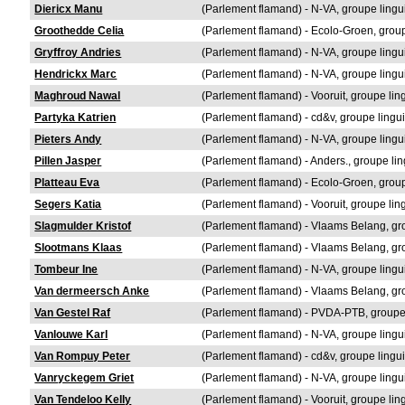
Diericx Manu
(Parlement flamand) - N-VA, groupe lingu
Groothedde Celia
(Parlement flamand) - Ecolo-Groen, group
Gryffroy Andries
(Parlement flamand) - N-VA, groupe lingu
Hendrickx Marc
(Parlement flamand) - N-VA, groupe lingu
Maghroud Nawal
(Parlement flamand) - Vooruit, groupe lin
Partyka Katrien
(Parlement flamand) - cd&v, groupe lingu
Pieters Andy
(Parlement flamand) - N-VA, groupe lingu
Pillen Jasper
(Parlement flamand) - Anders., groupe li
Platteau Eva
(Parlement flamand) - Ecolo-Groen, group
Segers Katia
(Parlement flamand) - Vooruit, groupe lin
Slagmulder Kristof
(Parlement flamand) - Vlaams Belang, gr
Slootmans Klaas
(Parlement flamand) - Vlaams Belang, gr
Tombeur Ine
(Parlement flamand) - N-VA, groupe lingu
Van dermeersch Anke
(Parlement flamand) - Vlaams Belang, gr
Van Gestel Raf
(Parlement flamand) - PVDA-PTB, groupe 
Vanlouwe Karl
(Parlement flamand) - N-VA, groupe lingu
Van Rompuy Peter
(Parlement flamand) - cd&v, groupe lingu
Vanryckegem Griet
(Parlement flamand) - N-VA, groupe lingu
Van Tendeloo Kelly
(Parlement flamand) - Vooruit, groupe lin