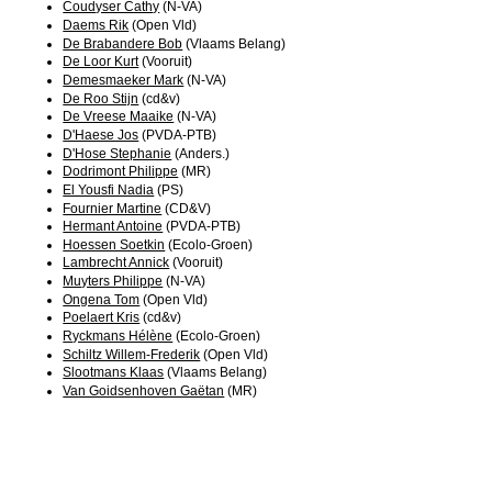
Coudyser Cathy
(N-VA)
Daems Rik
(Open Vld)
De Brabandere Bob
(Vlaams Belang)
De Loor Kurt
(Vooruit)
Demesmaeker Mark
(N-VA)
De Roo Stijn
(cd&v)
De Vreese Maaike
(N-VA)
D'Haese Jos
(PVDA-PTB)
D'Hose Stephanie
(Anders.)
Dodrimont Philippe
(MR)
El Yousfi Nadia
(PS)
Fournier Martine
(CD&V)
Hermant Antoine
(PVDA-PTB)
Hoessen Soetkin
(Ecolo-Groen)
Lambrecht Annick
(Vooruit)
Muyters Philippe
(N-VA)
Ongena Tom
(Open Vld)
Poelaert Kris
(cd&v)
Ryckmans Hélène
(Ecolo-Groen)
Schiltz Willem-Frederik
(Open Vld)
Slootmans Klaas
(Vlaams Belang)
Van Goidsenhoven Gaëtan
(MR)