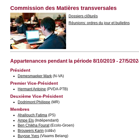
Commission des Matières transversales
Dossiers clôturés
Réunions: ordres du jour et bulletins
Appartenances pendant la période 8/10/2019 - 27/5/202
Président
Demesmaeker Mark
(N-VA)
Premier Vice-Président
Hermant Antoine
(PVDA-PTB)
Deuxième Vice-Président
Dodrimont Philippe
(MR)
Membres
Ahallouch Fatima
(PS)
Ampe Els
(Indépendant)
Ben Chikha Fourat
(Ecolo-Groen)
Brouwers Karin
(cd&v)
Buysse Yves
(Vlaams Belang)