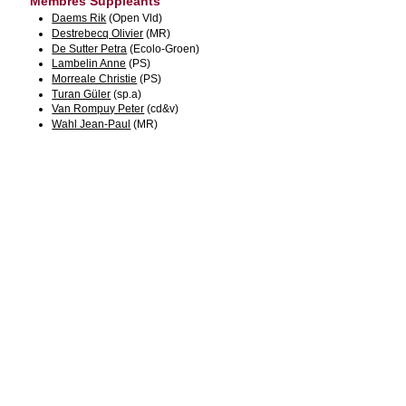
Membres Suppléants
Daems Rik
(Open Vld)
Destrebecq Olivier
(MR)
De Sutter Petra
(Ecolo-Groen)
Lambelin Anne
(PS)
Morreale Christie
(PS)
Turan Güler
(sp.a)
Van Rompuy Peter
(cd&v)
Wahl Jean-Paul
(MR)