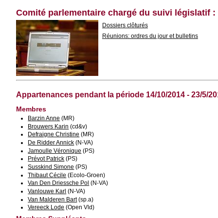
Comité parlementaire chargé du suivi législatif 
Dossiers clôturés
Réunions: ordres du jour et bulletins
Appartenances pendant la période 14/10/2014 - 23/5/2
Membres
Barzin Anne
(MR)
Brouwers Karin
(cd&v)
Defraigne Christine
(MR)
De Ridder Annick
(N-VA)
Jamoulle Véronique
(PS)
Prévot Patrick
(PS)
Susskind Simone
(PS)
Thibaut Cécile
(Ecolo-Groen)
Van Den Driessche Pol
(N-VA)
Vanlouwe Karl
(N-VA)
Van Malderen Bart
(sp.a)
Vereeck Lode
(Open Vld)