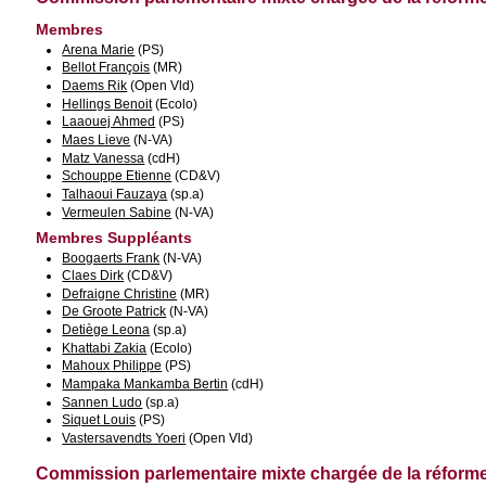
Membres
Arena Marie
(PS)
Bellot François
(MR)
Daems Rik
(Open Vld)
Hellings Benoit
(Ecolo)
Laaouej Ahmed
(PS)
Maes Lieve
(N-VA)
Matz Vanessa
(cdH)
Schouppe Etienne
(CD&V)
Talhaoui Fauzaya
(sp.a)
Vermeulen Sabine
(N-VA)
Membres Suppléants
Boogaerts Frank
(N-VA)
Claes Dirk
(CD&V)
Defraigne Christine
(MR)
De Groote Patrick
(N-VA)
Detiège Leona
(sp.a)
Khattabi Zakia
(Ecolo)
Mahoux Philippe
(PS)
Mampaka Mankamba Bertin
(cdH)
Sannen Ludo
(sp.a)
Siquet Louis
(PS)
Vastersavendts Yoeri
(Open Vld)
Commission parlementaire mixte chargée de la réforme