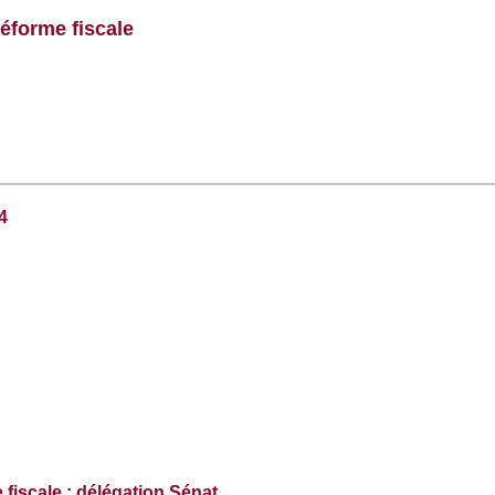
éforme fiscale
4
fiscale : délégation Sénat