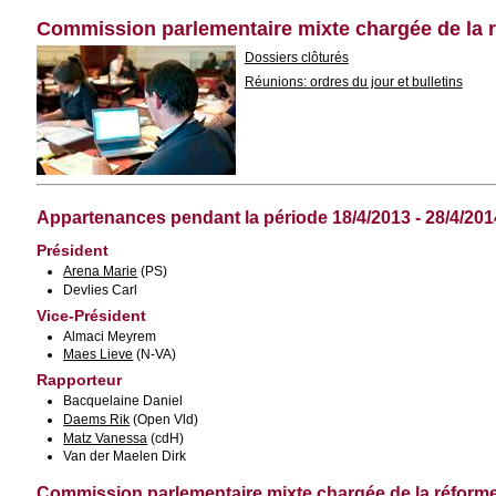
Commission parlementaire mixte chargée de la r
Dossiers clôturés
Réunions: ordres du jour et bulletins
Appartenances pendant la période 18/4/2013 - 28/4/201
Président
Arena Marie
(PS)
Devlies Carl
Vice-Président
Almaci Meyrem
Maes Lieve
(N-VA)
Rapporteur
Bacquelaine Daniel
Daems Rik
(Open Vld)
Matz Vanessa
(cdH)
Van der Maelen Dirk
Commission parlementaire mixte chargée de la réforme 