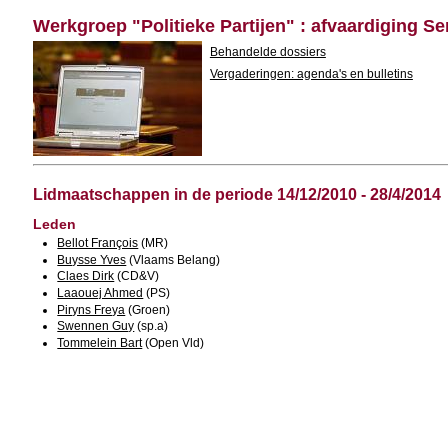
Werkgroep "Politieke Partijen" : afvaardiging Se
Behandelde dossiers
Vergaderingen: agenda's en bulletins
Lidmaatschappen in de periode 14/12/2010 - 28/4/2014
Leden
Bellot François
(MR)
Buysse Yves
(Vlaams Belang)
Claes Dirk
(CD&V)
Laaouej Ahmed
(PS)
Piryns Freya
(Groen)
Swennen Guy
(sp.a)
Tommelein Bart
(Open Vld)