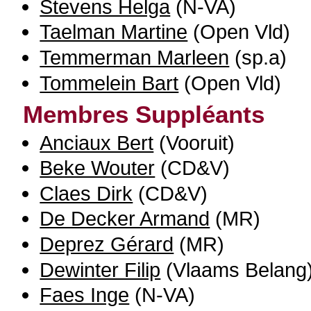
Stevens Helga
(N-VA)
Taelman Martine
(Open Vld)
Temmerman Marleen
(sp.a)
Tommelein Bart
(Open Vld)
Membres Suppléants
Anciaux Bert
(Vooruit)
Beke Wouter
(CD&V)
Claes Dirk
(CD&V)
De Decker Armand
(MR)
Deprez Gérard
(MR)
Dewinter Filip
(Vlaams Belang
Faes Inge
(N-VA)