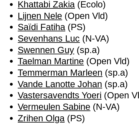
Khattabi Zakia
(Ecolo)
Lijnen Nele
(Open Vld)
Saïdi Fatiha
(PS)
Sevenhans Luc
(N-VA)
Swennen Guy
(sp.a)
Taelman Martine
(Open Vld)
Temmerman Marleen
(sp.a)
Vande Lanotte Johan
(sp.a)
Vastersavendts Yoeri
(Open Vl
Vermeulen Sabine
(N-VA)
Zrihen Olga
(PS)