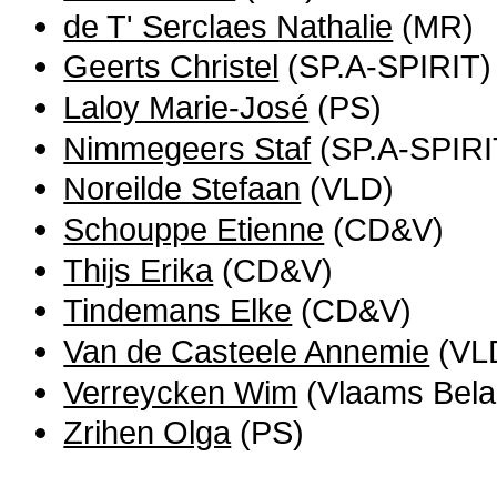
de T' Serclaes Nathalie
(MR)
Geerts Christel
(SP.A-SPIRIT)
Laloy Marie-José
(PS)
Nimmegeers Staf
(SP.A-SPIRI
Noreilde Stefaan
(VLD)
Schouppe Etienne
(CD&V)
Thijs Erika
(CD&V)
Tindemans Elke
(CD&V)
Van de Casteele Annemie
(VL
Verreycken Wim
(Vlaams Bela
Zrihen Olga
(PS)