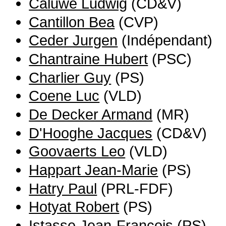
Caluwé Ludwig
(CD&V)
Cantillon Bea
(CVP)
Ceder Jurgen
(Indépendant)
Chantraine Hubert
(PSC)
Charlier Guy
(PS)
Coene Luc
(VLD)
De Decker Armand
(MR)
D'Hooghe Jacques
(CD&V)
Goovaerts Leo
(VLD)
Happart Jean-Marie
(PS)
Hatry Paul
(PRL-FDF)
Hotyat Robert
(PS)
Istasse Jean-François
(PS)