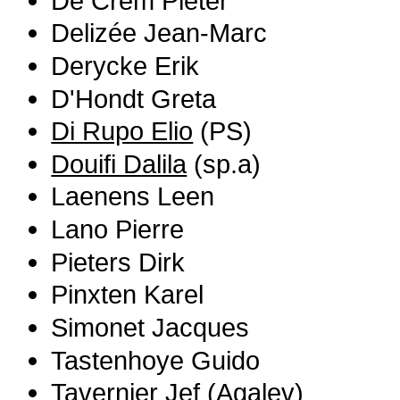
De Crem Pieter
Delizée Jean-Marc
Derycke Erik
D'Hondt Greta
Di Rupo Elio
(PS)
Douifi Dalila
(sp.a)
Laenens Leen
Lano Pierre
Pieters Dirk
Pinxten Karel
Simonet Jacques
Tastenhoye Guido
Tavernier Jef
(Agalev)