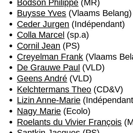
Bodson Philippe
(MR)
Buysse Yves
(Vlaams Belang)
Ceder Jurgen
(Indépendant)
Colla Marcel
(sp.a)
Cornil Jean
(PS)
Creyelman Frank
(Vlaams Bel
De Grauwe Paul
(VLD)
Geens André
(VLD)
Kelchtermans Theo
(CD&V)
Lizin Anne-Marie
(Indépendant
Nagy Marie
(Ecolo)
Roelants du Vivier François
(M
Santkin Jacques
(PS)