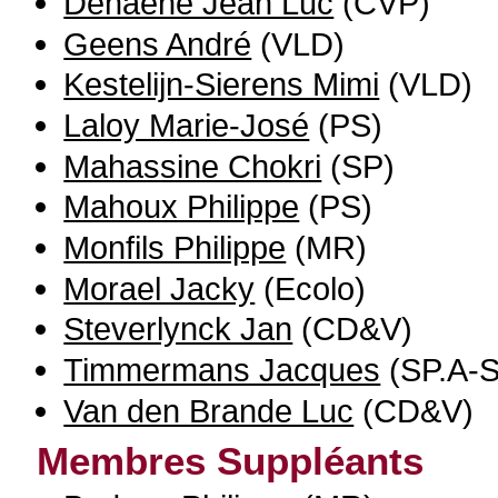
Dehaene Jean Luc
(CVP)
Geens André
(VLD)
Kestelijn-Sierens Mimi
(VLD)
Laloy Marie-José
(PS)
Mahassine Chokri
(SP)
Mahoux Philippe
(PS)
Monfils Philippe
(MR)
Morael Jacky
(Ecolo)
Steverlynck Jan
(CD&V)
Timmermans Jacques
(SP.A-S
Van den Brande Luc
(CD&V)
Membres Suppléants