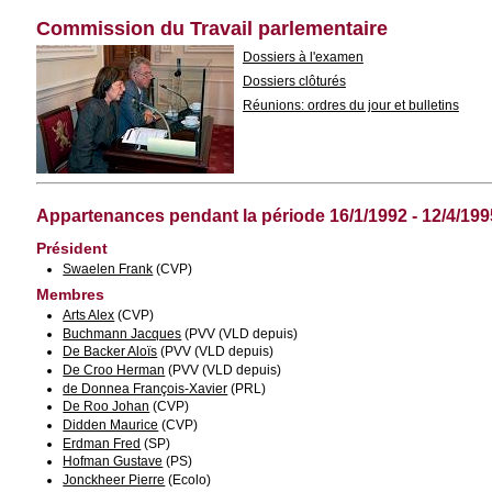
Commission du Travail parlementaire
Dossiers à l'examen
Dossiers clôturés
Réunions: ordres du jour et bulletins
Appartenances pendant la période 16/1/1992 - 12/4/199
Président
Swaelen Frank
(CVP)
Membres
Arts Alex
(CVP)
Buchmann Jacques
(PVV (VLD depuis)
De Backer Aloïs
(PVV (VLD depuis)
De Croo Herman
(PVV (VLD depuis)
de Donnea François-Xavier
(PRL)
De Roo Johan
(CVP)
Didden Maurice
(CVP)
Erdman Fred
(SP)
Hofman Gustave
(PS)
Jonckheer Pierre
(Ecolo)