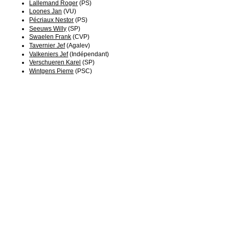
Lallemand Roger
(PS)
Loones Jan
(VU)
Pécriaux Nestor
(PS)
Seeuws Willy
(SP)
Swaelen Frank
(CVP)
Tavernier Jef
(Agalev)
Valkeniers Jef
(Indépendant)
Verschueren Karel
(SP)
Wintgens Pierre
(PSC)