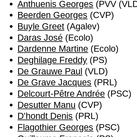
Anthuenis Georges
(PVV (VLD
Beerden Georges
(CVP)
Buyle Greet
(Agalev)
Daras José
(Ecolo)
Dardenne Martine
(Ecolo)
Deghilage Freddy
(PS)
De Grauwe Paul
(VLD)
De Grave Jacques
(PRL)
Delcourt-Pêtre Andrée
(PSC)
Desutter Manu
(CVP)
D'hondt Denis
(PRL)
Flagothier Georges
(PSC)