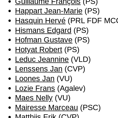
Guillaume François
(PS)
Happart Jean-Marie
(PS)
Hasquin Hervé
(PRL FDF MC
Hismans Edgard
(PS)
Hofman Gustave
(PS)
Hotyat Robert
(PS)
Leduc Jeannine
(VLD)
Lenssens Jan
(CVP)
Loones Jan
(VU)
Lozie Frans
(Agalev)
Maes Nelly
(VU)
Mairesse Marceau
(PSC)
Matthijs Erik
(CVP)