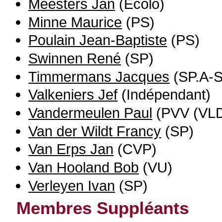
Meesters Jan
(Ecolo)
Minne Maurice
(PS)
Poulain Jean-Baptiste
(PS)
Swinnen René
(SP)
Timmermans Jacques
(SP.A-S
Valkeniers Jef
(Indépendant)
Vandermeulen Paul
(PVV (VLD
Van der Wildt Francy
(SP)
Van Erps Jan
(CVP)
Van Hooland Bob
(VU)
Verleyen Ivan
(SP)
Membres Suppléants