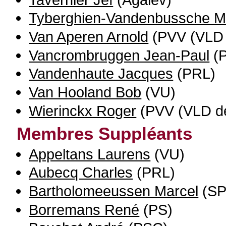
Tyberghien-Vandenbussche M
Van Aperen Arnold
(PVV (VLD 
Vancrombruggen Jean-Paul
(
Vandenhaute Jacques
(PRL)
Van Hooland Bob
(VU)
Wierinckx Roger
(PVV (VLD d
Membres Suppléants
Appeltans Laurens
(VU)
Aubecq Charles
(PRL)
Bartholomeeussen Marcel
(SP
Borremans René
(PS)