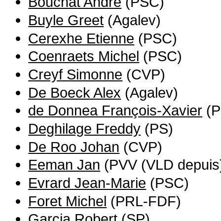
Bouchat André
(PSC)
Buyle Greet
(Agalev)
Cerexhe Etienne
(PSC)
Coenraets Michel
(PSC)
Creyf Simonne
(CVP)
De Boeck Alex
(Agalev)
de Donnea François-Xavier
(P
Deghilage Freddy
(PS)
De Roo Johan
(CVP)
Eeman Jan
(PVV (VLD depuis
Evrard Jean-Marie
(PSC)
Foret Michel
(PRL-FDF)
Garcia Robert
(SP)