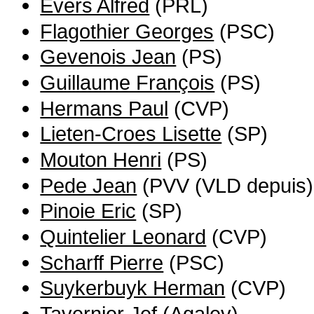
Evers Alfred
(PRL)
Flagothier Georges
(PSC)
Gevenois Jean
(PS)
Guillaume François
(PS)
Hermans Paul
(CVP)
Lieten-Croes Lisette
(SP)
Mouton Henri
(PS)
Pede Jean
(PVV (VLD depuis)
Pinoie Eric
(SP)
Quintelier Leonard
(CVP)
Scharff Pierre
(PSC)
Suykerbuyk Herman
(CVP)
Tavernier Jef
(Agalev)