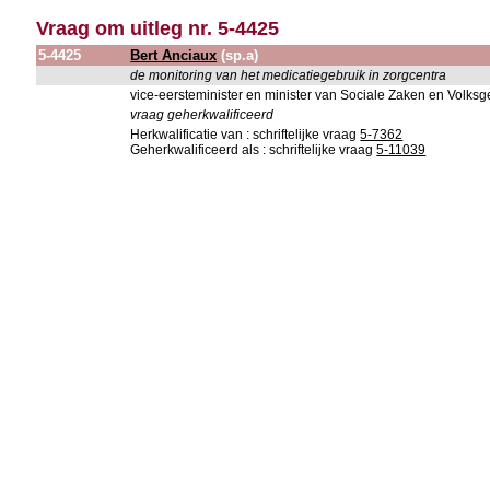
Vraag om uitleg nr. 5-4425
5-4425
Bert Anciaux
(sp.a)
de monitoring van het medicatiegebruik in zorgcentra
vice-eersteminister en minister van Sociale Zaken en Volksge
vraag geherkwalificeerd
Herkwalificatie van : schriftelijke vraag
5-7362
Geherkwalificeerd als : schriftelijke vraag
5-11039