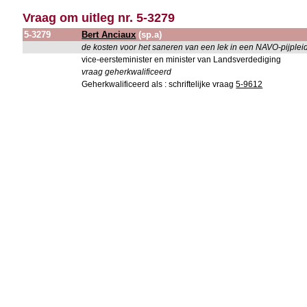
Vraag om uitleg nr. 5-3279
5-3279
Bert Anciaux
(sp.a)
de kosten voor het saneren van een lek in een NAVO-pijplei
vice-eersteminister en minister van Landsverdediging
vraag geherkwalificeerd
Geherkwalificeerd als : schriftelijke vraag
5-9612