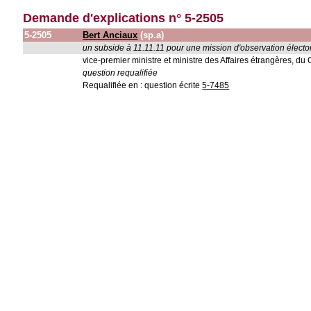
Demande d'explications n° 5-2505
5-2505
Bert Anciaux
(sp.a)
un subside à 11.11.11 pour une mission d'observation élect
vice-premier ministre et ministre des Affaires étrangères, d
question requalifiée
Requalifiée en : question écrite
5-7485