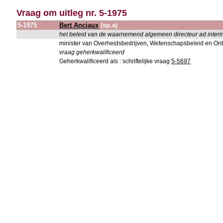
Vraag om uitleg nr. 5-1975
5-1975
Bert Anciaux
(sp.a)
het beleid van de waarnemend algemeen directeur ad interi
minister van Overheidsbedrijven, Wetenschapsbeleid en On
vraag geherkwalificeerd
Geherkwalificeerd als : schriftelijke vraag
5-5697