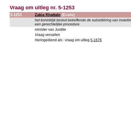
Vraag om uitleg nr. 5-1253
5-1253
Zakia Khattabi
(Ecolo)
het koninklijk besluit betreffende de subsidiëring van instel
een gerechtelijke procedure
minister van Justitie
Vraag vervallen
Heringediend als : vraag om uitleg
5-1676