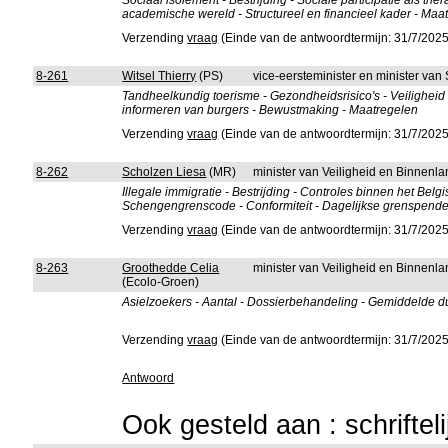
Sociaal isolement - Bestrijding - Sociale participatie als 
academische wereld - Structureel en financieel kader - Maa
Verzending
vraag
(Einde van de antwoordtermijn: 31/7/2025
8-261
Witsel Thierry
(PS)
vice-eersteminister en minister va
Tandheelkundig toerisme - Gezondheidsrisico's - Veilighei
informeren van burgers - Bewustmaking - Maatregelen
Verzending
vraag
(Einde van de antwoordtermijn: 31/7/2025
8-262
Scholzen Liesa
(MR)
minister van Veiligheid en Binnenla
Illegale immigratie - Bestrijding - Controles binnen het Be
Schengengrenscode - Conformiteit - Dagelijkse grenspendela
Verzending
vraag
(Einde van de antwoordtermijn: 31/7/2025
8-263
Groothedde Celia
minister van Veiligheid en Binnenla
(Ecolo-Groen)
Asielzoekers - Aantal - Dossierbehandeling - Gemiddelde duu
Verzending
vraag
(Einde van de antwoordtermijn: 31/7/2025
Antwoord
Ook gesteld aan : schriftel