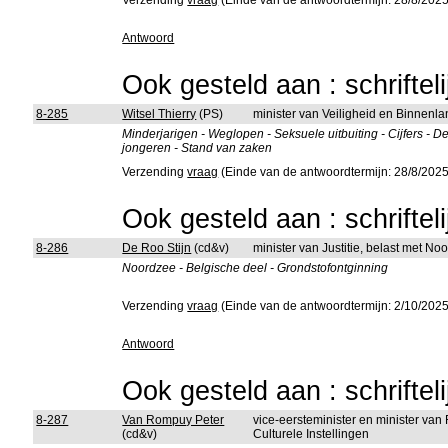
Verzending
vraag
(Einde van de antwoordtermijn: 28/8/2025
Antwoord
Ook gesteld aan : schriftel
8-285
Witsel Thierry
(PS)
minister van Veiligheid en Binnenla
Minderjarigen - Weglopen - Seksuele uitbuiting - Cijfers - D
jongeren - Stand van zaken
Verzending
vraag
(Einde van de antwoordtermijn: 28/8/2025
Ook gesteld aan : schriftel
8-286
De Roo Stijn
(cd&v)
minister van Justitie, belast met No
Noordzee - Belgische deel - Grondstofontginning
Verzending
vraag
(Einde van de antwoordtermijn: 2/10/2025
Antwoord
Ook gesteld aan : schriftel
8-287
Van Rompuy Peter
vice-eersteminister en minister van
(cd&v)
Culturele Instellingen