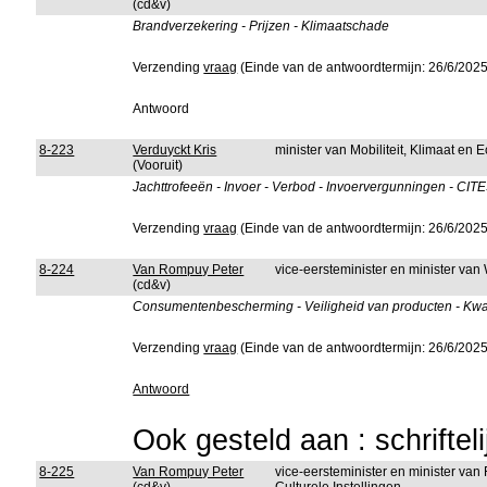
(cd&v)
Brandverzekering - Prijzen - Klimaatschade
Verzending
vraag
(Einde van de antwoordtermijn: 26/6/2025
Antwoord
8-223
Verduyckt Kris
minister van Mobiliteit, Klimaat en
(Vooruit)
Jachttrofeeën - Invoer - Verbod - Invoervergunningen - CITE
Verzending
vraag
(Einde van de antwoordtermijn: 26/6/2025
8-224
Van Rompuy Peter
vice-eersteminister en minister v
(cd&v)
Consumentenbescherming - Veiligheid van producten - Kwalit
Verzending
vraag
(Einde van de antwoordtermijn: 26/6/2025
Antwoord
Ook gesteld aan : schriftel
8-225
Van Rompuy Peter
vice-eersteminister en minister van