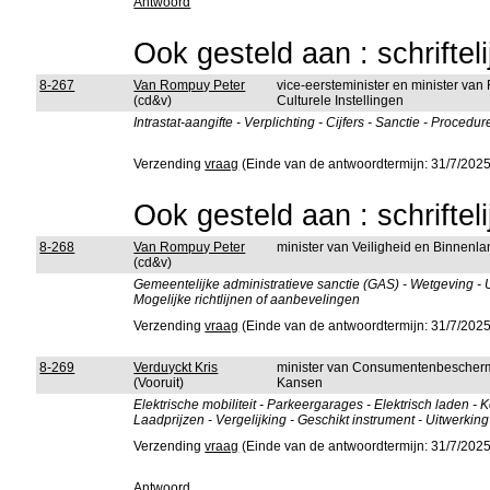
Antwoord
Ook gesteld aan : schriftel
8-267
Van Rompuy Peter
vice-eersteminister en minister van
(cd&v)
Culturele Instellingen
Intrastat-aangifte - Verplichting - Cijfers - Sanctie - Proc
Verzending
vraag
(Einde van de antwoordtermijn: 31/7/2025
Ook gesteld aan : schriftel
8-268
Van Rompuy Peter
minister van Veiligheid en Binnenla
(cd&v)
Gemeentelijke administratieve sanctie (GAS) - Wetgeving - U
Mogelijke richtlijnen of aanbevelingen
Verzending
vraag
(Einde van de antwoordtermijn: 31/7/2025
8-269
Verduyckt Kris
minister van Consumentenbeschermi
(Vooruit)
Kansen
Elektrische mobiliteit - Parkeergarages - Elektrisch laden 
Laadprijzen - Vergelijking - Geschikt instrument - Uitwerking
Verzending
vraag
(Einde van de antwoordtermijn: 31/7/2025
Antwoord