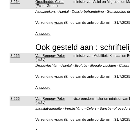
8-264
Groothedde Celia
minister van Asiel en Migratie, en 
(Ecolo-Groen)
Asielzoekers - Aantal - Dossierbehandeling - Gemiddelde duu
Verzending
vraag
(Einde van de antwoordtermijn: 31/7/2025
Antwoord
Ook gesteld aan : schriftel
8-265
Van Rompuy Peter
minister van Mobiliteit, Klimaat en
(cd&v)
Dronevluchten - Aantal - Evolutie - Illegale vluchten - Cijfer
Verzending
vraag
(Einde van de antwoordtermijn: 31/7/2025
Antwoord
8-266
Van Rompuy Peter
vice-eersteminister en minister van
(cd&v)
Intrastat-aangifte - Verplichting - Cijfers - Sanctie - Proc
Verzending
vraag
(Einde van de antwoordtermijn: 31/7/2025