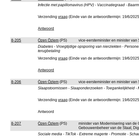
Infectie met papillomavirus (HPV) - Vaccinatiegraad - Ba
Verzending
vraag
(Einde van de antwoordtermijn: 19/6/2025
Antwoord
8-205
Özen Özlem
(PS)
vice-eersteminister en minister va
Diabetes - Vroegtijdige opsporing van nierziekten - Personen
terugbetaling
Verzending
vraag
(Einde van de antwoordtermijn: 19/6/2025
Antwoord
8-206
Özen Özlem
(PS)
vice-eersteminister en minister va
Slaapstoornissen - Slaaponderzoeken - Toegankelijkheid -
Verzending
vraag
(Einde van de antwoordtermijn: 19/6/2025
Antwoord
8-207
Özen Özlem
(PS)
minister van Modernisering van de 
Gebouwenbeheer van de Staat, Digi
Sociale media - TikTok - Extreme magerte - Promotie - Schadel