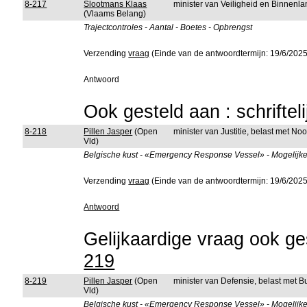
8-217
Slootmans Klaas
minister van Veiligheid en Binnenla
(Vlaams Belang)
Trajectcontroles - Aantal - Boetes - Opbrengst
Verzending
vraag
(Einde van de antwoordtermijn: 19/6/2025
Antwoord
Ook gesteld aan : schriftel
8-218
Pillen Jasper
(Open
minister van Justitie, belast met No
Vld)
Belgische kust - «Emergency Response Vessel» - Mogelijke 
Verzending
vraag
(Einde van de antwoordtermijn: 19/6/2025
Antwoord
Gelijkaardige vraag ook ges
219
8-219
Pillen Jasper
(Open
minister van Defensie, belast met 
Vld)
Belgische kust - «Emergency Response Vessel» - Mogelijke 