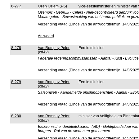
8-277
Özen Özlem
(PS)
vice-eersteminister en minister va
Ozempic - Gebruik - Cijfers - Niet-gecontroleerd gebruik voo
Maatregelen - Bewustmaking van het brede publiek en gez
Verzending
vraag
(Einde van de antwoordtermijn: 14/8/2025
Antwoord
8-278
Van Rompuy Peter
Eerste minister
(cd&v)
Federale regeringscommissarissen - Aantal - Kost - Evolutie
Verzending
vraag
(Einde van de antwoordtermijn: 14/8/2025
8-279
Van Rompuy Peter
Eerste minister
(cd&v)
Safeonweb - Aangemelde phishingberichten - Aantal - Evolu
Verzending
vraag
(Einde van de antwoordtermijn: 14/8/2025
8-280
Van Rompuy Peter
minister van Veiligheid en Binnenla
(cd&v)
Elektronische identiteitskaarten (eID) - Geldigheidsduur van 
burgers - Rol van de steden en gemeenten
Verzending
vraag
(Einde van de antwoordtermijn: 14/8/2025