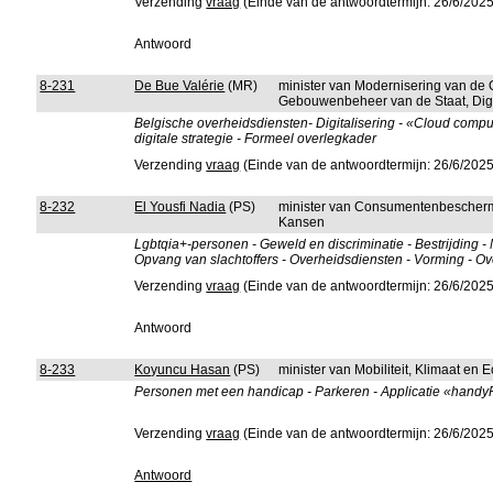
Verzending
vraag
(Einde van de antwoordtermijn: 26/6/2025
Antwoord
8-231
De Bue Valérie
(MR)
minister van Modernisering van de 
Gebouwenbeheer van de Staat, Digi
Belgische overheidsdiensten- Digitalisering - «Cloud computi
digitale strategie - Formeel overlegkader
Verzending
vraag
(Einde van de antwoordtermijn: 26/6/2025
8-232
El Yousfi Nadia
(PS)
minister van Consumentenbeschermi
Kansen
Lgbtqia+-personen - Geweld en discriminatie - Bestrijding -
Opvang van slachtoffers - Overheidsdiensten - Vorming - Ov
Verzending
vraag
(Einde van de antwoordtermijn: 26/6/2025
Antwoord
8-233
Koyuncu Hasan
(PS)
minister van Mobiliteit, Klimaat en
Personen met een handicap - Parkeren - Applicatie «handyPa
Verzending
vraag
(Einde van de antwoordtermijn: 26/6/2025
Antwoord