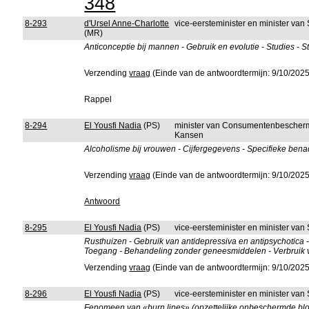
348
8-293
d'Ursel Anne-Charlotte
vice-eersteminister en minister va
(MR)
Anticonceptie bij mannen - Gebruik en evolutie - Studies -
Verzending
vraag
(Einde van de antwoordtermijn: 9/10/2025
Rappel
8-294
El Yousfi Nadia
(PS)
minister van Consumentenbeschermi
Kansen
Alcoholisme bij vrouwen - Cijfergegevens - Specifieke bena
Verzending
vraag
(Einde van de antwoordtermijn: 9/10/2025
Antwoord
8-295
El Yousfi Nadia
(PS)
vice-eersteminister en minister va
Rusthuizen - Gebruik van antidepressiva en antipsychotica 
Toegang - Behandeling zonder geneesmiddelen - Verbruik v
Verzending
vraag
(Einde van de antwoordtermijn: 9/10/2025
8-296
El Yousfi Nadia
(PS)
vice-eersteminister en minister va
Fenomeen van «burn lines» (opzettelijke onbeschermde bloot