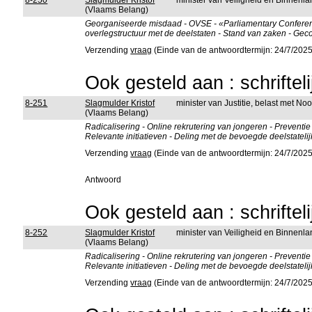
8-250
Slagmulder Kristof
minister van Veiligheid en Binnenla
(Vlaams Belang)
Georganiseerde misdaad - OVSE - «Parliamentary Conferenc
overlegstructuur met de deelstaten - Stand van zaken - G
Verzending
vraag
(Einde van de antwoordtermijn: 24/7/2025
Ook gesteld aan : schriftel
8-251
Slagmulder Kristof
minister van Justitie, belast met No
(Vlaams Belang)
Radicalisering - Online rekrutering van jongeren - Preventi
Relevante initiatieven - Deling met de bevoegde deelstatel
Verzending
vraag
(Einde van de antwoordtermijn: 24/7/2025
Antwoord
Ook gesteld aan : schriftel
8-252
Slagmulder Kristof
minister van Veiligheid en Binnenla
(Vlaams Belang)
Radicalisering - Online rekrutering van jongeren - Preventi
Relevante initiatieven - Deling met de bevoegde deelstatel
Verzending
vraag
(Einde van de antwoordtermijn: 24/7/2025