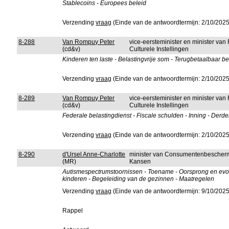
Stablecoins - Europees beleid
Verzending
vraag
(Einde van de antwoordtermijn: 2/10/2025
8-288
Van Rompuy Peter
vice-eersteminister en minister van
(cd&v)
Culturele Instellingen
Kinderen ten laste - Belastingvrije som - Terugbetaalbaar bela
Verzending
vraag
(Einde van de antwoordtermijn: 2/10/2025
8-289
Van Rompuy Peter
vice-eersteminister en minister van
(cd&v)
Culturele Instellingen
Federale belastingdienst - Fiscale schulden - Inning - Derden
Verzending
vraag
(Einde van de antwoordtermijn: 2/10/2025
8-290
d'Ursel Anne-Charlotte
minister van Consumentenbeschermi
(MR)
Kansen
Autismespectrumstoornissen - Toename - Oorsprong en evolut
kinderen - Begeleiding van de gezinnen - Maatregelen
Verzending
vraag
(Einde van de antwoordtermijn: 9/10/2025
Rappel