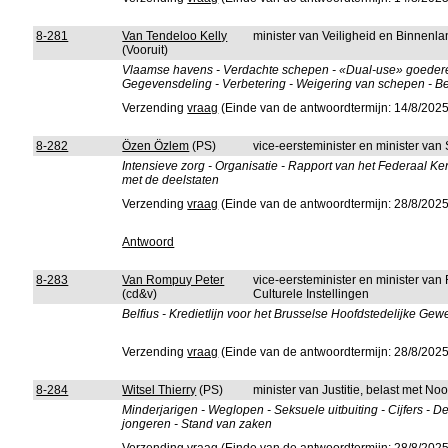
8-281
Van Tendeloo Kelly
minister van Veiligheid en Binnenla
(Vooruit)
Vlaamse havens - Verdachte schepen - «Dual-use» goederen
Gegevensdeling - Verbetering - Weigering van schepen - 
Verzending
vraag
(Einde van de antwoordtermijn: 14/8/2025
8-282
Özen Özlem
(PS)
vice-eersteminister en minister va
Intensieve zorg - Organisatie - Rapport van het Federaal 
met de deelstaten
Verzending
vraag
(Einde van de antwoordtermijn: 28/8/2025
Antwoord
8-283
Van Rompuy Peter
vice-eersteminister en minister van
(cd&v)
Culturele Instellingen
Belfius - Kredietlijn voor het Brusselse Hoofdstedelijke Ge
Verzending
vraag
(Einde van de antwoordtermijn: 28/8/2025
8-284
Witsel Thierry
(PS)
minister van Justitie, belast met No
Minderjarigen - Weglopen - Seksuele uitbuiting - Cijfers - D
jongeren - Stand van zaken