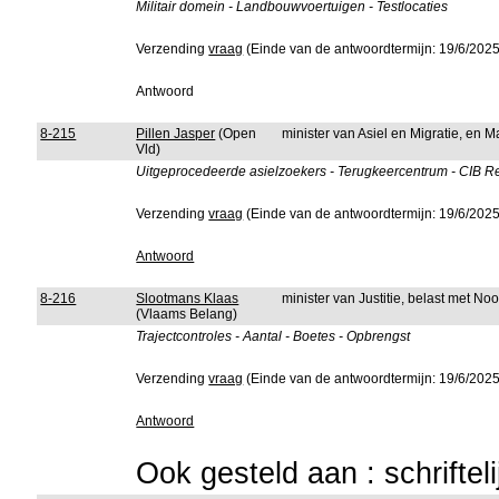
Militair domein - Landbouwvoertuigen - Testlocaties
Verzending
vraag
(Einde van de antwoordtermijn: 19/6/2025
Antwoord
8-215
Pillen Jasper
(Open
minister van Asiel en Migratie, en 
Vld)
Uitgeprocedeerde asielzoekers - Terugkeercentrum - CIB Re
Verzending
vraag
(Einde van de antwoordtermijn: 19/6/2025
Antwoord
8-216
Slootmans Klaas
minister van Justitie, belast met No
(Vlaams Belang)
Trajectcontroles - Aantal - Boetes - Opbrengst
Verzending
vraag
(Einde van de antwoordtermijn: 19/6/2025
Antwoord
Ook gesteld aan : schriftel