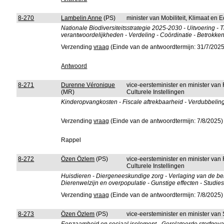
8-270
Lambelin Anne
(PS)
minister van Mobiliteit, Klimaat en
Nationale Biodiversiteitsstrategie 2025-2030 - Uitvoering - 
verantwoordelijkheden - Verdeling - Coördinatie - Betrokke
Verzending
vraag
(Einde van de antwoordtermijn: 31/7/2025
Antwoord
8-271
Durenne Véronique
vice-eersteminister en minister van
(MR)
Culturele Instellingen
Kinderopvangkosten - Fiscale aftrekbaarheid - Verdubbelin
Verzending
vraag
(Einde van de antwoordtermijn: 7/8/2025)
Rappel
8-272
Özen Özlem
(PS)
vice-eersteminister en minister van
Culturele Instellingen
Huisdieren - Diergeneeskundige zorg - Verlaging van de be
Dierenwelzijn en overpopulatie - Gunstige effecten - Stud
Verzending
vraag
(Einde van de antwoordtermijn: 7/8/2025)
8-273
Özen Özlem
(PS)
vice-eersteminister en minister va