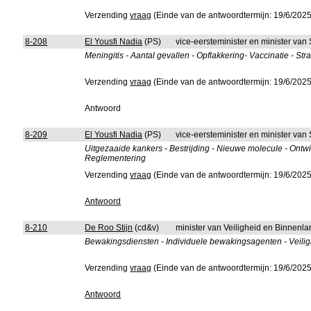
Verzending
vraag
(Einde van de antwoordtermijn: 19/6/2025
8-208
El Yousfi Nadia
(PS)
vice-eersteminister en minister va
Meningitis - Aantal gevallen - Opflakkering- Vaccinatie - Str
Verzending
vraag
(Einde van de antwoordtermijn: 19/6/2025
Antwoord
8-209
El Yousfi Nadia
(PS)
vice-eersteminister en minister va
Uitgezaaide kankers - Bestrijding - Nieuwe molecule - Ontwi
Reglementering
Verzending
vraag
(Einde van de antwoordtermijn: 19/6/2025
Antwoord
8-210
De Roo Stijn
(cd&v)
minister van Veiligheid en Binnenla
Bewakingsdiensten - Individuele bewakingsagenten - Veilig
Verzending
vraag
(Einde van de antwoordtermijn: 19/6/2025
Antwoord