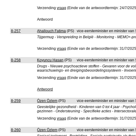
Verzending
vraag
(Einde van de antwoordtermijn: 24/7/2025
Antwoord
8-257
Ahallouch Fatima
(PS)
vice-eersteminister en minister va
Tijgermug - Verspreiding in België - Monitoring - MEMO+-pr
Verzending
vraag
(Einde van de antwoordtermijn: 31/7/2025
8-258
Koyuncu Hasan
(PS)
vice-eersteminister en minister va
Drugs - Nieuwe psychoactieve stoffen - Gevaren voor de vo
waarschuwings- en dreigingsbeoordelingssysteem - Invoering
Verzending
vraag
(Einde van de antwoordtermijn: 31/7/2025
Antwoord
8-259
Özen Özlem
(PS)
vice-eersteminister en minister va
Geestelijke gezondheid - Kinderen van 0 tot 4 jaar - Psycho
gezinnen - Ondersteuning - Specifieke acties - Intersectoral
Verzending
vraag
(Einde van de antwoordtermijn: 31/7/2025
8-260
Özen Özlem
(PS)
vice-eersteminister en minister va