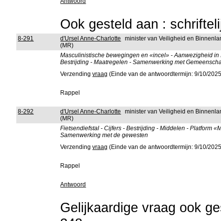
Antwoord
Ook gesteld aan : schriftel
8-291
d'Ursel Anne-Charlotte
minister van Veiligheid en Binnenla
(MR)
Masculinistische bewegingen en «incel» - Aanwezigheid in
Bestrijding - Maatregelen - Samenwerking met Gemeenscha
Verzending
vraag
(Einde van de antwoordtermijn: 9/10/2025
Rappel
8-292
d'Ursel Anne-Charlotte
minister van Veiligheid en Binnenla
(MR)
Fietsendiefstal - Cijfers - Bestrijding - Middelen - Platform
Samenwerking met de gewesten
Verzending
vraag
(Einde van de antwoordtermijn: 9/10/2025
Rappel
Antwoord
Gelijkaardige vraag ook ges