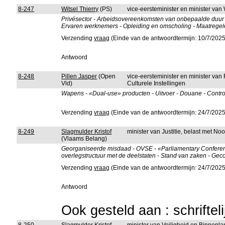
8-247
Witsel Thierry
(PS)
vice-eersteminister en minister v
Privésector - Arbeidsovereenkomsten van onbepaalde duur 
Ervaren werknemers - Opleiding en omscholing - Maatrege
Verzending
vraag
(Einde van de antwoordtermijn: 10/7/2025
Antwoord
8-248
Pillen Jasper
(Open
vice-eersteminister en minister van
Vld)
Culturele Instellingen
Wapens - «Dual-use» producten - Uitvoer - Douane - Control
Verzending
vraag
(Einde van de antwoordtermijn: 24/7/2025
8-249
Slagmulder Kristof
minister van Justitie, belast met No
(Vlaams Belang)
Georganiseerde misdaad - OVSE - «Parliamentary Conferenc
overlegstructuur met de deelstaten - Stand van zaken - G
Verzending
vraag
(Einde van de antwoordtermijn: 24/7/2025
Antwoord
Ook gesteld aan : schriftel