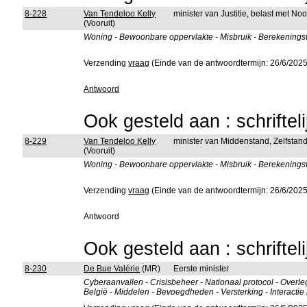
8-228
Van Tendeloo Kelly
minister van Justitie, belast met No
(Vooruit)
Woning - Bewoonbare oppervlakte - Misbruik - Berekeningswi
Verzending
vraag
(Einde van de antwoordtermijn: 26/6/2025
Antwoord
Ook gesteld aan : schriftel
8-229
Van Tendeloo Kelly
minister van Middenstand, Zelfsta
(Vooruit)
Woning - Bewoonbare oppervlakte - Misbruik - Berekeningswi
Verzending
vraag
(Einde van de antwoordtermijn: 26/6/2025
Antwoord
Ook gesteld aan : schriftel
8-230
De Bue Valérie
(MR)
Eerste minister
Cyberaanvallen - Crisisbeheer - Nationaal protocol - Overl
België - Middelen - Bevoegdheden - Versterking - Intera