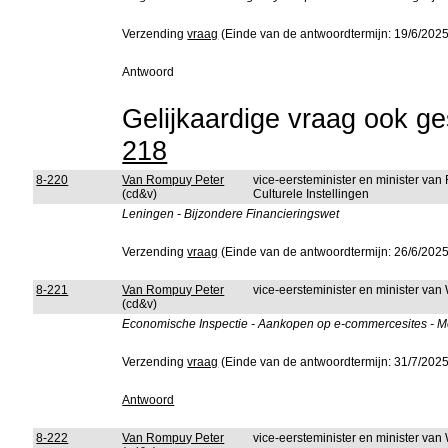
Verzending
vraag
(Einde van de antwoordtermijn: 19/6/2025
Antwoord
Gelijkaardige vraag ook ges
218
8-220
Van Rompuy Peter
vice-eersteminister en minister van
(cd&v)
Culturele Instellingen
Leningen - Bijzondere Financieringswet
Verzending
vraag
(Einde van de antwoordtermijn: 26/6/2025
8-221
Van Rompuy Peter
vice-eersteminister en minister v
(cd&v)
Economische Inspectie - Aankopen op e-commercesites - M
Verzending
vraag
(Einde van de antwoordtermijn: 31/7/2025
Antwoord
8-222
Van Rompuy Peter
vice-eersteminister en minister v