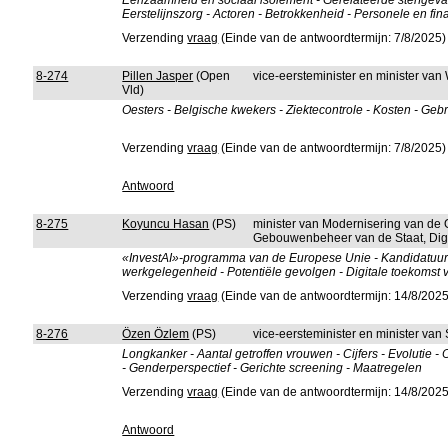
Eenzaamheid en sociaal isolement - Gerelateerde sterfgevalle
Eerstelijnszorg - Actoren - Betrokkenheid - Personele en fina
Verzending
vraag
(Einde van de antwoordtermijn: 7/8/2025)
8-274
Pillen Jasper
(Open
vice-eersteminister en minister v
Vld)
Oesters - Belgische kwekers - Ziektecontrole - Kosten - Geb
Verzending
vraag
(Einde van de antwoordtermijn: 7/8/2025)
Antwoord
8-275
Koyuncu Hasan
(PS)
minister van Modernisering van de 
Gebouwenbeheer van de Staat, Digi
«InvestAI»-programma van de Europese Unie - Kandidatuur va
werkgelegenheid - Potentiële gevolgen - Digitale toekomst 
Verzending
vraag
(Einde van de antwoordtermijn: 14/8/2025
8-276
Özen Özlem
(PS)
vice-eersteminister en minister va
Longkanker - Aantal getroffen vrouwen - Cijfers - Evolutie 
- Genderperspectief - Gerichte screening - Maatregelen
Verzending
vraag
(Einde van de antwoordtermijn: 14/8/2025
Antwoord