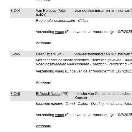
8-244
Van Rompuy Peter
vice-eersteminister en minister va
(cd&v)
Regionale ziekenhuizen - Cijfers
Verzending
vraag
(Einde van de antwoordtermijn: 10/7/2025
Antwoord
8-245
Özen Özlem
(PS)
vice-eersteminister en minister va
Met cannabis besmette snoepjes - Bewezen gevallen - Jurid
Voedingsmiddelen voor kinderen - Toezicht - Versterking - 
Verzending
vraag
(Einde van de antwoordtermijn: 10/7/2025
Antwoord
8-246
El Yousfi Nadia
(PS)
minister van Consumentenbeschermi
Kansen
Kindvrije ruimtes - Trend - Cijfers - Overleg met de betrokke
Verzending
vraag
(Einde van de antwoordtermijn: 10/7/2025
Antwoord