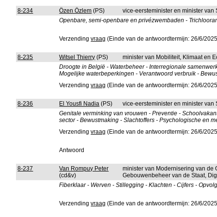
8-234
Özen Özlem
(PS)
vice-eersteminister en minister va
Openbare, semi-openbare en privézwembaden - Trichlooramin
Verzending
vraag
(Einde van de antwoordtermijn: 26/6/2025
8-235
Witsel Thierry
(PS)
minister van Mobiliteit, Klimaat en
Droogte in België - Waterbeheer - Interregionale samenwerki
Mogelijke waterbeperkingen - Verantwoord verbruik - Bewu
Verzending
vraag
(Einde van de antwoordtermijn: 26/6/2025
8-236
El Yousfi Nadia
(PS)
vice-eersteminister en minister va
Genitale verminking van vrouwen - Preventie - Schoolvakanti
sector - Bewustmaking - Slachtoffers - Psychologische en 
Verzending
vraag
(Einde van de antwoordtermijn: 26/6/2025
Antwoord
8-237
Van Rompuy Peter
minister van Modernisering van de 
(cd&v)
Gebouwenbeheer van de Staat, Digi
Fiberklaar - Werven - Stillegging - Klachten - Cijfers - Opv
Verzending
vraag
(Einde van de antwoordtermijn: 26/6/2025