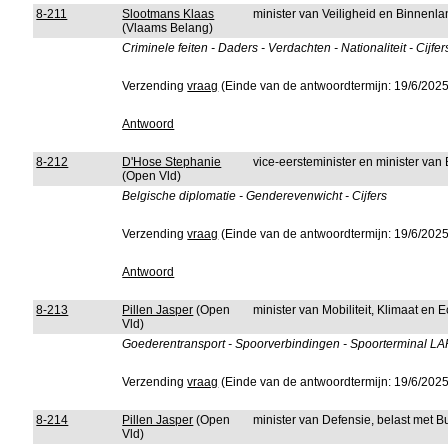
8-211
Slootmans Klaas
minister van Veiligheid en Binnenla
(Vlaams Belang)
Criminele feiten - Daders - Verdachten - Nationaliteit - Cijfer
Verzending
vraag
(Einde van de antwoordtermijn: 19/6/2025
Antwoord
8-212
D'Hose Stephanie
vice-eersteminister en minister v
(Open Vld)
Belgische diplomatie - Genderevenwicht - Cijfers
Verzending
vraag
(Einde van de antwoordtermijn: 19/6/2025
Antwoord
8-213
Pillen Jasper
(Open
minister van Mobiliteit, Klimaat en
Vld)
Goederentransport - Spoorverbindingen - Spoorterminal LAR
Verzending
vraag
(Einde van de antwoordtermijn: 19/6/2025
8-214
Pillen Jasper
(Open
minister van Defensie, belast met 
Vld)