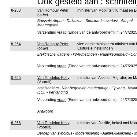
Ook gesteld aan : schriftel
8-253
Van Rompuy Peter
minister van Mobiliteit, Klimaat en
(cd&v)
Brussels Airport - Daklozen - Structurele overlast - Aanpak
Maatregelen
Verzending
vraag
(Einde van de antwoordtermijn: 24/7/2025
8-254
Van Rompuy Peter
vice-eersteminister en minister van
(cd&v)
Culturele Instellingen
Elektrische wagens - kWh-metingen - Nauwkeurigheid - Cont
Verzending
vraag
(Einde van de antwoordtermijn: 24/7/2025
8-255
Van Tendeloo Kelly
minister van Asiel en Migratie, en 
(Vooruit)
Asielzoekers - Niet-begeleide minderjarige - Opvang - Kwalit
(LOI) - Vervanging
Verzending
vraag
(Einde van de antwoordtermijn: 24/7/2025
Antwoord
8-256
Van Tendeloo Kelly
minister van Justitie, belast met No
(Vooruit)
Beroep van syndicus - Modernisering - Aantrekkelijkheid - 