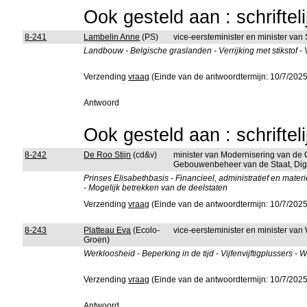
Ook gesteld aan : schriftel
8-241
Lambelin Anne
(PS)
vice-eersteminister en minister va
Landbouw - Belgische graslanden - Verrijking met stikstof -
Verzending
vraag
(Einde van de antwoordtermijn: 10/7/2025
Antwoord
Ook gesteld aan : schriftel
8-242
De Roo Stijn
(cd&v)
minister van Modernisering van de 
Gebouwenbeheer van de Staat, Digi
Prinses Elisabethbasis - Financieel, administratief en mater
- Mogelijk betrekken van de deelstaten
Verzending
vraag
(Einde van de antwoordtermijn: 10/7/2025
8-243
Platteau Eva
(Ecolo-
vice-eersteminister en minister v
Groen)
Werkloosheid - Beperking in de tijd - Vijfenvijftigplussers -
Verzending
vraag
(Einde van de antwoordtermijn: 10/7/2025
Antwoord