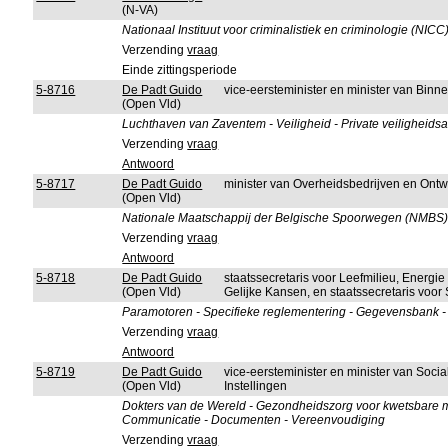
(N-VA)
Nationaal Instituut voor criminalistiek en criminologie (NIC
Verzending
vraag
Einde zittingsperiode
5-8716
De Padt Guido
vice-eersteminister en minister van Bin
(Open Vld)
Luchthaven van Zaventem - Veiligheid - Private veiligheidsa
Verzending
vraag
Antwoord
5-8717
De Padt Guido
minister van Overheidsbedrijven en Ont
(Open Vld)
Nationale Maatschappij der Belgische Spoorwegen (NMBS) - 
Verzending
vraag
Antwoord
5-8718
De Padt Guido
staatssecretaris voor Leefmilieu, Energi
(Open Vld)
Gelijke Kansen, en staatssecretaris voor
Paramotoren - Specifieke reglementering - Gegevensbank -
Verzending
vraag
Antwoord
5-8719
De Padt Guido
vice-eersteminister en minister van Soci
(Open Vld)
Instellingen
Dokters van de Wereld - Gezondheidszorg voor kwetsbare men
Communicatie - Documenten - Vereenvoudiging
Verzending
vraag