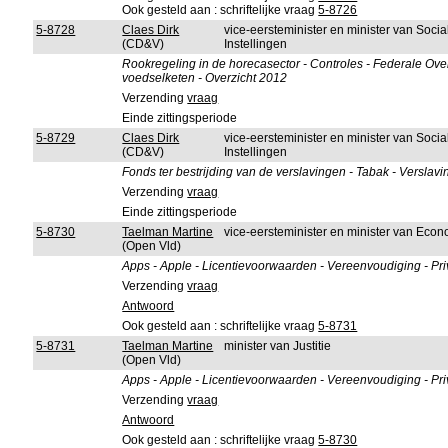
Ook gesteld aan : schriftelijke vraag
5-8726
5-8728
Claes Dirk
vice-eersteminister en minister van Soci
(CD&V)
Instellingen
Rookregeling in de horecasector - Controles - Federale Ov
voedselketen - Overzicht 2012
Verzending
vraag
Einde zittingsperiode
5-8729
Claes Dirk
vice-eersteminister en minister van Soci
(CD&V)
Instellingen
Fonds ter bestrijding van de verslavingen - Tabak - Verslavi
Verzending
vraag
Einde zittingsperiode
5-8730
Taelman Martine
vice-eersteminister en minister van Ec
(Open Vld)
Apps - Apple - Licentievoorwaarden - Vereenvoudiging - Pr
Verzending
vraag
Antwoord
Ook gesteld aan : schriftelijke vraag
5-8731
5-8731
Taelman Martine
minister van Justitie
(Open Vld)
Apps - Apple - Licentievoorwaarden - Vereenvoudiging - Pr
Verzending
vraag
Antwoord
Ook gesteld aan : schriftelijke vraag
5-8730