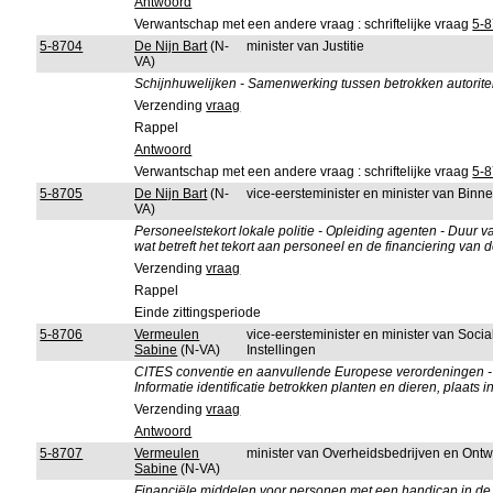
Antwoord
Verwantschap met een andere vraag : schriftelijke vraag
5-
5-8704
De Nijn Bart
(N-
minister van Justitie
VA)
Schijnhuwelijken - Samenwerking tussen betrokken autoriteit
Verzending
vraag
Rappel
Antwoord
Verwantschap met een andere vraag : schriftelijke vraag
5-
5-8705
De Nijn Bart
(N-
vice-eersteminister en minister van Bin
VA)
Personeelstekort lokale politie - Opleiding agenten - Duur v
wat betreft het tekort aan personeel en de financiering van 
Verzending
vraag
Rappel
Einde zittingsperiode
5-8706
Vermeulen
vice-eersteminister en minister van Soci
Sabine
(N-VA)
Instellingen
CITES conventie en aanvullende Europese verordeningen - Ci
Informatie identificatie betrokken planten en dieren, plaats
Verzending
vraag
Antwoord
5-8707
Vermeulen
minister van Overheidsbedrijven en Ont
Sabine
(N-VA)
Financiële middelen voor personen met een handicap in de o