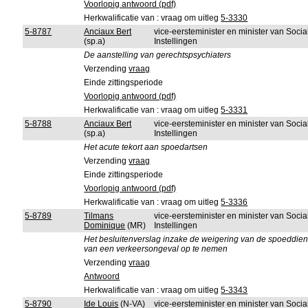
Voorlopig antwoord (pdf)
Herkwalificatie van : vraag om uitleg
5-3330
5-8787
Anciaux Bert
vice-eersteminister en minister van Soci
(sp.a)
Instellingen
De aanstelling van gerechtspsychiaters
Verzending
vraag
Einde zittingsperiode
Voorlopig antwoord (pdf)
Herkwalificatie van : vraag om uitleg
5-3331
5-8788
Anciaux Bert
vice-eersteminister en minister van Soci
(sp.a)
Instellingen
Het acute tekort aan spoedartsen
Verzending
vraag
Einde zittingsperiode
Voorlopig antwoord (pdf)
Herkwalificatie van : vraag om uitleg
5-3336
5-8789
Tilmans
vice-eersteminister en minister van Soci
Dominique
(MR)
Instellingen
Het besluitenverslag inzake de weigering van de spoeddie
van een verkeersongeval op te nemen
Verzending
vraag
Antwoord
Herkwalificatie van : vraag om uitleg
5-3343
5-8790
Ide Louis
(N-VA)
vice-eersteminister en minister van Soci