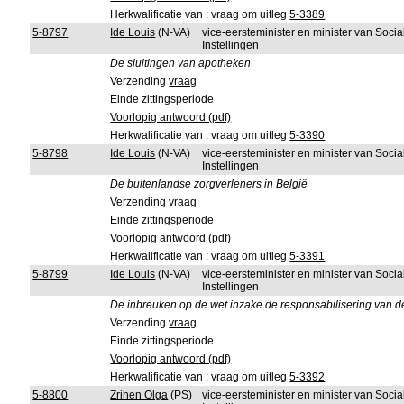
Herkwalificatie van : vraag om uitleg
5-3389
5-8797
Ide Louis
(N-VA)
vice-eersteminister en minister van Soci
Instellingen
De sluitingen van apotheken
Verzending
vraag
Einde zittingsperiode
Voorlopig antwoord (pdf)
Herkwalificatie van : vraag om uitleg
5-3390
5-8798
Ide Louis
(N-VA)
vice-eersteminister en minister van Soci
Instellingen
De buitenlandse zorgverleners in België
Verzending
vraag
Einde zittingsperiode
Voorlopig antwoord (pdf)
Herkwalificatie van : vraag om uitleg
5-3391
5-8799
Ide Louis
(N-VA)
vice-eersteminister en minister van Soci
Instellingen
De inbreuken op de wet inzake de responsabilisering van d
Verzending
vraag
Einde zittingsperiode
Voorlopig antwoord (pdf)
Herkwalificatie van : vraag om uitleg
5-3392
5-8800
Zrihen Olga
(PS)
vice-eersteminister en minister van Soci