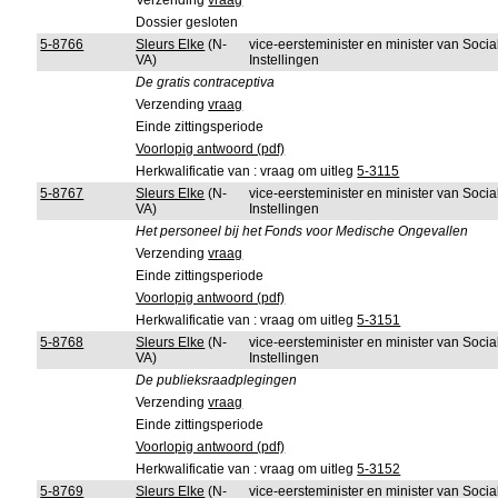
Verzending
vraag
Dossier gesloten
5-8766
Sleurs Elke
(N-
vice-eersteminister en minister van Soci
VA)
Instellingen
De gratis contraceptiva
Verzending
vraag
Einde zittingsperiode
Voorlopig antwoord (pdf)
Herkwalificatie van : vraag om uitleg
5-3115
5-8767
Sleurs Elke
(N-
vice-eersteminister en minister van Soci
VA)
Instellingen
Het personeel bij het Fonds voor Medische Ongevallen
Verzending
vraag
Einde zittingsperiode
Voorlopig antwoord (pdf)
Herkwalificatie van : vraag om uitleg
5-3151
5-8768
Sleurs Elke
(N-
vice-eersteminister en minister van Soci
VA)
Instellingen
De publieksraadplegingen
Verzending
vraag
Einde zittingsperiode
Voorlopig antwoord (pdf)
Herkwalificatie van : vraag om uitleg
5-3152
5-8769
Sleurs Elke
(N-
vice-eersteminister en minister van Soci