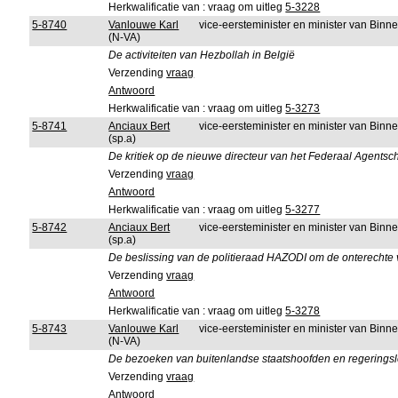
Herkwalificatie van : vraag om uitleg
5-3228
5-8740
Vanlouwe Karl
vice-eersteminister en minister van Bin
(N-VA)
De activiteiten van Hezbollah in België
Verzending
vraag
Antwoord
Herkwalificatie van : vraag om uitleg
5-3273
5-8741
Anciaux Bert
vice-eersteminister en minister van Bin
(sp.a)
De kritiek op de nieuwe directeur van het Federaal Agentsc
Verzending
vraag
Antwoord
Herkwalificatie van : vraag om uitleg
5-3277
5-8742
Anciaux Bert
vice-eersteminister en minister van Bin
(sp.a)
De beslissing van de politieraad HAZODI om de onterechte 
Verzending
vraag
Antwoord
Herkwalificatie van : vraag om uitleg
5-3278
5-8743
Vanlouwe Karl
vice-eersteminister en minister van Bin
(N-VA)
De bezoeken van buitenlandse staatshoofden en regeringsl
Verzending
vraag
Antwoord