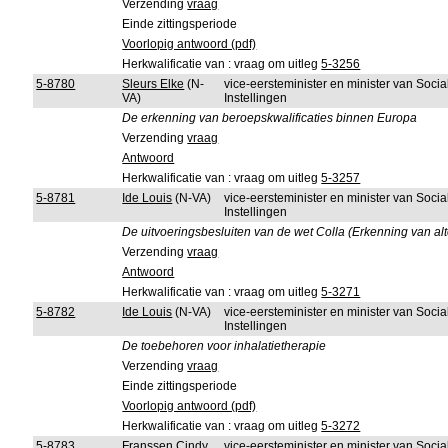
Verzending
vraag
Einde zittingsperiode
Voorlopig antwoord (pdf)
Herkwalificatie van : vraag om uitleg
5-3256
5-8780
Sleurs Elke
(N-
vice-eersteminister en minister van Soci
VA)
Instellingen
De erkenning van beroepskwalificaties binnen Europa
Verzending
vraag
Antwoord
Herkwalificatie van : vraag om uitleg
5-3257
5-8781
Ide Louis
(N-VA)
vice-eersteminister en minister van Soci
Instellingen
De uitvoeringsbesluiten van de wet Colla (Erkenning van al
Verzending
vraag
Antwoord
Herkwalificatie van : vraag om uitleg
5-3271
5-8782
Ide Louis
(N-VA)
vice-eersteminister en minister van Soci
Instellingen
De toebehoren voor inhalatietherapie
Verzending
vraag
Einde zittingsperiode
Voorlopig antwoord (pdf)
Herkwalificatie van : vraag om uitleg
5-3272
5-8783
Franssen Cindy
vice-eersteminister en minister van Soci