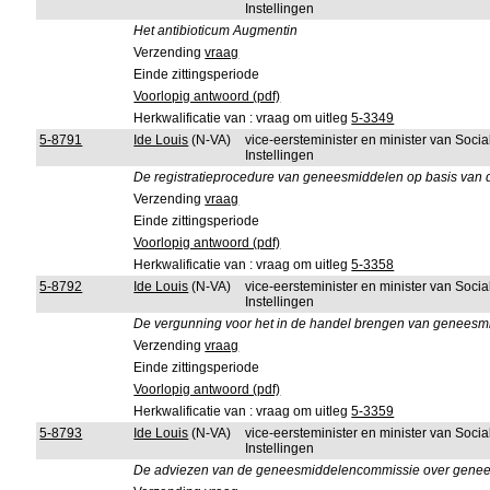
Instellingen
Het antibioticum Augmentin
Verzending
vraag
Einde zittingsperiode
Voorlopig antwoord (pdf)
Herkwalificatie van : vraag om uitleg
5-3349
5-8791
Ide Louis
(N-VA)
vice-eersteminister en minister van Soci
Instellingen
De registratieprocedure van geneesmiddelen op basis van
Verzending
vraag
Einde zittingsperiode
Voorlopig antwoord (pdf)
Herkwalificatie van : vraag om uitleg
5-3358
5-8792
Ide Louis
(N-VA)
vice-eersteminister en minister van Soci
Instellingen
De vergunning voor het in de handel brengen van geneesm
Verzending
vraag
Einde zittingsperiode
Voorlopig antwoord (pdf)
Herkwalificatie van : vraag om uitleg
5-3359
5-8793
Ide Louis
(N-VA)
vice-eersteminister en minister van Soci
Instellingen
De adviezen van de geneesmiddelencommissie over gene