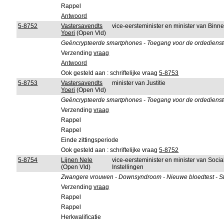
Rappel
Antwoord
5-8752
Vastersavendts
vice-eersteminister en minister van Bin
Yoeri
(Open Vld)
Geëncrypteerde smartphones - Toegang voor de ordedienste
Verzending
vraag
Antwoord
Ook gesteld aan : schriftelijke vraag
5-8753
5-8753
Vastersavendts
minister van Justitie
Yoeri
(Open Vld)
Geëncrypteerde smartphones - Toegang voor de ordedienste
Verzending
vraag
Rappel
Rappel
Einde zittingsperiode
Ook gesteld aan : schriftelijke vraag
5-8752
5-8754
Lijnen Nele
vice-eersteminister en minister van Soci
(Open Vld)
Instellingen
Zwangere vrouwen - Downsyndroom - Nieuwe bloedtest - S
Verzending
vraag
Rappel
Rappel
Herkwalificatie