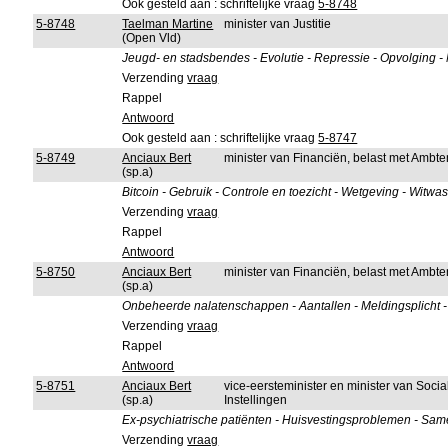
Ook gesteld aan : schriftelijke vraag
5-8748
5-8748
Taelman Martine
minister van Justitie
(Open Vld)
Jeugd- en stadsbendes - Evolutie - Repressie - Opvolging - 
Verzending
vraag
Rappel
Antwoord
Ook gesteld aan : schriftelijke vraag
5-8747
5-8749
Anciaux Bert
minister van Financiën, belast met Amb
(sp.a)
Bitcoin - Gebruik - Controle en toezicht - Wetgeving - Witwa
Verzending
vraag
Rappel
Antwoord
5-8750
Anciaux Bert
minister van Financiën, belast met Amb
(sp.a)
Onbeheerde nalatenschappen - Aantallen - Meldingsplicht - Ko
Verzending
vraag
Rappel
Antwoord
5-8751
Anciaux Bert
vice-eersteminister en minister van Soci
(sp.a)
Instellingen
Ex-psychiatrische patiënten - Huisvestingsproblemen - S
Verzending
vraag