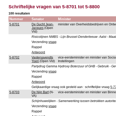
Schriftelijke vragen van 5-8701 tot 5-8800
100 resultaten
Nummer
Senator
Minister
5-8701
De Gucht Jean-
minister van Overheidsbedrijven en Ont
Jacques
(Open
Vld)
Risicolijnen NMBS - Lijn Brussel-Denderleeuw- Aalst - Maa
Verzending
vraag
Rappel
Antwoord
5-8702
Vastersavendts
vice-eersteminister en minister van Soci
Yoeri
(Open Vld)
Instellingen
Partydrug Gamma Hydroxy Boterzuur of GHB - Gebruik - Geva
Verzending
vraag
Rappel
Antwoord
Gelijkaardige vraag ook gesteld aan : schriftelijke vraag
5-7
5-8703
De Nijn Bart
(N-
vice-eersteminister en minister van Bin
VA)
Schijnhuwelijken - Samenwerking tussen betrokken autoritei
Verzending
vraag
Rappel