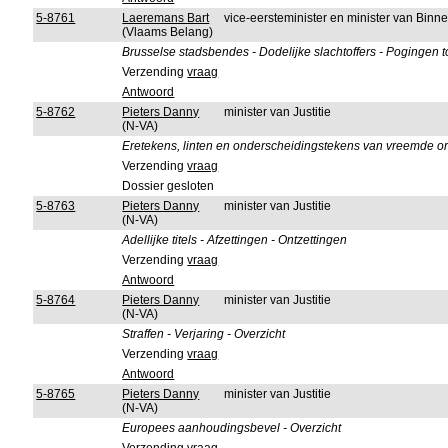
5-8761
Laeremans Bart
vice-eersteminister en minister van Bin
(Vlaams Belang)
Brusselse stadsbendes - Dodelijke slachtoffers - Pogingen 
Verzending
vraag
Antwoord
5-8762
Pieters Danny
minister van Justitie
(N-VA)
Eretekens, linten en onderscheidingstekens van vreemde or
Verzending
vraag
Dossier gesloten
5-8763
Pieters Danny
minister van Justitie
(N-VA)
Adellijke titels - Afzettingen - Ontzettingen
Verzending
vraag
Antwoord
5-8764
Pieters Danny
minister van Justitie
(N-VA)
Straffen - Verjaring - Overzicht
Verzending
vraag
Antwoord
5-8765
Pieters Danny
minister van Justitie
(N-VA)
Europees aanhoudingsbevel - Overzicht