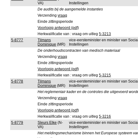
VA)
Instellingen
De audits bij de aangemelde instanties
Verzending
vraag
Einde zittingsperiode
Voorlopig antwoord (pdf)
Herkwalificatie van : vraag om uitleg
5-3213
5-8777
Tilmans
vice-eersteminister en minister van Soci
Dominique
(MR)
Instellingen
De onderhoudscontracten van medisch materiaal
Verzending
vraag
Einde zittingsperiode
Voorlopig antwoord (pdf)
Herkwalificatie van : vraag om uitleg
5-3215
5-8778
Tilmans
vice-eersteminister en minister van Soci
Dominique
(MR)
Instellingen
Het reglementair kader en de controles die uitgevoerd wor
Verzending
vraag
Einde zittingsperiode
Voorlopig antwoord (pdf)
Herkwalificatie van : vraag om uitleg
5-3216
5-8779
Sleurs Elke
(N-
vice-eersteminister en minister van Soci
VA)
Instellingen
Het meldingsmechanisme binnen het Europese systeem van 