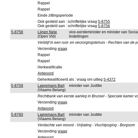
Rappel
Rappel
Einde zittingsperiode
Ook gesteld aan : schriftelijke vraag
5-8755
Ook gesteld aan : schriftelijke vraag
5-8756
5-8758
Lijnen Nele
vice-eersteminister en minister van Soci
(Open Vld)
Instellingen
Verblijf in een rust- en verzorgingstehuis - Rechten van de 
Verzending
vraag
Rappel
Rappel
Herkwalificatie
Antwoord
Geherkwalificeerd als : vraag om uitleg
5-4372
5-8759
Laeremans Bart
minister van Justitie
(Vlaams Belang)
Rechtbank van eerste aanleg in Brussel - Speciale kamer vo
Verzending
vraag
Antwoord
5-8760
Laeremans Bart
minister van Justitie
(Vlaams Belang)
Verdachte van moord - Vrijlating - Vluchtpoging - Borgsom
Verzending
vraag
Antwoord