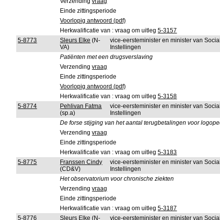
Verzending
vraag
Einde zittingsperiode
Voorlopig antwoord (pdf)
Herkwalificatie van : vraag om uitleg
5-3157
5-8773
Sleurs Elke
(N-
vice-eersteminister en minister van Soci
VA)
Instellingen
Patiënten met een drugsverslaving
Verzending
vraag
Einde zittingsperiode
Voorlopig antwoord (pdf)
Herkwalificatie van : vraag om uitleg
5-3158
5-8774
Pehlivan Fatma
vice-eersteminister en minister van Soci
(sp.a)
Instellingen
De forse stijging van het aantal terugbetalingen voor logop
Verzending
vraag
Einde zittingsperiode
Herkwalificatie van : vraag om uitleg
5-3183
5-8775
Franssen Cindy
vice-eersteminister en minister van Soci
(CD&V)
Instellingen
Het observatorium voor chronische ziekten
Verzending
vraag
Einde zittingsperiode
Herkwalificatie van : vraag om uitleg
5-3187
5-8776
Sleurs Elke
(N-
vice-eersteminister en minister van Soci