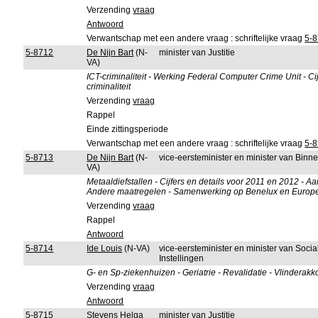
Verzending
vraag
Antwoord
Verwantschap met een andere vraag : schriftelijke vraag
5-
5-8712
De Nijn Bart
(N-
minister van Justitie
VA)
ICT-criminaliteit - Werking Federal Computer Crime Unit - Cij
criminaliteit
Verzending
vraag
Rappel
Einde zittingsperiode
Verwantschap met een andere vraag : schriftelijke vraag
5-
5-8713
De Nijn Bart
(N-
vice-eersteminister en minister van Bin
VA)
Metaaldiefstallen - Cijfers en details voor 2011 en 2012 - Aan
Andere maatregelen - Samenwerking op Benelux en Europ
Verzending
vraag
Rappel
Antwoord
5-8714
Ide Louis
(N-VA)
vice-eersteminister en minister van Soci
Instellingen
G- en Sp-ziekenhuizen - Geriatrie - Revalidatie - Vlinderak
Verzending
vraag
Antwoord
5-8715
Stevens Helga
minister van Justitie