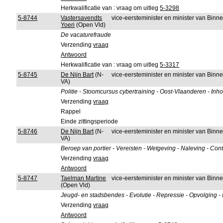
Herkwalificatie van : vraag om uitleg
5-3298
5-8744
Vastersavendts
vice-eersteminister en minister van Bin
Yoeri
(Open Vld)
De vacaturefraude
Verzending
vraag
Antwoord
Herkwalificatie van : vraag om uitleg
5-3317
5-8745
De Nijn Bart
(N-
vice-eersteminister en minister van Bin
VA)
Politie - Stoomcursus cybertraining - Oost-Vlaanderen - In
Verzending
vraag
Rappel
Einde zittingsperiode
5-8746
De Nijn Bart
(N-
vice-eersteminister en minister van Bin
VA)
Beroep van portier - Vereisten - Wetgeving - Naleving - Cont
Verzending
vraag
Antwoord
5-8747
Taelman Martine
vice-eersteminister en minister van Bin
(Open Vld)
Jeugd- en stadsbendes - Evolutie - Repressie - Opvolging - 
Verzending
vraag
Antwoord