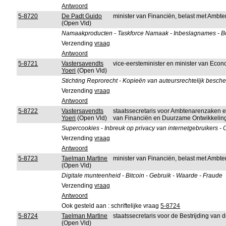
Antwoord
5-8720
De Padt Guido
minister van Financiën, belast met Amb
(Open Vld)
Namaakproducten - Taskforce Namaak - Inbeslagnames - Bo
Verzending
vraag
Antwoord
5-8721
Vastersavendts
vice-eersteminister en minister van Ec
Yoeri
(Open Vld)
Stichting Reprorecht - Kopieën van auteursrechtelijk besche
Verzending
vraag
Antwoord
5-8722
Vastersavendts
staatssecretaris voor Ambtenarenzaken 
Yoeri
(Open Vld)
van Financiën en Duurzame Ontwikkelin
Supercookies - Inbreuk op privacy van internetgebruikers -
Verzending
vraag
Antwoord
5-8723
Taelman Martine
minister van Financiën, belast met Amb
(Open Vld)
Digitale munteenheid - Bitcoin - Gebruik - Waarde - Fraude
Verzending
vraag
Antwoord
Ook gesteld aan : schriftelijke vraag
5-8724
5-8724
Taelman Martine
staatssecretaris voor de Bestrijding van 
(Open Vld)