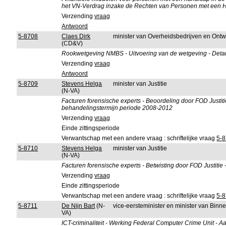
het VN-Verdrag inzake de Rechten van Personen met een 
Verzending
vraag
Antwoord
5-8708
Claes Dirk
minister van Overheidsbedrijven en Ont
(CD&V)
Rookwetgeving NMBS - Uitvoering van de wetgeving - Detail
Verzending
vraag
Antwoord
5-8709
Stevens Helga
minister van Justitie
(N-VA)
Facturen forensische experts - Beoordeling door FOD Justiti
behandelingstermijn periode 2008-2012
Verzending
vraag
Einde zittingsperiode
Verwantschap met een andere vraag : schriftelijke vraag
5-
5-8710
Stevens Helga
minister van Justitie
(N-VA)
Facturen forensische experts - Betwisting door FOD Justitie
Verzending
vraag
Einde zittingsperiode
Verwantschap met een andere vraag : schriftelijke vraag
5-
5-8711
De Nijn Bart
(N-
vice-eersteminister en minister van Bin
VA)
ICT-criminaliteit - Werking Federal Computer Crime Unit - 