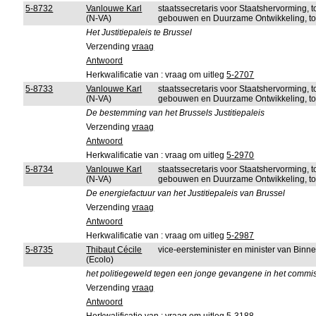
5-8732
Vanlouwe Karl
staatssecretaris voor Staatshervorming, 
(N-VA)
gebouwen en Duurzame Ontwikkeling, to
Het Justitiepaleis te Brussel
Verzending
vraag
Antwoord
Herkwalificatie van : vraag om uitleg
5-2707
5-8733
Vanlouwe Karl
staatssecretaris voor Staatshervorming, 
(N-VA)
gebouwen en Duurzame Ontwikkeling, to
De bestemming van het Brussels Justitiepaleis
Verzending
vraag
Antwoord
Herkwalificatie van : vraag om uitleg
5-2970
5-8734
Vanlouwe Karl
staatssecretaris voor Staatshervorming, 
(N-VA)
gebouwen en Duurzame Ontwikkeling, to
De energiefactuur van het Justitiepaleis van Brussel
Verzending
vraag
Antwoord
Herkwalificatie van : vraag om uitleg
5-2987
5-8735
Thibaut Cécile
vice-eersteminister en minister van Bin
(Ecolo)
het politiegeweld tegen een jonge gevangene in het commis
Verzending
vraag
Antwoord