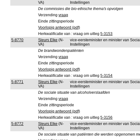
VA)
Instellingen
De commissies die bio-ethische thema's opvolgen
Verzending
vraag
Einde zittingsperiode
Voorlopig antwoord (pdf)
Herkwalificatie van : vraag om uitleg
5-3153
5-8770
Sleurs Elke
(N-
vice-eersteminister en minister van Soci
VA)
Instellingen
De brandwondenpatiënten
Verzending
vraag
Einde zittingsperiode
Voorlopig antwoord (pdf)
Herkwalificatie van : vraag om uitleg
5-3154
5-8771
Sleurs Elke
(N-
vice-eersteminister en minister van Soci
VA)
Instellingen
De sociale situatie van alcoholverslaafden
Verzending
vraag
Einde zittingsperiode
Voorlopig antwoord (pdf)
Herkwalificatie van : vraag om uitleg
5-3156
5-8772
Sleurs Elke
(N-
vice-eersteminister en minister van Soci
VA)
Instellingen
De sociale situatie van patiënten die werden opgenomen m