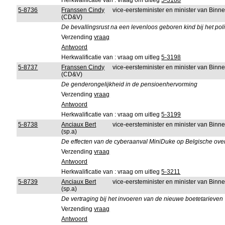
Herkwalificatie van : vraag om uitleg
5-3188
5-8736
Franssen Cindy
vice-eersteminister en minister van Bin
(CD&V)
De bevallingsrust na een levenloos geboren kind bij het pol
Verzending
vraag
Antwoord
Herkwalificatie van : vraag om uitleg
5-3198
5-8737
Franssen Cindy
vice-eersteminister en minister van Bin
(CD&V)
De genderongelijkheid in de pensioenhervorming
Verzending
vraag
Antwoord
Herkwalificatie van : vraag om uitleg
5-3199
5-8738
Anciaux Bert
vice-eersteminister en minister van Bin
(sp.a)
De effecten van de cyberaanval MiniDuke op Belgische ov
Verzending
vraag
Antwoord
Herkwalificatie van : vraag om uitleg
5-3211
5-8739
Anciaux Bert
vice-eersteminister en minister van Bin
(sp.a)
De vertraging bij het invoeren van de nieuwe boetetarieven
Verzending
vraag
Antwoord