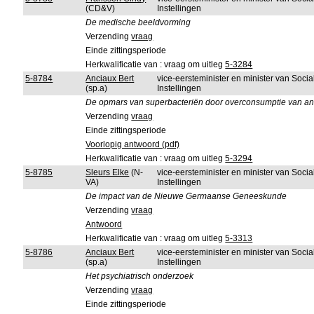
(CD&V)
Instellingen
De medische beeldvorming
Verzending
vraag
Einde zittingsperiode
Herkwalificatie van : vraag om uitleg
5-3284
5-8784
Anciaux Bert
vice-eersteminister en minister van Soci
(sp.a)
Instellingen
De opmars van superbacteriën door overconsumptie van ant
Verzending
vraag
Einde zittingsperiode
Voorlopig antwoord (pdf)
Herkwalificatie van : vraag om uitleg
5-3294
5-8785
Sleurs Elke
(N-
vice-eersteminister en minister van Soci
VA)
Instellingen
De impact van de Nieuwe Germaanse Geneeskunde
Verzending
vraag
Antwoord
Herkwalificatie van : vraag om uitleg
5-3313
5-8786
Anciaux Bert
vice-eersteminister en minister van Soci
(sp.a)
Instellingen
Het psychiatrisch onderzoek
Verzending
vraag
Einde zittingsperiode