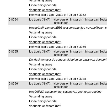
Verzending
vraag
Einde zittingsperiode
Voorlopig antwoord (pdf)
Herkwalificatie van : vraag om uitleg
5-3362
5-8794
Ide Louis
(N-VA)
vice-eersteminister en minister van Soci
Instellingen
Het gebruik van de hERG-test om sommige neveneffecten 
Verzending
vraag
Einde zittingsperiode
Voorlopig antwoord (pdf)
Herkwalificatie van : vraag om uitleg
5-3366
5-8795
Ide Louis
(N-VA)
vice-eersteminister en minister van Soci
Instellingen
De klachten over de geneesmiddelen op basis van domper
Verzending
vraag
Einde zittingsperiode
Voorlopig antwoord (pdf)
Herkwalificatie van : vraag om uitleg
5-3388
5-8796
Ide Louis
(N-VA)
vice-eersteminister en minister van Soci
Instellingen
Het OMNIO-statuut en het statuut van voorkeursregeling
Verzending
vraag
Einde zittingsperiode
Voorlopig antwoord (pdf)