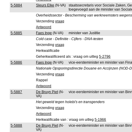
5-5884
Sleurs Elke
(N-VA)
staatssecretaris voor Sociale Zaken, G
toegevoegd aan de minister van Socia
Overheidssector - Bescherming van werkneemsters wegens z
Verzending
vraag
Antwoord
5-5885
Faes Inge
(N-VA)
minister van Justitie
Cold case - Definitie - Cijfers - DNA-testen
Verzending
vraag
Herkwalificatie
Geherkwalificeerd als : vraag om uitleg
5-2796
5-5886
Faes Inge
(N-VA)
vice-eersteminister en minister van F
Nationale Opsporingsdirectie Douane en Accijnzen (NOD-D
Verzending
vraag
Rappel
Antwoord
5-5887
De Bruyn Piet
(N-
vice-eersteminister en minister van B
VA)
Het geweld tegen holebi's en transgenders
Verzending
vraag
Antwoord
Herkwalificatie van : vraag om uitleg
5-1966
5-5888
De Bruyn Piet
(N-
vice-eersteminister en minister van B
VA)