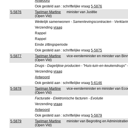
Antwoord
Ook gesteld aan : schriftelijke vraag
5-5876
5-5876
Taelman Martine
minister van Justitie
(Open Vld)
Wettelijk samenwonen - Samenlevingscontracten - Verklarin
Verzending
vraag
Rappel
Rappel
Einde zittingsperiode
Ook gesteld aan : schriftelijke vraag
5-5875
5-5877
Taelman Martine
vice-eersteminister en minister van B
(Open Vld)
Drugs - Dagelijkse producten - "Huis-tuin-en-keukendrugs" -
Verzending
vraag
Antwoord
Ook gesteld aan : schriftelijke vraag
5-6146
5-5878
Taelman Martine
vice-eersteminister en minister van 
(Open Vld)
Facturatie - Elektronische facturen - Evolutie
Verzending
vraag
Antwoord
Ook gesteld aan : schriftelijke vraag
5-5879
5-5879
Taelman Martine
minister van Begroting en Administrati
(Open Vld)