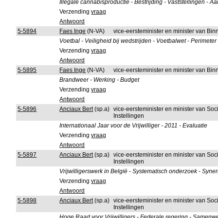
Illegale cannabisproductie - Bestrijding - Vaststellingen -
Verzending
vraag
Antwoord
5-5894
Faes Inge
(N-VA)
vice-eersteminister en minister van B
Voetbal - Veiligheid bij wedstrijden - Voetbalwet - Perimeter
Verzending
vraag
Antwoord
5-5895
Faes Inge
(N-VA)
vice-eersteminister en minister van B
Brandweer - Werking - Budget
Verzending
vraag
Antwoord
5-5896
Anciaux Bert
(sp.a)
vice-eersteminister en minister van So
Instellingen
Internationaal Jaar voor de Vrijwilliger - 2011 - Evaluatie
Verzending
vraag
Antwoord
5-5897
Anciaux Bert
(sp.a)
vice-eersteminister en minister van So
Instellingen
Vrijwilligerswerk in België - Systematisch onderzoek - Sy
Verzending
vraag
Antwoord
5-5898
Anciaux Bert
(sp.a)
vice-eersteminister en minister van So
Instellingen
Hoge Raad voor Vrijwilligers - Federale regering - Samenw