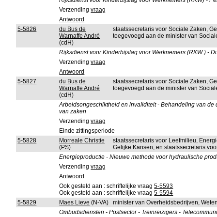
Rijksdienst voor Kinderbijslag voor Werknemers (RKW) - P
Verzending
vraag
Antwoord
5-5826
du Bus de
staatssecretaris voor Sociale Zaken, G
Warnaffe André
toegevoegd aan de minister van Socia
(cdH)
Rijksdienst voor Kinderbijslag voor Werknemers (RKW ) - Du
Verzending
vraag
Antwoord
5-5827
du Bus de
staatssecretaris voor Sociale Zaken, G
Warnaffe André
toegevoegd aan de minister van Socia
(cdH)
Arbeidsongeschiktheid en invaliditeit - Behandeling van de do
van zaken
Verzending
vraag
Einde zittingsperiode
5-5828
Morreale Christie
staatssecretaris voor Leefmilieu, Ener
(PS)
Gelijke Kansen, en staatssecretaris vo
Energieproductie - Nieuwe methode voor hydraulische produ
Verzending
vraag
Antwoord
Ook gesteld aan : schriftelijke vraag
5-5593
Ook gesteld aan : schriftelijke vraag
5-5594
5-5829
Maes Lieve
(N-VA)
minister van Overheidsbedrijven, Wete
Ombudsdiensten - Postsector - Treinreizigers - Telecommuni