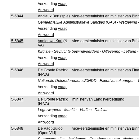
Verzending
vraag
Antwoord
5-5844
Anciaux Bert
(sp.a)
vice-eersteminister en minister van B
Gemeentelijke Administratieve Sancties (GAS) - Wetgeving 
Verzending
vraag
Antwoord
5-5845
Vanlouwe Karl
(N-
vice-eersteminister en minister van B
VA)
Kirgizië - Gevluchte bewindvoerders - Uitlevering - Letland 
Verzending
vraag
Antwoord
5-5846
De Groote Patrick
vice-eersteminister en minister van F
(N-VA)
Nationale Delcrederedienst/ONDD - Exportverzekeringen -
Verzending
vraag
Antwoord
5-5847
De Groote Patrick
minister van Landsverdediging
(N-VA)
Legerwapens - Munitie - Verlies - Diefstal
Verzending
vraag
Antwoord
5-5848
De Padt Guido
vice-eersteminister en minister van B
(Open Vld)