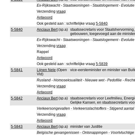
Ex-Rijkswacht - Staatswoningen - Staatslogement - Evolutie
Verzending
vraag
Antwoord
Ook gesteld aan : schriftelijke vraag
5-5840
5-5840
Anciaux Bert
(sp.a)
staatssecretaris voor Staatshervorming,
gebouwen, toegevoegd aan de minister
Ex-Rijkswacht - Staatswoningen - Staatslogement - Evolutie
Verzending
vraag
Rappel
Antwoord
Ook gesteld aan : schriftelijke vraag
5-5839
5-5841
Lijnen Nele
(Open
vice-eersteminister en minister van B
Vld)
Rusland - Homoseksualiteit - Nieuwe wet - Pedofilie - Rec
Verzending
vraag
Antwoord
5-5842
Anciaux Bert
(sp.a)
staatssecretaris voor Leefmilieu, Ener
Gelijke Kansen, en staatssecretaris vo
Verkeersongevallen - Verkeersslachtoffers - Stijgend aantal 
Verzending
vraag
Antwoord
5-5843
Anciaux Bert
(sp.a)
minister van Justitie
Belgische gevangenissen - Ontsnappingen - Voortvluchtige 