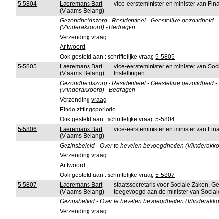
5-5804
Laeremans Bart
vice-eersteminister en minister van F
(Vlaams Belang)
Gezondheidszorg - Residentieel - Geestelijke gezondheid - 
(Vlinderakkoord) - Bedragen
Verzending
vraag
Antwoord
Ook gesteld aan : schriftelijke vraag
5-5805
5-5805
Laeremans Bart
vice-eersteminister en minister van So
(Vlaams Belang)
Instellingen
Gezondheidszorg - Residentieel - Geestelijke gezondheid - 
(Vlinderakkoord) - Bedragen
Verzending
vraag
Einde zittingsperiode
Ook gesteld aan : schriftelijke vraag
5-5804
5-5806
Laeremans Bart
vice-eersteminister en minister van F
(Vlaams Belang)
Gezinsbeleid - Over te hevelen bevoegdheden (Vlinderakkoo
Verzending
vraag
Antwoord
Ook gesteld aan : schriftelijke vraag
5-5807
5-5807
Laeremans Bart
staatssecretaris voor Sociale Zaken, G
(Vlaams Belang)
toegevoegd aan de minister van Socia
Gezinsbeleid - Over te hevelen bevoegdheden (Vlinderakkoo
Verzending
vraag