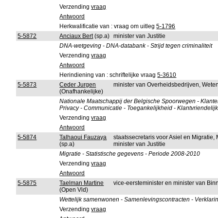
Verzending
vraag
Antwoord
Herkwalificatie van : vraag om uitleg
5-1796
5-5872
Anciaux Bert
(sp.a)
minister van Justitie
DNA-wetgeving - DNA-databank - Strijd tegen criminaliteit
Verzending
vraag
Antwoord
Herindiening van : schriftelijke vraag
5-3610
5-5873
Ceder Jurgen
minister van Overheidsbedrijven, Wete
(Onafhankelijke)
Nationale Maatschappij der Belgische Spoorwegen - Klanten
Privacy - Communicatie - Toegankelijkheid - Klantvriendelij
Verzending
vraag
Antwoord
5-5874
Talhaoui Fauzaya
staatssecretaris voor Asiel en Migratie
(sp.a)
minister van Justitie
Migratie - Statistische gegevens - Periode 2008-2010
Verzending
vraag
Antwoord
5-5875
Taelman Martine
vice-eersteminister en minister van B
(Open Vld)
Wettelijk samenwonen - Samenlevingscontracten - Verklarin
Verzending
vraag