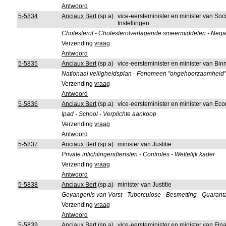
Antwoord
5-5834
Anciaux Bert
(sp.a)
vice-eersteminister en minister van So
Instellingen
Cholesterol - Cholesterolverlagende smeermiddelen - Nega
Verzending
vraag
Antwoord
5-5835
Anciaux Bert
(sp.a)
vice-eersteminister en minister van B
Nationaal veiligheidsplan - Fenomeen "ongehoorzaamheid" 
Verzending
vraag
Antwoord
5-5836
Anciaux Bert
(sp.a)
vice-eersteminister en minister van 
Ipad - School - Verplichte aankoop
Verzending
vraag
Antwoord
5-5837
Anciaux Bert
(sp.a)
minister van Justitie
Private inlichtingendiensten - Controles - Wettelijk kader
Verzending
vraag
Antwoord
5-5838
Anciaux Bert
(sp.a)
minister van Justitie
Gevangenis van Vorst - Tuberculose - Besmetting - Quaranta
Verzending
vraag
Antwoord
5-5839
Anciaux Bert
(sp.a)
vice-eersteminister en minister van F