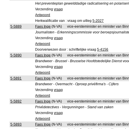
Het preventieplan gewelddadige radicalisering en polariser
Verzending
vraag
Antwoord
Herkwalificatie van : vraag om uitleg
5-2027
5-5889
Faes Inge
(N-VA)
vice-eersteminister en minister van B
Journalisten - Erkenningscommissie voor beroepsjournalisten
Verzending
vraag
Antwoord
Doorverwezen door : schriftelijke vraag
5-4156
5-5890
Faes Inge
(N-VA)
vice-eersteminister en minister van B
Brandweer - Brussel - Brusselse Hoofdstedelijke Dienst voo
Verzending
vraag
Antwoord
5-5891
Faes Inge
(N-VA)
vice-eersteminister en minister van B
Brandweer - Overmacht - Oproep privéfirma's - Cijfers
Verzending
vraag
Antwoord
5-5892
Faes Inge
(N-VA)
vice-eersteminister en minister van B
Privédetectives - Vergunningen - Stand van zaken
Verzending
vraag
Antwoord
5-5893
Faes Inge
(N-VA)
vice-eersteminister en minister van B