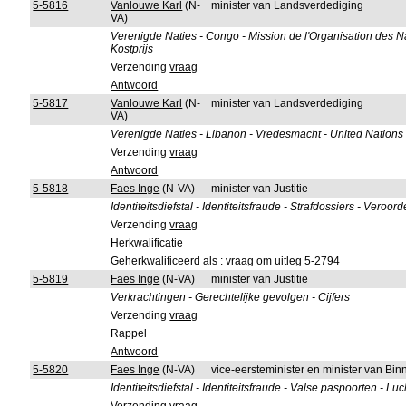
5-5816
Vanlouwe Karl
(N-
minister van Landsverdediging
VA)
Verenigde Naties - Congo - Mission de l'Organisation de
Kostprijs
Verzending
vraag
Antwoord
5-5817
Vanlouwe Karl
(N-
minister van Landsverdediging
VA)
Verenigde Naties - Libanon - Vredesmacht - United Nations 
Verzending
vraag
Antwoord
5-5818
Faes Inge
(N-VA)
minister van Justitie
Identiteitsdiefstal - Identiteitsfraude - Strafdossiers - Veroo
Verzending
vraag
Herkwalificatie
Geherkwalificeerd als : vraag om uitleg
5-2794
5-5819
Faes Inge
(N-VA)
minister van Justitie
Verkrachtingen - Gerechtelijke gevolgen - Cijfers
Verzending
vraag
Rappel
Antwoord
5-5820
Faes Inge
(N-VA)
vice-eersteminister en minister van B
Identiteitsdiefstal - Identiteitsfraude - Valse paspoorten -