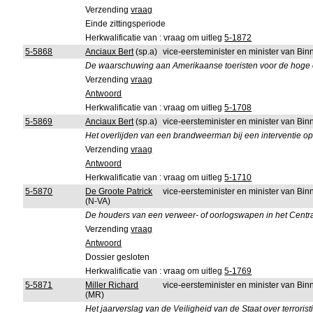
Verzending
vraag
Einde zittingsperiode
Herkwalificatie van : vraag om uitleg
5-1872
5-5868
Anciaux Bert
(sp.a)
vice-eersteminister en minister van B
De waarschuwing aan Amerikaanse toeristen voor de hoge o
Verzending
vraag
Antwoord
Herkwalificatie van : vraag om uitleg
5-1708
5-5869
Anciaux Bert
(sp.a)
vice-eersteminister en minister van B
Het overlijden van een brandweerman bij een interventie o
Verzending
vraag
Antwoord
Herkwalificatie van : vraag om uitleg
5-1710
5-5870
De Groote Patrick
vice-eersteminister en minister van B
(N-VA)
De houders van een verweer- of oorlogswapen in het Centr
Verzending
vraag
Antwoord
Dossier gesloten
Herkwalificatie van : vraag om uitleg
5-1769
5-5871
Miller Richard
vice-eersteminister en minister van B
(MR)
Het jaarverslag van de Veiligheid van de Staat over terroristi