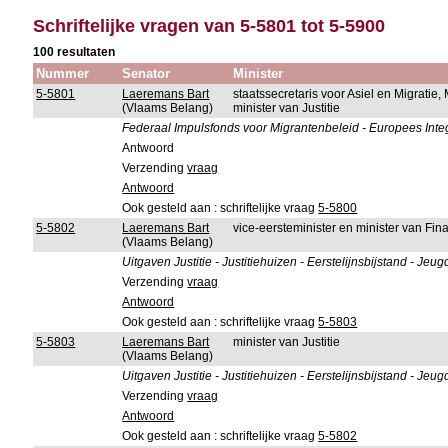
Schriftelijke vragen van 5-5801 tot 5-5900
100 resultaten
Nummer
Senator
Minister
5-5801
Laeremans Bart
staatssecretaris voor Asiel en Migratie
(Vlaams Belang)
minister van Justitie
Federaal Impulsfonds voor Migrantenbeleid - Europees Inte
Antwoord
Verzending
vraag
Antwoord
Ook gesteld aan : schriftelijke vraag
5-5800
5-5802
Laeremans Bart
vice-eersteminister en minister van F
(Vlaams Belang)
Uitgaven Justitie - Justitiehuizen - Eerstelijnsbijstand -
Verzending
vraag
Antwoord
Ook gesteld aan : schriftelijke vraag
5-5803
5-5803
Laeremans Bart
minister van Justitie
(Vlaams Belang)
Uitgaven Justitie - Justitiehuizen - Eerstelijnsbijstand -
Verzending
vraag
Antwoord
Ook gesteld aan : schriftelijke vraag
5-5802