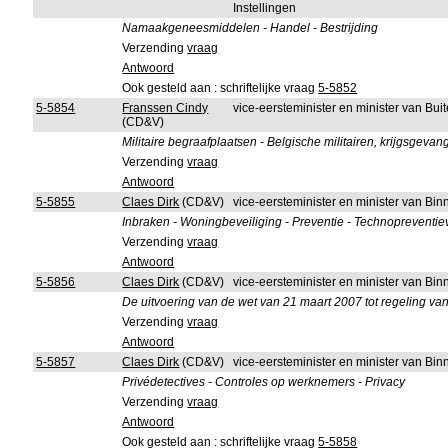
Instellingen
Namaakgeneesmiddelen - Handel - Bestrijding
Verzending
vraag
Antwoord
Ook gesteld aan : schriftelijke vraag
5-5852
5-5854
Franssen Cindy
vice-eersteminister en minister van B
(CD&V)
Militaire begraafplaatsen - Belgische militairen, krijgsge
Verzending
vraag
Antwoord
5-5855
Claes Dirk
(CD&V)
vice-eersteminister en minister van B
Inbraken - Woningbeveiliging - Preventie - Technopreventieve
Verzending
vraag
Antwoord
5-5856
Claes Dirk
(CD&V)
vice-eersteminister en minister van B
De uitvoering van de wet van 21 maart 2007 tot regeling va
Verzending
vraag
Antwoord
5-5857
Claes Dirk
(CD&V)
vice-eersteminister en minister van B
Privédetectives - Controles op werknemers - Privacy
Verzending
vraag
Antwoord
Ook gesteld aan : schriftelijke vraag
5-5858