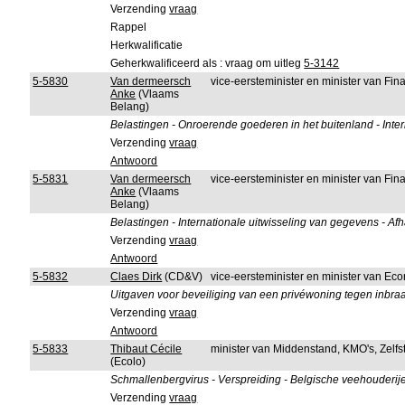
Verzending
vraag
Rappel
Herkwalificatie
Geherkwalificeerd als : vraag om uitleg
5-3142
5-5830
Van dermeersch
vice-eersteminister en minister van F
Anke
(Vlaams
Belang)
Belastingen - Onroerende goederen in het buitenland - Inte
Verzending
vraag
Antwoord
5-5831
Van dermeersch
vice-eersteminister en minister van F
Anke
(Vlaams
Belang)
Belastingen - Internationale uitwisseling van gegevens - Afh
Verzending
vraag
Antwoord
5-5832
Claes Dirk
(CD&V)
vice-eersteminister en minister van 
Uitgaven voor beveiliging van een privéwoning tegen inbraa
Verzending
vraag
Antwoord
5-5833
Thibaut Cécile
minister van Middenstand, KMO's, Zel
(Ecolo)
Schmallenbergvirus - Verspreiding - Belgische veehouderijen
Verzending
vraag