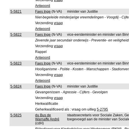
Verzending
vraag
Antwoord
5-5821
Faes Inge
(N-VA)
minister van Justitie
Niet-begeleide minderjarige vreemdelingen - Voogdij - Cijfer
Verzending
vraag
Antwoord
5-5822
Faes Inge
(N-VA)
vice-eersteminister en minister van B
Zevende jaar secundair onderwijs - Preventie- en veilighei
Verzending
vraag
Rappel
Antwoord
5-5823
Faes Inge
(N-VA)
vice-eersteminister en minister van B
Hooliganisme - Politie - Kosten - Manschappen - Stadionv
Verzending
vraag
Antwoord
5-5824
Faes Inge
(N-VA)
minister van Justitie
Gevangenissen - Agressie - Cijfers - Gevolgen
Verzending
vraag
Herkwalificatie
Geherkwalificeerd als : vraag om uitleg
5-2795
5-5825
du Bus de
staatssecretaris voor Sociale Zaken, G
Warnaffe André
toegevoegd aan de minister van Socia
(cdH)