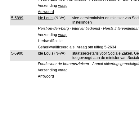
Verzending
vraag
Antwoord
5-5899
Ide Louis
(N-VA)
vice-eersteminister en minister van So
Instellingen
Heist-op-den-berg - Interventiedienst - Heists Interventietea
Verzending
vraag
Herkwalificatie
Geherkwalificeerd als : vraag om uitleg
5-2634
5-5900
Ide Louis
(N-VA)
staatssecretaris voor Sociale Zaken, G
toegevoegd aan de minister van Socia
Fonds voor de beroepsziekten - Aantal uitkeringsgerechtig
Verzending
vraag
Antwoord