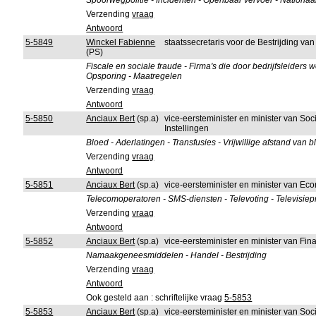
Spoorwegpolitie - Incidenten - Openbaar vervoer - Nationaa
Verzending
vraag
Antwoord
5-5849
Winckel Fabienne
staatssecretaris voor de Bestrijding va
(PS)
Fiscale en sociale fraude - Firma's die door bedrijfsleiders
Opsporing - Maatregelen
Verzending
vraag
Antwoord
5-5850
Anciaux Bert
(sp.a)
vice-eersteminister en minister van So
Instellingen
Bloed - Aderlatingen - Transfusies - Vrijwillige afstand van
Verzending
vraag
Antwoord
5-5851
Anciaux Bert
(sp.a)
vice-eersteminister en minister van 
Telecomoperatoren - SMS-diensten - Televoting - Televisie
Verzending
vraag
Antwoord
5-5852
Anciaux Bert
(sp.a)
vice-eersteminister en minister van F
Namaakgeneesmiddelen - Handel - Bestrijding
Verzending
vraag
Antwoord
Ook gesteld aan : schriftelijke vraag
5-5853
5-5853
Anciaux Bert
(sp.a)
vice-eersteminister en minister van So