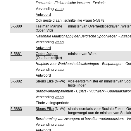
Facturatie - Elektronische facturen - Evolutie
Verzending
vraag
Antwoord
Ook gesteld aan : schriftelijke vraag
5-5878
5-5880
Taelman Martine
minister van Overheidsbedrijven, Wete
(Open Vld)
Nationale Maatschappij der Belgische Spoorwegen - Infrabel 
Verzending
vraag
Antwoord
5-5881
Ceder Jurgen
minister van Werk
(Onafhankelijke)
Hulpkas voor Werkloosheidsuitkeringen - Besparingen - O
Verzending
vraag
Antwoord
5-5882
Sleurs Elke
(N-VA)
vice-eersteminister en minister van So
Instellingen
Brandwondenpatiënten - Cijfers - Vuurwerk - Oudejaarsavo
Verzending
vraag
Einde zittingsperiode
5-5883
Sleurs Elke
(N-VA)
staatssecretaris voor Sociale Zaken, G
toegevoegd aan de minister van Socia
Bescherming van zwangere of bevallen werkneemsters - Verw
Verzending
vraag
Antwoord