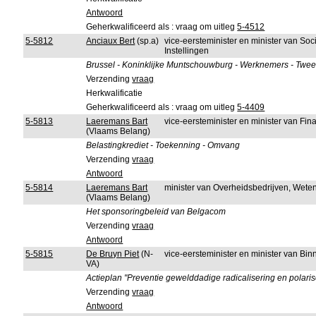
Antwoord
Geherkwalificeerd als : vraag om uitleg
5-4512
5-5812
Anciaux Bert
(sp.a)
vice-eersteminister en minister van So
Instellingen
Brussel - Koninklijke Muntschouwburg - Werknemers - Twee
Verzending
vraag
Herkwalificatie
Geherkwalificeerd als : vraag om uitleg
5-4409
5-5813
Laeremans Bart
vice-eersteminister en minister van F
(Vlaams Belang)
Belastingkrediet - Toekenning - Omvang
Verzending
vraag
Antwoord
5-5814
Laeremans Bart
minister van Overheidsbedrijven, Wete
(Vlaams Belang)
Het sponsoringbeleid van Belgacom
Verzending
vraag
Antwoord
5-5815
De Bruyn Piet
(N-
vice-eersteminister en minister van B
VA)
Actieplan "Preventie gewelddadige radicalisering en polaris
Verzending
vraag
Antwoord