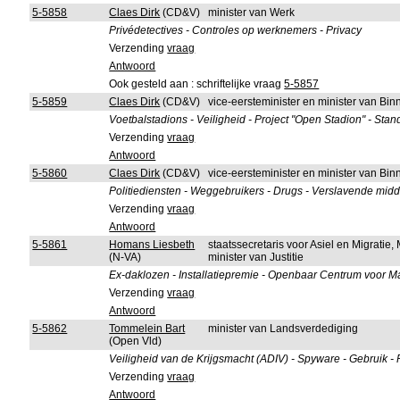
5-5858
Claes Dirk
(CD&V)
minister van Werk
Privédetectives - Controles op werknemers - Privacy
Verzending
vraag
Antwoord
Ook gesteld aan : schriftelijke vraag
5-5857
5-5859
Claes Dirk
(CD&V)
vice-eersteminister en minister van B
Voetbalstadions - Veiligheid - Project "Open Stadion" - Sta
Verzending
vraag
Antwoord
5-5860
Claes Dirk
(CD&V)
vice-eersteminister en minister van B
Politiediensten - Weggebruikers - Drugs - Verslavende midd
Verzending
vraag
Antwoord
5-5861
Homans Liesbeth
staatssecretaris voor Asiel en Migratie
(N-VA)
minister van Justitie
Ex-daklozen - Installatiepremie - Openbaar Centrum voor Maa
Verzending
vraag
Antwoord
5-5862
Tommelein Bart
minister van Landsverdediging
(Open Vld)
Veiligheid van de Krijgsmacht (ADIV) - Spyware - Gebruik -
Verzending
vraag
Antwoord