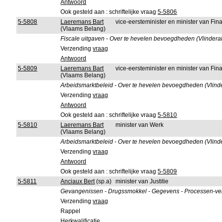
Antwoord
Ook gesteld aan : schriftelijke vraag
5-5806
5-5808
Laeremans Bart
vice-eersteminister en minister van F
(Vlaams Belang)
Fiscale uitgaven - Over te hevelen bevoegdheden (Vlindera
Verzending
vraag
Antwoord
5-5809
Laeremans Bart
vice-eersteminister en minister van F
(Vlaams Belang)
Arbeidsmarktbeleid - Over te hevelen bevoegdheden (Vlind
Verzending
vraag
Antwoord
Ook gesteld aan : schriftelijke vraag
5-5810
5-5810
Laeremans Bart
minister van Werk
(Vlaams Belang)
Arbeidsmarktbeleid - Over te hevelen bevoegdheden (Vlind
Verzending
vraag
Antwoord
Ook gesteld aan : schriftelijke vraag
5-5809
5-5811
Anciaux Bert
(sp.a)
minister van Justitie
Gevangenissen - Drugssmokkel - Gegevens - Processen-verb
Verzending
vraag
Rappel
Herkwalificatie