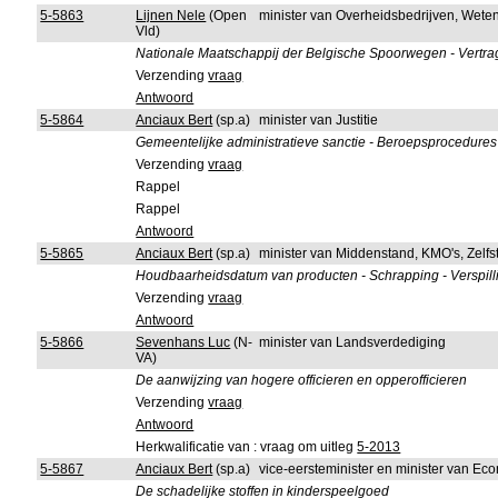
5-5863
Lijnen Nele
(Open
minister van Overheidsbedrijven, Wete
Vld)
Nationale Maatschappij der Belgische Spoorwegen - Vertra
Verzending
vraag
Antwoord
5-5864
Anciaux Bert
(sp.a)
minister van Justitie
Gemeentelijke administratieve sanctie - Beroepsprocedures 
Verzending
vraag
Rappel
Rappel
Antwoord
5-5865
Anciaux Bert
(sp.a)
minister van Middenstand, KMO's, Zel
Houdbaarheidsdatum van producten - Schrapping - Verspilli
Verzending
vraag
Antwoord
5-5866
Sevenhans Luc
(N-
minister van Landsverdediging
VA)
De aanwijzing van hogere officieren en opperofficieren
Verzending
vraag
Antwoord
Herkwalificatie van : vraag om uitleg
5-2013
5-5867
Anciaux Bert
(sp.a)
vice-eersteminister en minister van 
De schadelijke stoffen in kinderspeelgoed