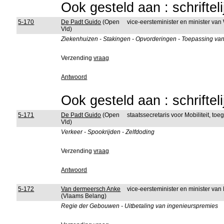
Ook gesteld aan : schriftel
5-170
De Padt Guido
(Open
vice-eersteminister en minister van
Vld)
Ziekenhuizen - Stakingen - Opvorderingen - Toepassing van
Verzending
vraag
Antwoord
Ook gesteld aan : schriftel
5-171
De Padt Guido
(Open
staatssecretaris voor Mobiliteit, to
Vld)
Verkeer - Spookrijden - Zelfdoding
Verzending
vraag
Antwoord
5-172
Van dermeersch Anke
vice-eersteminister en minister van
(Vlaams Belang)
Regie der Gebouwen - Uitbetaling van ingenieurspremies