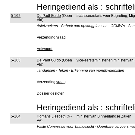
Heringediend als : schrifte
5-162
De Padt Guido
(Open
staatssecretaris voor Begroting, Mig
Vld)
Asielzoekers - Gebrek aan opvangplaatsen - OCMW's - Gee
Verzending
vraag
Antwoord
5-163
De Padt Guido
(Open
vice-eersteminister en minister va
Vld)
Tandartsen - Tekort - Erkenning van mondhygiënisten
Verzending
vraag
Dossier gesloten
Heringediend als : schrifte
5-164
Homans Liesbeth
(N-
minister van Binnenlandse Zaken
VA)
Vaste Commissie voor Taaltoezicht - Openbare vervoersmaa