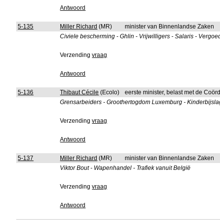
Antwoord
5-135
Miller Richard
(MR)
minister van Binnenlandse Zaken
Civiele bescherming - Ghlin - Vrijwilligers - Salaris - Verg
Verzending
vraag
Antwoord
5-136
Thibaut Cécile
(Ecolo)
eerste minister, belast met de Coörd
Grensarbeiders - Groothertogdom Luxemburg - Kinderbijslag
Verzending
vraag
Antwoord
5-137
Miller Richard
(MR)
minister van Binnenlandse Zaken
Viktor Bout - Wapenhandel - Trafiek vanuit België
Verzending
vraag
Antwoord