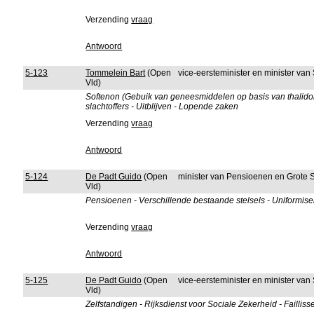
Verzending
vraag
Antwoord
5-123
Tommelein Bart
(Open
vice-eersteminister en minister va
Vld)
Softenon (Gebuik van geneesmiddelen op basis van thalid
slachtoffers - Uitblijven - Lopende zaken
Verzending
vraag
Antwoord
5-124
De Padt Guido
(Open
minister van Pensioenen en Grote 
Vld)
Pensioenen - Verschillende bestaande stelsels - Uniformiser
Verzending
vraag
Antwoord
5-125
De Padt Guido
(Open
vice-eersteminister en minister va
Vld)
Zelfstandigen - Rijksdienst voor Sociale Zekerheid - Faillis