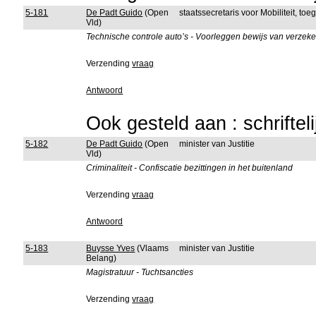
5-181
De Padt Guido
(Open
staatssecretaris voor Mobiliteit, to
Vld)
Technische controle auto’s - Voorleggen bewijs van verzeke
Verzending
vraag
Antwoord
Ook gesteld aan : schriftel
5-182
De Padt Guido
(Open
minister van Justitie
Vld)
Criminaliteit - Confiscatie bezittingen in het buitenland
Verzending
vraag
Antwoord
5-183
Buysse Yves
(Vlaams
minister van Justitie
Belang)
Magistratuur - Tuchtsancties
Verzending
vraag