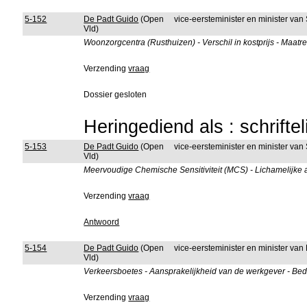
5-152
De Padt Guido
(Open
vice-eersteminister en minister va
Vld)
Woonzorgcentra (Rusthuizen) - Verschil in kostprijs - Maatr
Verzending
vraag
Dossier gesloten
Heringediend als : schrifte
5-153
De Padt Guido
(Open
vice-eersteminister en minister va
Vld)
Meervoudige Chemische Sensitiviteit (MCS) - Lichamelijke
Verzending
vraag
Antwoord
5-154
De Padt Guido
(Open
vice-eersteminister en minister van
Vld)
Verkeersboetes - Aansprakelijkheid van de werkgever - Be
Verzending
vraag