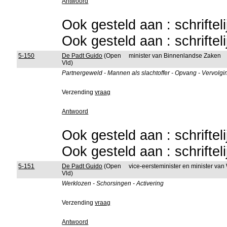
Antwoord
Ook gesteld aan : schriftel
Ook gesteld aan : schriftel
5-150
De Padt Guido
(Open
minister van Binnenlandse Zaken
Vld)
Partnergeweld - Mannen als slachtoffer - Opvang - Vervolgi
Verzending
vraag
Antwoord
Ook gesteld aan : schriftel
Ook gesteld aan : schriftel
5-151
De Padt Guido
(Open
vice-eersteminister en minister van
Vld)
Werklozen - Schorsingen - Activering
Verzending
vraag
Antwoord