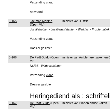
Verzending
vraag
Antwoord
5-165
Taelman Martine
minister van Justitie
(Open Vld)
Justitiehuizen - Justitieassistenten - Werklast - Problemati
Verzending
vraag
Dossier gesloten
5-166
De Padt Guido
(Open
minister van Ambtenarenzaken en 
Vld)
NMBS - Wilde stakingen
Verzending
vraag
Dossier gesloten
Heringediend als : schrifte
5-167
De Padt Guido
(Open
minister van Binnenlandse Zaken
Vld)