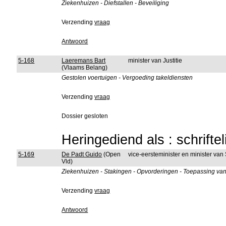
Ziekenhuizen - Diefstallen - Beveiliging
Verzending
vraag
Antwoord
5-168
Laeremans Bart
minister van Justitie
(Vlaams Belang)
Gestolen voertuigen - Vergoeding takeldiensten
Verzending
vraag
Dossier gesloten
Heringediend als : schrifte
5-169
De Padt Guido
(Open
vice-eersteminister en minister va
Vld)
Ziekenhuizen - Stakingen - Opvorderingen - Toepassing van
Verzending
vraag
Antwoord