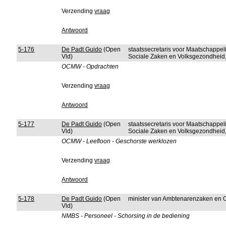
Verzending
vraag
Antwoord
5-176
De Padt Guido
(Open
staatssecretaris voor Maatschappel
Vld)
Sociale Zaken en Volksgezondheid, 
OCMW - Opdrachten
Verzending
vraag
Antwoord
5-177
De Padt Guido
(Open
staatssecretaris voor Maatschappel
Vld)
Sociale Zaken en Volksgezondheid, 
OCMW - Leefloon - Geschorste werklozen
Verzending
vraag
Antwoord
5-178
De Padt Guido
(Open
minister van Ambtenarenzaken en 
Vld)
NMBS - Personeel - Schorsing in de bediening