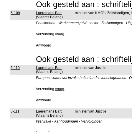
Ook gesteld aan : schriftel
5-109
Laeremans Bart
minister van KMO's, Zelfstandige
(Vlaams Belang)
Pensioenen - Werknemers privé-sector - Zelfstandigen - Ui
Verzending
vraag
Antwoord
Ook gesteld aan : schriftel
5-110
Laeremans Bart
minister van Justitie
(Vlaams Belang)
Europese kaderwet inzake buitenlandse inbeslagnames - O
Verzending
vraag
Antwoord
5-111
Laeremans Bart
minister van Justitie
(Vlaams Belang)
Ijzerwake - Aanhoudingen - Vervolgingen