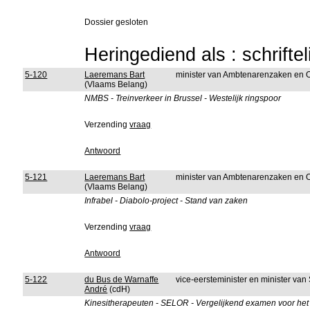
Dossier gesloten
Heringediend als : schrifte
5-120
Laeremans Bart
minister van Ambtenarenzaken en 
(Vlaams Belang)
NMBS - Treinverkeer in Brussel - Westelijk ringspoor
Verzending
vraag
Antwoord
5-121
Laeremans Bart
minister van Ambtenarenzaken en 
(Vlaams Belang)
Infrabel - Diabolo-project - Stand van zaken
Verzending
vraag
Antwoord
5-122
du Bus de Warnaffe
vice-eersteminister en minister va
André
(cdH)
Kinesitherapeuten - SELOR - Vergelijkend examen voor het 