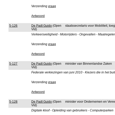
Verzending
vraag
Antwoord
5-126
De Padt Guido
(Open
staatssecretaris voor Mobiliteit, to
Vld)
Verkeersveiligheid - Motorrijders - Ongevallen - Maatregele
Verzending
vraag
Antwoord
5-127
De Padt Guido
(Open
minister van Binnenlandse Zaken
Vld)
Federale verkiezingen van juni 2010 - Kiezers die in het bu
Verzending
vraag
Antwoord
5-128
De Padt Guido
(Open
minister voor Ondernemen en Ver
Vld)
Digitale kloof - Opleiding van gebruikers - Computerparken