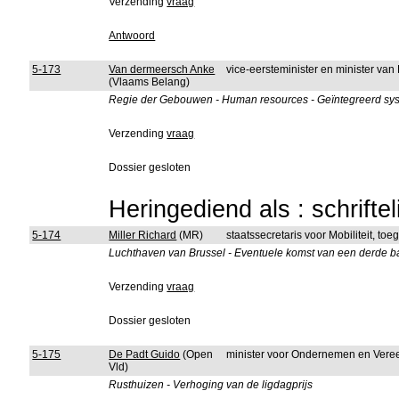
Verzending
vraag
Antwoord
5-173
Van dermeersch Anke
vice-eersteminister en minister van
(Vlaams Belang)
Regie der Gebouwen - Human resources - Geïntegreerd sy
Verzending
vraag
Dossier gesloten
Heringediend als : schrifte
5-174
Miller Richard
(MR)
staatssecretaris voor Mobiliteit, to
Luchthaven van Brussel - Eventuele komst van een derde 
Verzending
vraag
Dossier gesloten
5-175
De Padt Guido
(Open
minister voor Ondernemen en Ver
Vld)
Rusthuizen - Verhoging van de ligdagprijs