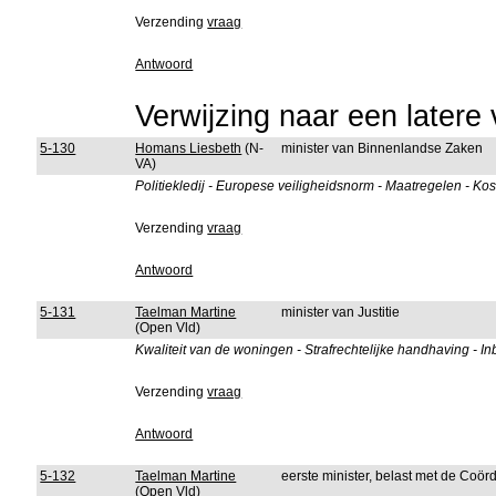
Verzending
vraag
Antwoord
Verwijzing naar een latere 
5-130
Homans Liesbeth
(N-
minister van Binnenlandse Zaken
VA)
Politiekledij - Europese veiligheidsnorm - Maatregelen - Ko
Verzending
vraag
Antwoord
5-131
Taelman Martine
minister van Justitie
(Open Vld)
Kwaliteit van de woningen - Strafrechtelijke handhaving - I
Verzending
vraag
Antwoord
5-132
Taelman Martine
eerste minister, belast met de Coörd
(Open Vld)