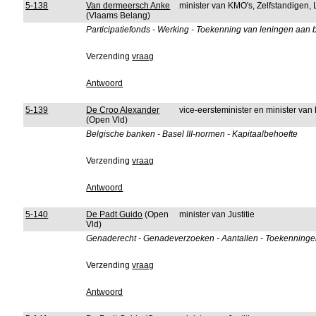
5-138
Van dermeersch Anke
minister van KMO's, Zelfstandige
(Vlaams Belang)
Participatiefonds - Werking - Toekenning van leningen aan
Verzending
vraag
Antwoord
5-139
De Croo Alexander
vice-eersteminister en minister van
(Open Vld)
Belgische banken - Basel III-normen - Kapitaalbehoefte
Verzending
vraag
Antwoord
5-140
De Padt Guido
(Open
minister van Justitie
Vld)
Genaderecht - Genadeverzoeken - Aantallen - Toekenning
Verzending
vraag
Antwoord