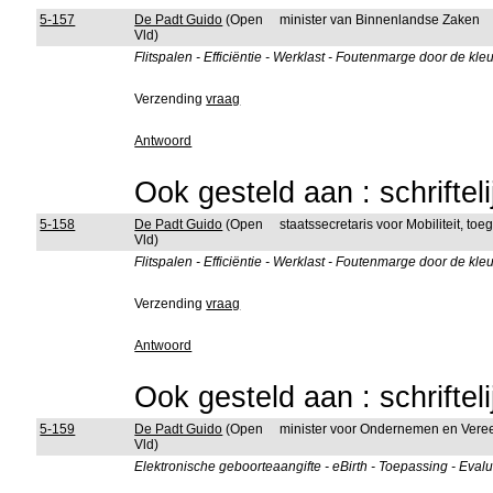
5-157
De Padt Guido
(Open
minister van Binnenlandse Zaken
Vld)
Flitspalen - Efficiëntie - Werklast - Foutenmarge door de k
Verzending
vraag
Antwoord
Ook gesteld aan : schriftel
5-158
De Padt Guido
(Open
staatssecretaris voor Mobiliteit, to
Vld)
Flitspalen - Efficiëntie - Werklast - Foutenmarge door de k
Verzending
vraag
Antwoord
Ook gesteld aan : schriftel
5-159
De Padt Guido
(Open
minister voor Ondernemen en Ver
Vld)
Elektronische geboorteaangifte - eBirth - Toepassing - Evalu