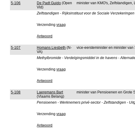
5-106
De Padt Guido
(Open
minister van KMO's, Zelfstandige
Vld)
Zelfstandigen - Rijksinstituut voor de Sociale Verzekeringen
Verzending
vraag
Antwoord
5-107
Homans Liesbeth
(N-
vice-eersteminister en minister va
VA)
Methylbromide - Verdelgingsmiddel in de havens - Alternat
Verzending
vraag
Antwoord
5-108
Laeremans Bart
minister van Pensioenen en Grote 
(Vlaams Belang)
Pensioenen - Werknemers privé-sector - Zelfstandigen - Ui
Verzending
vraag
Antwoord