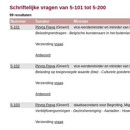
Schriftelijke vragen van 5-101 tot 5-200
99 resultaten
Nummer
Senator
Minister
5-101
Piryns Freya
(Groen!)
vice-eersteminister en minister van
Belastingverdragen - Belgische kunstenaars in het buitenla
Verzending
vraag
Antwoord
5-102
Piryns Freya
(Groen!)
vice-eersteminister en minister van
Belasting op toegevoegde waarde (btw) - Culturele goeder
Verzending
vraag
Antwoord
5-103
Piryns Freya
(Groen!)
staatssecretaris voor Begroting, Mig
Verblijfsvergunningen - Gezinshereniging - Aantallen - Huwe
Verzending
vraag