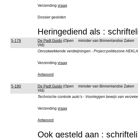
Verzending
vraag
Dossier gesloten
Heringediend als : schrifte
5-179
De Padt Guido
(Open
minister van Binnenlandse Zaken
Vld)
Onrustwekkende verdwijningen - Project politiezone HEKL
Verzending
vraag
Antwoord
5-180
De Padt Guido
(Open
minister van Binnenlandse Zaken
Vld)
Technische controle auto’s - Voorleggen bewijs van verzeke
Verzending
vraag
Antwoord
Ook gesteld aan : schriftel