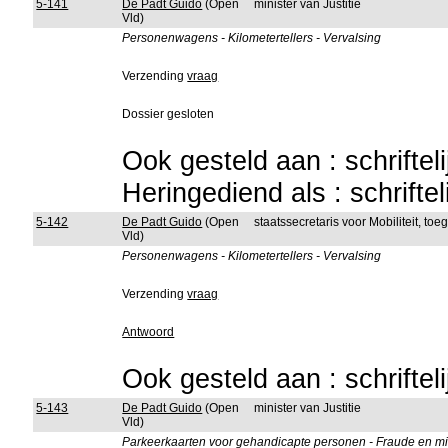
5-141
De Padt Guido
(Open
minister van Justitie
Vld)
Personenwagens - Kilometertellers - Vervalsing
Verzending
vraag
Dossier gesloten
Ook gesteld aan : schriftel
Heringediend als : schrifte
5-142
De Padt Guido
(Open
staatssecretaris voor Mobiliteit, to
Vld)
Personenwagens - Kilometertellers - Vervalsing
Verzending
vraag
Antwoord
Ook gesteld aan : schriftel
5-143
De Padt Guido
(Open
minister van Justitie
Vld)
Parkeerkaarten voor gehandicapte personen - Fraude en mis