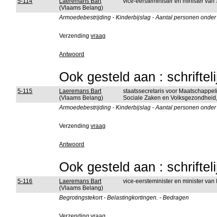
5-114
Laeremans Bart
vice-eersteminister en minister va
(Vlaams Belang)
Armoedebestrijding - Kinderbijslag - Aantal personen ond
Verzending
vraag
Antwoord
Ook gesteld aan : schriftel
5-115
Laeremans Bart
staatssecretaris voor Maatschappel
(Vlaams Belang)
Sociale Zaken en Volksgezondheid, 
Armoedebestrijding - Kinderbijslag - Aantal personen ond
Verzending
vraag
Antwoord
Ook gesteld aan : schriftel
5-116
Laeremans Bart
vice-eersteminister en minister van
(Vlaams Belang)
Begrotingstekort - Belastingkortingen. - Bedragen
Verzending
vraag