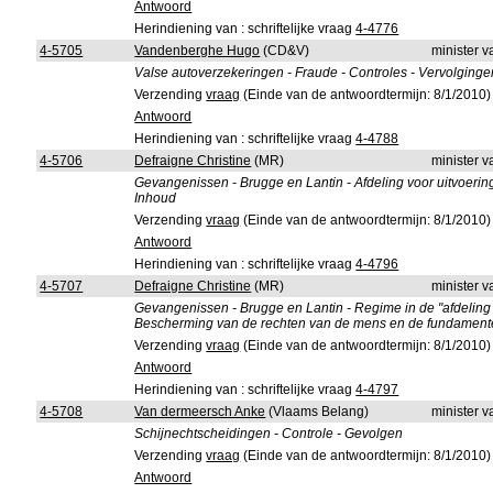
Antwoord
Herindiening van : schriftelijke vraag
4-4776
4-5705
Vandenberghe Hugo
(CD&V)
minister v
Valse autoverzekeringen - Fraude - Controles - Vervolginge
Verzending
vraag
(Einde van de antwoordtermijn: 8/1/2010)
Antwoord
Herindiening van : schriftelijke vraag
4-4788
4-5706
Defraigne Christine
(MR)
minister v
Gevangenissen - Brugge en Lantin - Afdeling voor uitvoering
Inhoud
Verzending
vraag
(Einde van de antwoordtermijn: 8/1/2010)
Antwoord
Herindiening van : schriftelijke vraag
4-4796
4-5707
Defraigne Christine
(MR)
minister v
Gevangenissen - Brugge en Lantin - Regime in de "afdeling
Bescherming van de rechten van de mens en de fundamente
Verzending
vraag
(Einde van de antwoordtermijn: 8/1/2010)
Antwoord
Herindiening van : schriftelijke vraag
4-4797
4-5708
Van dermeersch Anke
(Vlaams Belang)
minister v
Schijnechtscheidingen - Controle - Gevolgen
Verzending
vraag
(Einde van de antwoordtermijn: 8/1/2010)
Antwoord