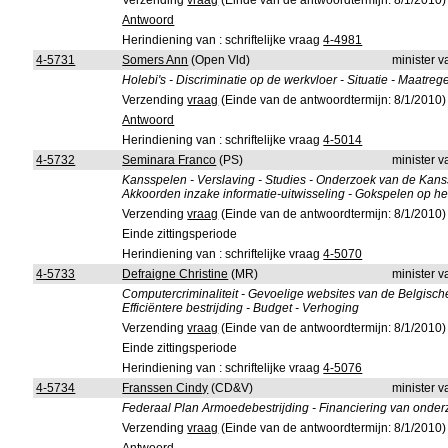
Verzending
vraag
(Einde van de antwoordtermijn: 8/1/2010)
Antwoord
Herindiening van : schriftelijke vraag
4-4981
4-5731
Somers Ann
(Open Vld)
minister v
Holebi's - Discriminatie op de werkvloer - Situatie - Maatreg
Verzending
vraag
(Einde van de antwoordtermijn: 8/1/2010)
Antwoord
Herindiening van : schriftelijke vraag
4-5014
4-5732
Seminara Franco
(PS)
minister v
Kansspelen - Verslaving - Studies - Onderzoek van de Kanss
Akkoorden inzake informatie-uitwisseling - Gokspelen op het 
Verzending
vraag
(Einde van de antwoordtermijn: 8/1/2010)
Einde zittingsperiode
Herindiening van : schriftelijke vraag
4-5070
4-5733
Defraigne Christine
(MR)
minister v
Computercriminaliteit - Gevoelige websites van de Belgisch
Efficiëntere bestrijding - Budget - Verhoging
Verzending
vraag
(Einde van de antwoordtermijn: 8/1/2010)
Einde zittingsperiode
Herindiening van : schriftelijke vraag
4-5076
4-5734
Franssen Cindy
(CD&V)
minister 
Federaal Plan Armoedebestrijding - Financiering van onder
Verzending
vraag
(Einde van de antwoordtermijn: 8/1/2010)