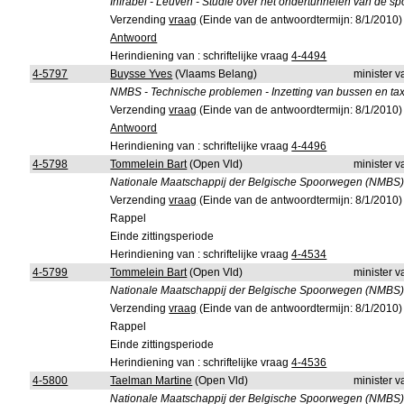
Infrabel - Leuven - Studie over het ondertunnelen van de 
Verzending
vraag
(Einde van de antwoordtermijn: 8/1/2010)
Antwoord
Herindiening van : schriftelijke vraag
4-4494
4-5797
Buysse Yves
(Vlaams Belang)
minister 
NMBS - Technische problemen - Inzetting van bussen en taxi
Verzending
vraag
(Einde van de antwoordtermijn: 8/1/2010)
Antwoord
Herindiening van : schriftelijke vraag
4-4496
4-5798
Tommelein Bart
(Open Vld)
minister 
Nationale Maatschappij der Belgische Spoorwegen (NMBS) -
Verzending
vraag
(Einde van de antwoordtermijn: 8/1/2010)
Rappel
Einde zittingsperiode
Herindiening van : schriftelijke vraag
4-4534
4-5799
Tommelein Bart
(Open Vld)
minister 
Nationale Maatschappij der Belgische Spoorwegen (NMBS) - 
Verzending
vraag
(Einde van de antwoordtermijn: 8/1/2010)
Rappel
Einde zittingsperiode
Herindiening van : schriftelijke vraag
4-4536
4-5800
Taelman Martine
(Open Vld)
minister 
Nationale Maatschappij der Belgische Spoorwegen (NMBS) - 