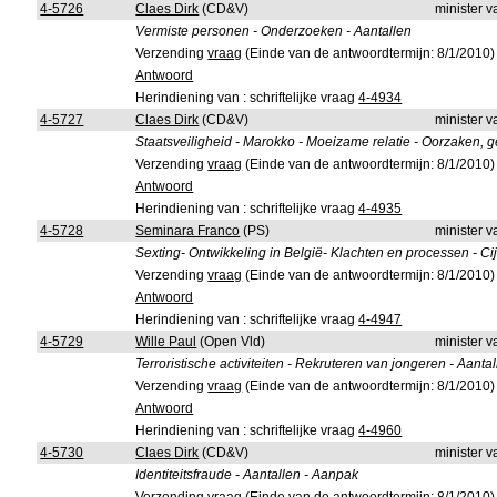
4-5726
Claes Dirk
(CD&V)
minister v
Vermiste personen - Onderzoeken - Aantallen
Verzending
vraag
(Einde van de antwoordtermijn: 8/1/2010)
Antwoord
Herindiening van : schriftelijke vraag
4-4934
4-5727
Claes Dirk
(CD&V)
minister v
Staatsveiligheid - Marokko - Moeizame relatie - Oorzaken,
Verzending
vraag
(Einde van de antwoordtermijn: 8/1/2010)
Antwoord
Herindiening van : schriftelijke vraag
4-4935
4-5728
Seminara Franco
(PS)
minister v
Sexting- Ontwikkeling in België- Klachten en processen - Ci
Verzending
vraag
(Einde van de antwoordtermijn: 8/1/2010)
Antwoord
Herindiening van : schriftelijke vraag
4-4947
4-5729
Wille Paul
(Open Vld)
minister v
Terroristische activiteiten - Rekruteren van jongeren - Aanta
Verzending
vraag
(Einde van de antwoordtermijn: 8/1/2010)
Antwoord
Herindiening van : schriftelijke vraag
4-4960
4-5730
Claes Dirk
(CD&V)
minister v
Identiteitsfraude - Aantallen - Aanpak