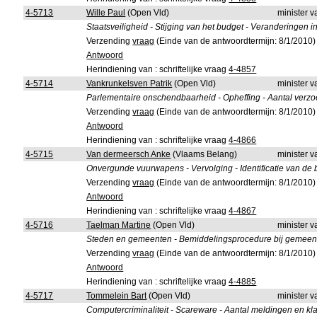
4-5713
Wille Paul
(Open Vld)
minister v
Staatsveiligheid - Stijging van het budget - Veranderingen 
Verzending
vraag
(Einde van de antwoordtermijn: 8/1/2010)
Antwoord
Herindiening van : schriftelijke vraag
4-4857
4-5714
Vankrunkelsven Patrik
(Open Vld)
minister v
Parlementaire onschendbaarheid - Opheffing - Aantal verz
Verzending
vraag
(Einde van de antwoordtermijn: 8/1/2010)
Antwoord
Herindiening van : schriftelijke vraag
4-4866
4-5715
Van dermeersch Anke
(Vlaams Belang)
minister v
Onvergunde vuurwapens - Vervolging - Identificatie van de b
Verzending
vraag
(Einde van de antwoordtermijn: 8/1/2010)
Antwoord
Herindiening van : schriftelijke vraag
4-4867
4-5716
Taelman Martine
(Open Vld)
minister v
Steden en gemeenten - Bemiddelingsprocedure bij gemeenteli
Verzending
vraag
(Einde van de antwoordtermijn: 8/1/2010)
Antwoord
Herindiening van : schriftelijke vraag
4-4885
4-5717
Tommelein Bart
(Open Vld)
minister v
Computercriminaliteit - Scareware - Aantal meldingen en kla