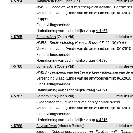
4-5784
Tommelein Bart
(Open Vld)
minister 
NMBS - Gedaalde kost van energie en deflatie - Goedkoper t
Verzending
vraag
(Einde van de antwoordtermijn: 8/1/2010)
Rappel
Einde zittingsperiode
Herindiening van : schriftelijke vraag
4-4167
4-5785
Somers Ann
(Open Vld)
minister 
NMBS - Snelverbinding Hasselt-Brussel Zuid - Stiptheid
Verzending
vraag
(Einde van de antwoordtermijn: 8/1/2010)
Einde zittingsperiode
Herindiening van : schriftelijke vraag
4-4189
4-5786
Somers Ann
(Open Vld)
minister 
NMBS - Verstoring van het treinverkeer - Informatie van de r
Verzending
vraag
(Einde van de antwoordtermijn: 8/1/2010)
Einde zittingsperiode
Herindiening van : schriftelijke vraag
4-4191
4-5787
Somers Ann
(Open Vld)
minister 
Alleenstaanden - Invoering van een specifiek beleid
Verzending
vraag
(Einde van de antwoordtermijn: 8/1/2010)
Einde zittingsperiode
Herindiening van : schriftelijke vraag
4-4216
4-5788
Buysse Yves
(Vlaams Belang)
minister 
Internet - Gebruik door ambtenaren - Privé-gebruik - Regle