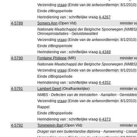
Verzending
vraag
(Einde van de antwoordtermijn: 8/1/2010)
Einde zittingsperiode
Herindiening van : schriftelijke vraag
4-4267
4-5789
Somers Ann
(Open Vld)
minister 
Nationale Maatschappij der Belgische Spoorwegen (NMBS) - 
Omroepinstallaties - Geluidskwaliteit
Verzending
vraag
(Einde van de antwoordtermijn: 8/1/2010)
Einde zittingsperiode
Herindiening van : schriftelijke vraag
4-4349
4-5790
Fontaine Philippe
(MR)
minister 
Nationale Maatschappij der Belgische Spoorwegen (NMBS) -
Verzending
vraag
(Einde van de antwoordtermijn: 8/1/2010)
Einde zittingsperiode
Herindiening van : schriftelijke vraag
4-4352
4-5791
Lambert Geert
(Onafhankelijke)
minister 
NMBS - Defecten van de treinstellen - Aantallen - Gemiddeld
Verzending
vraag
(Einde van de antwoordtermijn: 8/1/2010)
Rappel
Einde zittingsperiode
Herindiening van : schriftelijke vraag
4-4373
4-5792
Tommelein Bart
(Open Vld)
minister 
Drager van een buitenlandse diploma - Aanwerving - Lissa