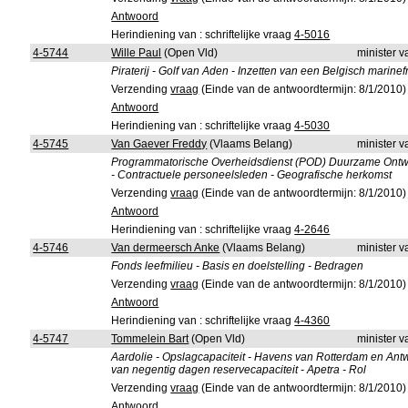
Antwoord
Herindiening van : schriftelijke vraag
4-5016
4-5744
Wille Paul
(Open Vld)
minister 
Piraterij - Golf van Aden - Inzetten van een Belgisch marinefr
Verzending
vraag
(Einde van de antwoordtermijn: 8/1/2010)
Antwoord
Herindiening van : schriftelijke vraag
4-5030
4-5745
Van Gaever Freddy
(Vlaams Belang)
minister 
Programmatorische Overheidsdienst (POD) Duurzame Ontw
- Contractuele personeelsleden - Geografische herkomst
Verzending
vraag
(Einde van de antwoordtermijn: 8/1/2010)
Antwoord
Herindiening van : schriftelijke vraag
4-2646
4-5746
Van dermeersch Anke
(Vlaams Belang)
minister 
Fonds leefmilieu - Basis en doelstelling - Bedragen
Verzending
vraag
(Einde van de antwoordtermijn: 8/1/2010)
Antwoord
Herindiening van : schriftelijke vraag
4-4360
4-5747
Tommelein Bart
(Open Vld)
minister 
Aardolie - Opslagcapaciteit - Havens van Rotterdam en Antw
van negentig dagen reservecapaciteit - Apetra - Rol
Verzending
vraag
(Einde van de antwoordtermijn: 8/1/2010)
Antwoord