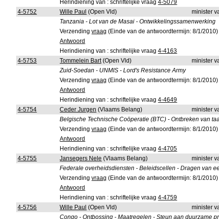
Herindiening van : schriftelijke vraag
4-5079
4-5752
Wille Paul
(Open Vld)
minister 
Tanzania - Lot van de Masai - Ontwikkelingssamenwerking
Verzending
vraag
(Einde van de antwoordtermijn: 8/1/2010)
Antwoord
Herindiening van : schriftelijke vraag
4-4163
4-5753
Tommelein Bart
(Open Vld)
minister 
Zuid-Soedan - UNMIS - Lord's Resistance Army
Verzending
vraag
(Einde van de antwoordtermijn: 8/1/2010)
Antwoord
Herindiening van : schriftelijke vraag
4-4649
4-5754
Ceder Jurgen
(Vlaams Belang)
minister 
Belgische Technische Coöperatie (BTC) - Ontbreken van ta
Verzending
vraag
(Einde van de antwoordtermijn: 8/1/2010)
Antwoord
Herindiening van : schriftelijke vraag
4-4705
4-5755
Jansegers Nele
(Vlaams Belang)
minister 
Federale overheidsdiensten - Beleidscellen - Dragen van 
Verzending
vraag
(Einde van de antwoordtermijn: 8/1/2010)
Antwoord
Herindiening van : schriftelijke vraag
4-4759
4-5756
Wille Paul
(Open Vld)
minister 
Congo - Ontbossing - Maatregelen - Steun aan duurzame pr