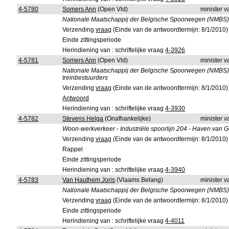
4-5780
Somers Ann
(Open Vld)
minister 
Nationale Maatschappij der Belgische Spoorwegen (NMBS) -
Verzending
vraag
(Einde van de antwoordtermijn: 8/1/2010)
Einde zittingsperiode
Herindiening van : schriftelijke vraag
4-3926
4-5781
Somers Ann
(Open Vld)
minister 
Nationale Maatschappij der Belgische Spoorwegen (NMBS) -
treinbestuurders
Verzending
vraag
(Einde van de antwoordtermijn: 8/1/2010)
Antwoord
Herindiening van : schriftelijke vraag
4-3930
4-5782
Stevens Helga
(Onafhankelijke)
minister 
Woon-werkverkeer - Industriële spoorlijn 204 - Haven van Ge
Verzending
vraag
(Einde van de antwoordtermijn: 8/1/2010)
Rappel
Einde zittingsperiode
Herindiening van : schriftelijke vraag
4-3940
4-5783
Van Hauthem Joris
(Vlaams Belang)
minister 
Nationale Maatschappij der Belgische Spoorwegen (NMBS) -
Verzending
vraag
(Einde van de antwoordtermijn: 8/1/2010)
Einde zittingsperiode
Herindiening van : schriftelijke vraag
4-4011