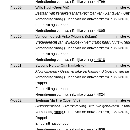
Herindiening van : schriftelijke vraag
4-4799
4-5709
Wille Paul
(Open Vld)
minister v
Bestaan van verdoken sharia-rechtbanken - Aantallen - Ont
Verzending
vraag
(Einde van de antwoordtermijn: 8/1/2010)
Einde zittingsperiode
Herindiening van : schriftelijke vraag
4-4805
4-5710
Van dermeersch Anke
(Vlaams Belang)
minister v
Vredegerecht van Willebroek - Verhuizing naar Puurs - Red
Verzending
vraag
(Einde van de antwoordtermijn: 8/1/2010)
Einde zittingsperiode
Herindiening van : schriftelijke vraag
4-4818
4-5711
Stevens Helga
(Onafhankelijke)
minister v
Alcoholbeleid - Gezamenlijke verklaring - Uitvoering van d
Verzending
vraag
(Einde van de antwoordtermijn: 8/1/2010)
Rappel
Einde zittingsperiode
Herindiening van : schriftelijke vraag
4-4824
4-5712
Taelman Martine
(Open Vld)
minister v
Gevangenissen - Overbevolking - Nieuwe gebouwen - Stan
Verzending
vraag
(Einde van de antwoordtermijn: 8/1/2010)
Rappel
Einde zittingsperiode
Herindiening van : schriftelijke vraag
4-4838