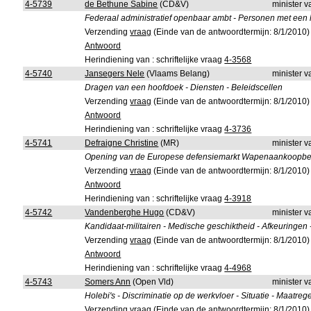
4-5739
de Bethune Sabine
(CD&V)
minister 
Federaal administratief openbaar ambt - Personen met een 
Verzending
vraag
(Einde van de antwoordtermijn: 8/1/2010)
Antwoord
Herindiening van : schriftelijke vraag
4-3568
4-5740
Jansegers Nele
(Vlaams Belang)
minister 
Dragen van een hoofdoek - Diensten - Beleidscellen
Verzending
vraag
(Einde van de antwoordtermijn: 8/1/2010)
Antwoord
Herindiening van : schriftelijke vraag
4-3736
4-5741
Defraigne Christine
(MR)
minister 
Opening van de Europese defensiemarkt Wapenaankoopbel
Verzending
vraag
(Einde van de antwoordtermijn: 8/1/2010)
Antwoord
Herindiening van : schriftelijke vraag
4-3918
4-5742
Vandenberghe Hugo
(CD&V)
minister 
Kandidaat-militairen - Medische geschiktheid - Afkeuringen
Verzending
vraag
(Einde van de antwoordtermijn: 8/1/2010)
Antwoord
Herindiening van : schriftelijke vraag
4-4968
4-5743
Somers Ann
(Open Vld)
minister 
Holebi's - Discriminatie op de werkvloer - Situatie - Maatreg
Verzending
vraag
(Einde van de antwoordtermijn: 8/1/2010)