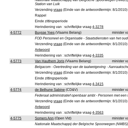
Nationale Maatschappij van Belgische Spoorwegen (NMBS) - I
Station van Luik
Verzending
vraag
(Einde van de antwoordtermijn: 8/1/2010)
Rappel
Einde zittingsperiode
Herindiening van : schriftelijke vraag
4-3278
4-5772
Buysse Yves
(Vlaams Belang)
minister 
FOD Personeel en Organisatie - Staatsdiensten van het oud
Verzending
vraag
(Einde van de antwoordtermijn: 8/1/2010)
Antwoord
Herindiening van : schriftelijke vraag
4-3335
4-5773
Van Hauthem Joris
(Vlaams Belang)
minister 
Belgacom - Overtreding van de taalwetgeving - Aanraaksc
Verzending
vraag
(Einde van de antwoordtermijn: 8/1/2010)
Einde zittingsperiode
Herindiening van : schriftelijke vraag
4-3415
4-5774
de Bethune Sabine
(CD&V)
minister 
Federaal administratief openbaar ambt - Personen met een 
Verzending
vraag
(Einde van de antwoordtermijn: 8/1/2010)
Antwoord
Herindiening van : schriftelijke vraag
4-3563
4-5775
Somers Ann
(Open Vld)
minister 
Nationale Maatschappij der Belgische Spoorwegen (NMBS) 