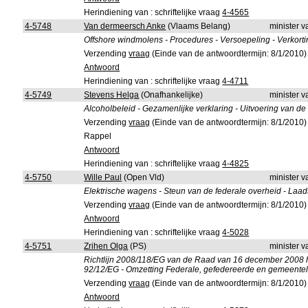
Herindiening van : schriftelijke vraag
4-4565
4-5748
Van dermeersch Anke
(Vlaams Belang)
minister 
Offshore windmolens - Procedures - Versoepeling - Verkorti
Verzending
vraag
(Einde van de antwoordtermijn: 8/1/2010)
Antwoord
Herindiening van : schriftelijke vraag
4-4711
4-5749
Stevens Helga
(Onafhankelijke)
minister 
Alcoholbeleid - Gezamenlijke verklaring - Uitvoering van d
Verzending
vraag
(Einde van de antwoordtermijn: 8/1/2010)
Rappel
Antwoord
Herindiening van : schriftelijke vraag
4-4825
4-5750
Wille Paul
(Open Vld)
minister 
Elektrische wagens - Steun van de federale overheid - Laa
Verzending
vraag
(Einde van de antwoordtermijn: 8/1/2010)
Antwoord
Herindiening van : schriftelijke vraag
4-5028
4-5751
Zrihen Olga
(PS)
minister 
Richtlijn 2008/118/EG van de Raad van 16 december 2008 h
92/12/EG - Omzetting Federale, gefedereerde en gemeentel
Verzending
vraag
(Einde van de antwoordtermijn: 8/1/2010)
Antwoord