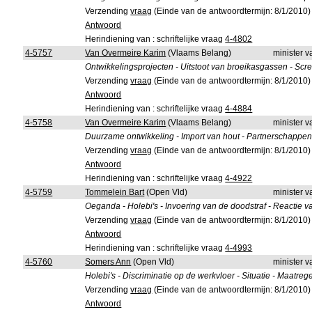
Verzending
vraag
(Einde van de antwoordtermijn: 8/1/2010)
Antwoord
Herindiening van : schriftelijke vraag
4-4802
4-5757
Van Overmeire Karim
(Vlaams Belang)
minister 
Ontwikkelingsprojecten - Uitstoot van broeikasgassen - Scre
Verzending
vraag
(Einde van de antwoordtermijn: 8/1/2010)
Antwoord
Herindiening van : schriftelijke vraag
4-4884
4-5758
Van Overmeire Karim
(Vlaams Belang)
minister 
Duurzame ontwikkeling - Import van hout - Partnerschappen
Verzending
vraag
(Einde van de antwoordtermijn: 8/1/2010)
Antwoord
Herindiening van : schriftelijke vraag
4-4922
4-5759
Tommelein Bart
(Open Vld)
minister 
Oeganda - Holebi's - Invoering van de doodstraf - Reactie v
Verzending
vraag
(Einde van de antwoordtermijn: 8/1/2010)
Antwoord
Herindiening van : schriftelijke vraag
4-4993
4-5760
Somers Ann
(Open Vld)
minister 
Holebi's - Discriminatie op de werkvloer - Situatie - Maatreg
Verzending
vraag
(Einde van de antwoordtermijn: 8/1/2010)
Antwoord