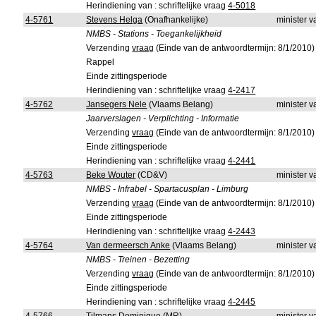
Herindiening van : schriftelijke vraag
4-5018
4-5761
Stevens Helga
(Onafhankelijke)
minister 
NMBS - Stations - Toegankelijkheid
Verzending
vraag
(Einde van de antwoordtermijn: 8/1/2010)
Rappel
Einde zittingsperiode
Herindiening van : schriftelijke vraag
4-2417
4-5762
Jansegers Nele
(Vlaams Belang)
minister 
Jaarverslagen - Verplichting - Informatie
Verzending
vraag
(Einde van de antwoordtermijn: 8/1/2010)
Einde zittingsperiode
Herindiening van : schriftelijke vraag
4-2441
4-5763
Beke Wouter
(CD&V)
minister 
NMBS - Infrabel - Spartacusplan - Limburg
Verzending
vraag
(Einde van de antwoordtermijn: 8/1/2010)
Einde zittingsperiode
Herindiening van : schriftelijke vraag
4-2443
4-5764
Van dermeersch Anke
(Vlaams Belang)
minister 
NMBS - Treinen - Bezetting
Verzending
vraag
(Einde van de antwoordtermijn: 8/1/2010)
Einde zittingsperiode
Herindiening van : schriftelijke vraag
4-2445