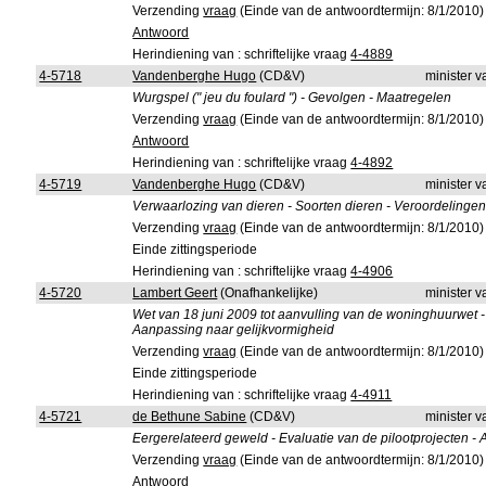
Verzending
vraag
(Einde van de antwoordtermijn: 8/1/2010)
Antwoord
Herindiening van : schriftelijke vraag
4-4889
4-5718
Vandenberghe Hugo
(CD&V)
minister v
Wurgspel (" jeu du foulard ") - Gevolgen - Maatregelen
Verzending
vraag
(Einde van de antwoordtermijn: 8/1/2010)
Antwoord
Herindiening van : schriftelijke vraag
4-4892
4-5719
Vandenberghe Hugo
(CD&V)
minister v
Verwaarlozing van dieren - Soorten dieren - Veroordelinge
Verzending
vraag
(Einde van de antwoordtermijn: 8/1/2010)
Einde zittingsperiode
Herindiening van : schriftelijke vraag
4-4906
4-5720
Lambert Geert
(Onafhankelijke)
minister v
Wet van 18 juni 2009 tot aanvulling van de woninghuurwet - V
Aanpassing naar gelijkvormigheid
Verzending
vraag
(Einde van de antwoordtermijn: 8/1/2010)
Einde zittingsperiode
Herindiening van : schriftelijke vraag
4-4911
4-5721
de Bethune Sabine
(CD&V)
minister v
Eergerelateerd geweld - Evaluatie van de pilootprojecten 
Verzending
vraag
(Einde van de antwoordtermijn: 8/1/2010)
Antwoord