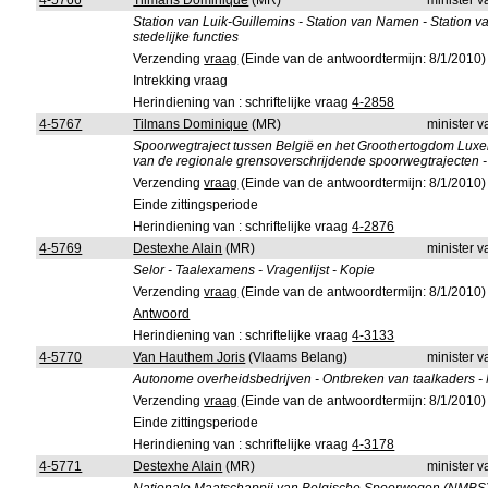
4-5766
Tilmans Dominique
(MR)
minister 
Station van Luik-Guillemins - Station van Namen - Station 
stedelijke functies
Verzending
vraag
(Einde van de antwoordtermijn: 8/1/2010)
Intrekking vraag
Herindiening van : schriftelijke vraag
4-2858
4-5767
Tilmans Dominique
(MR)
minister 
Spoorwegtraject tussen België en het Groothertogdom Luxem
van de regionale grensoverschrijdende spoorwegtrajecten - 
Verzending
vraag
(Einde van de antwoordtermijn: 8/1/2010)
Einde zittingsperiode
Herindiening van : schriftelijke vraag
4-2876
4-5769
Destexhe Alain
(MR)
minister 
Selor - Taalexamens - Vragenlijst - Kopie
Verzending
vraag
(Einde van de antwoordtermijn: 8/1/2010)
Antwoord
Herindiening van : schriftelijke vraag
4-3133
4-5770
Van Hauthem Joris
(Vlaams Belang)
minister 
Autonome overheidsbedrijven - Ontbreken van taalkaders -
Verzending
vraag
(Einde van de antwoordtermijn: 8/1/2010)
Einde zittingsperiode
Herindiening van : schriftelijke vraag
4-3178
4-5771
Destexhe Alain
(MR)
minister 