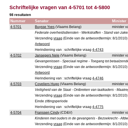
Schriftelijke vragen van 4-5701 tot 4-5800
98 resultaten
Nummer
Senator
Minister
4-5701
Buysse Yves
(Vlaams Belang)
minister v
Federale overheidsdiensten - Werkstraffen - Stand van zak
Verzending
vraag
(Einde van de antwoordtermijn: 8/1/2010)
Antwoord
Herindiening van : schriftelijke vraag
4-4743
4-5702
Jansegers Nele
(Vlaams Belang)
minister v
Gevangenissen - Speciaal regime - Toegang tot betaalzende
Verzending
vraag
(Einde van de antwoordtermijn: 8/1/2010)
Antwoord
Herindiening van : schriftelijke vraag
4-4746
4-5703
Coveliers Hugo
(Vlaams Belang)
minister v
Veiligheid van de Staat - Ontbreken van taalkaders - Maatr
Verzending
vraag
(Einde van de antwoordtermijn: 8/1/2010)
Einde zittingsperiode
Herindiening van : schriftelijke vraag
4-4775
4-5704
Franssen Cindy
(CD&V)
minister v
Kinderen met ouders in de gevangenis - Bezoekrecht - Afd
Verzending
vraag
(Einde van de antwoordtermijn: 8/1/2010)