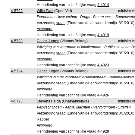
Herindiening van : schriftelijke vraag
4-4914
4-5722
Wille Paul
(Open Vld)
minister v
Evenement I love techno - Drugs - Betere tests - Samenwerk
Verzending
vraag
(Einde van de antwoordtermijn: 8/1/2010)
Antwoord
Herindiening van : schriftelijke vraag
4-4919
4-5723
Ceder Jurgen
(Vlaams Belang)
minister v
Wijziging van voornaam of familienaam - Publicatie in het B
Verzending
vraag
(Einde van de antwoordtermijn: 8/1/2010)
Antwoord
Herindiening van : schriftelijke vraag
4-4923
4-5724
Ceder Jurgen
(Vlaams Belang)
minister v
Wijziging van de voornaam of familienaam - Nationaliteitsvere
Verzending
vraag
(Einde van de antwoordtermijn: 8/1/2010)
Antwoord
Herindiening van : schriftelijke vraag
4-4926
4-5725
Stevens Helga
(Onafhankelijke)
minister v
Verkrachtingen - Aantal klachten - Vervolgingen - Straffen
Verzending
vraag
(Einde van de antwoordtermijn: 8/1/2010)
Rappel
Antwoord
Herindiening van : schriftelijke vraag
4-4928