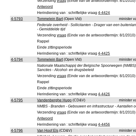
Verzending
vraag
(Einde van de antwoordtermijn: 8/1/2010)
Antwoord
Herindiening van : schriftelijke vraag
4-4424
4-5793
Tommelein Bart
(Open Vld)
minister 
Federale overheid - Sollicitanten - Drager van een buitenla
- Gemiddelde tijd
Verzending
vraag
(Einde van de antwoordtermijn: 8/1/2010)
Rappel
Einde zittingsperiode
Herindiening van : schriftelijke vraag
4-4425
4-5794
Tommelein Bart
(Open Vld)
minister 
Nationale Maatschappij der Belgische Spoorwegen (NMBS) - 
Sancties - Alcohol- en drugsbeleid
Verzending
vraag
(Einde van de antwoordtermijn: 8/1/2010)
Rappel
Einde zittingsperiode
Herindiening van : schriftelijke vraag
4-4426
4-5795
Vandenberghe Hugo
(CD&V)
minister 
NMBS - Branden - Gebouwen en infrastructuur - Aantallen 
Verzending
vraag
(Einde van de antwoordtermijn: 8/1/2010)
Antwoord
Herindiening van : schriftelijke vraag
4-4456
4-5796
Van Hoof Els
(CD&V)
minister 