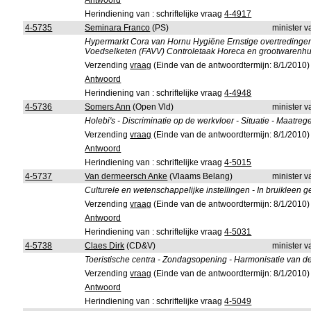
Antwoord
Herindiening van : schriftelijke vraag
4-4917
4-5735
Seminara Franco
(PS)
minister 
Hypermarkt Cora van Hornu Hygiëne Ernstige overtredinge
Voedselketen (FAVV) Controletaak Horeca en grootwarenhu
Verzending
vraag
(Einde van de antwoordtermijn: 8/1/2010)
Antwoord
Herindiening van : schriftelijke vraag
4-4948
4-5736
Somers Ann
(Open Vld)
minister 
Holebi's - Discriminatie op de werkvloer - Situatie - Maatreg
Verzending
vraag
(Einde van de antwoordtermijn: 8/1/2010)
Antwoord
Herindiening van : schriftelijke vraag
4-5015
4-5737
Van dermeersch Anke
(Vlaams Belang)
minister 
Culturele en wetenschappelijke instellingen - In bruikleen
Verzending
vraag
(Einde van de antwoordtermijn: 8/1/2010)
Antwoord
Herindiening van : schriftelijke vraag
4-5031
4-5738
Claes Dirk
(CD&V)
minister 
Toeristische centra - Zondagsopening - Harmonisatie van de
Verzending
vraag
(Einde van de antwoordtermijn: 8/1/2010)
Antwoord
Herindiening van : schriftelijke vraag
4-5049