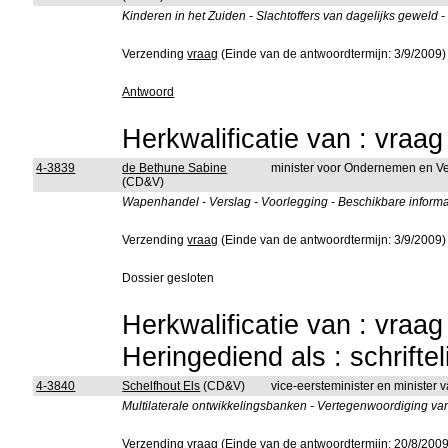
Kinderen in het Zuiden - Slachtoffers van dagelijks geweld 
Verzending
vraag
(Einde van de antwoordtermijn: 3/9/2009)
Antwoord
Herkwalificatie van : vraa
4-3839
de Bethune Sabine
minister voor Ondernemen en V
(CD&V)
Wapenhandel - Verslag - Voorlegging - Beschikbare informa
Verzending
vraag
(Einde van de antwoordtermijn: 3/9/2009)
Dossier gesloten
Herkwalificatie van : vraa
Heringediend als : schrifte
4-3840
Schelfhout Els
(CD&V)
vice-eersteminister en minister 
Multilaterale ontwikkelingsbanken - Vertegenwoordiging va
Verzending
vraag
(Einde van de antwoordtermijn: 20/8/2009