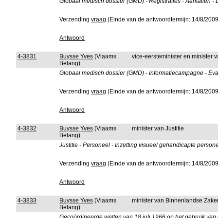
Globaal medisch dossier (GMD) - Registraties - Aantallen - 
Verzending
vraag
(Einde van de antwoordtermijn: 14/8/2009
Antwoord
4-3831
Buysse Yves
(Vlaams
vice-eersteminister en minister
Belang)
Globaal medisch dossier (GMD) - Informatiecampagne - Eva
Verzending
vraag
(Einde van de antwoordtermijn: 14/8/2009
Antwoord
4-3832
Buysse Yves
(Vlaams
minister van Justitie
Belang)
Justitie - Personeel - Inzetting visueel gehandicapte person
Verzending
vraag
(Einde van de antwoordtermijn: 14/8/2009
Antwoord
4-3833
Buysse Yves
(Vlaams
minister van Binnenlandse Zake
Belang)
Gecoördineerde wetten van 18 juli 1966 op het gebruik van d