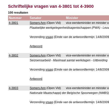
Schriftelijke vragen van 4-3801 tot 4-3900
100 resultaten
Nummer
Senator
Minister
4-3801
Somers Ann
(Open Vld)
vice-eersteminister en minister
Plaatselijke werkgelegenheidsagentschappen (PWA) - Leuv
Verzending
vraag
(Einde van de antwoordtermijn: 14/8/2009
Antwoord
4-3802
Somers Ann
(Open Vld)
vice-eersteminister en minister
Seizoensarbeid - Maximaal aantal werkdagen - Uitbreiding
Verzending
vraag
(Einde van de antwoordtermijn: 14/8/2009
Antwoord
4-3803
Somers Ann
(Open Vld)
vice-eersteminister en minister
Nationale Maatschappij der Belgische Spoorwegen (NMBS) - 
Verzending
vraag
(Einde van de antwoordtermijn: 14/8/2009