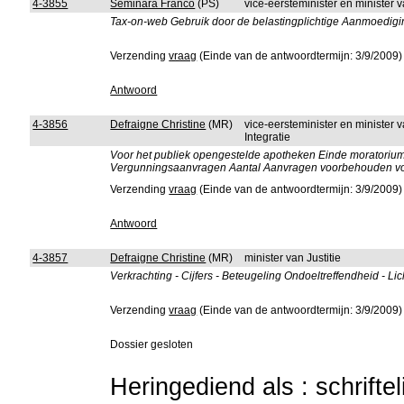
4-3855
Seminara Franco
(PS)
vice-eersteminister en minister 
Tax-on-web Gebruik door de belastingplichtige Aanmoediging
Verzending
vraag
(Einde van de antwoordtermijn: 3/9/2009)
Antwoord
4-3856
Defraigne Christine
(MR)
vice-eersteminister en minister
Integratie
Voor het publiek opengestelde apotheken Einde moratorium
Vergunningsaanvragen Aantal Aanvragen voorbehouden voo
Verzending
vraag
(Einde van de antwoordtermijn: 3/9/2009)
Antwoord
4-3857
Defraigne Christine
(MR)
minister van Justitie
Verkrachting - Cijfers - Beteugeling Ondoeltreffendheid - Lic
Verzending
vraag
(Einde van de antwoordtermijn: 3/9/2009)
Dossier gesloten
Heringediend als : schrifte