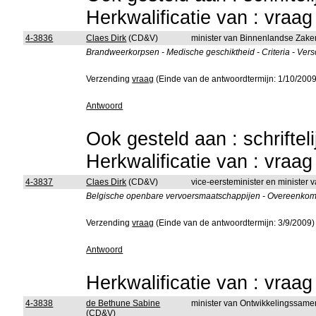
Herkwalificatie van : vraa
4-3836
Claes Dirk
(CD&V)
minister van Binnenlandse Zake
Brandweerkorpsen - Medische geschiktheid - Criteria - Vers
Verzending
vraag
(Einde van de antwoordtermijn: 1/10/2009
Antwoord
Ook gesteld aan : schriftel
Herkwalificatie van : vraa
4-3837
Claes Dirk
(CD&V)
vice-eersteminister en minister
Belgische openbare vervoersmaatschappijen - Overeenkomst
Verzending
vraag
(Einde van de antwoordtermijn: 3/9/2009)
Antwoord
Herkwalificatie van : vraa
4-3838
de Bethune Sabine
minister van Ontwikkelingssam
(CD&V)