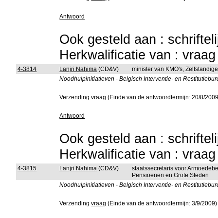
Antwoord
Ook gesteld aan : schriftel
Herkwalificatie van : vraa
4-3814
Lanjri Nahima
(CD&V)
minister van KMO's, Zelfstandi
Noodhulpinitiatieven - Belgisch Interventie- en Restitutiebu
Verzending
vraag
(Einde van de antwoordtermijn: 20/8/2009
Antwoord
Ook gesteld aan : schriftel
Herkwalificatie van : vraa
4-3815
Lanjri Nahima
(CD&V)
staatssecretaris voor Armoedebe
Pensioenen en Grote Steden
Noodhulpinitiatieven - Belgisch Interventie- en Restitutiebu
Verzending
vraag
(Einde van de antwoordtermijn: 3/9/2009)