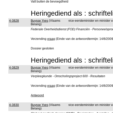
Valt buiten de bevoegdheid
Heringediend als : schrifte
4-3828
Buysse Yves
(Vlaams
vice-eersteminister en minister 
Belang)
Federale Overheidsdienst (FOD) Financiën - Personeelspr
Verzending
vraag
(Einde van de antwoordtermijn: 14/8/2009
Dossier gesloten
Heringediend als : schrifte
4-3829
Buysse Yves
(Vlaams
vice-eersteminister en minister
Belang)
Verpleegkunde - Omscholingsproject 600 - Resultaten
Verzending
vraag
(Einde van de antwoordtermijn: 14/8/2009
Antwoord
4-3830
Buysse Yves
(Vlaams
vice-eersteminister en minister
Belang)