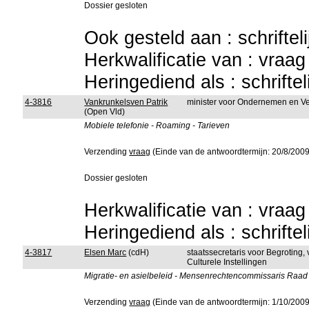
Dossier gesloten
Ook gesteld aan : schriftel
Herkwalificatie van : vraa
Heringediend als : schrifte
4-3816
Vankrunkelsven Patrik
minister voor Ondernemen en V
(Open Vld)
Mobiele telefonie - Roaming - Tarieven
Verzending
vraag
(Einde van de antwoordtermijn: 20/8/2009
Dossier gesloten
Herkwalificatie van : vraa
Heringediend als : schrifte
4-3817
Elsen Marc
(cdH)
staatssecretaris voor Begroting,
Culturele Instellingen
Migratie- en asielbeleid - Mensenrechtencommissaris Raad 
Verzending
vraag
(Einde van de antwoordtermijn: 1/10/2009