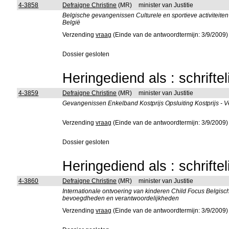
4-3858
Defraigne Christine
(MR)
minister van Justitie
Belgische gevangenissen Culturele en sportieve activiteiten
België
Verzending
vraag
(Einde van de antwoordtermijn: 3/9/2009)
Dossier gesloten
Heringediend als : schrifte
4-3859
Defraigne Christine
(MR)
minister van Justitie
Gevangenissen Enkelband Kostprijs Opsluiting Kostprijs - V
Verzending
vraag
(Einde van de antwoordtermijn: 3/9/2009)
Dossier gesloten
Heringediend als : schrifte
4-3860
Defraigne Christine
(MR)
minister van Justitie
Internationale ontvoering van kinderen Child Focus Belgisch
bevoegdheden en verantwoordelijkheden
Verzending
vraag
(Einde van de antwoordtermijn: 3/9/2009)