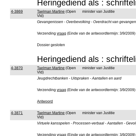
Heringediend als : schrifte
4-3869
Taelman Martine
(Open
minister van Justitie
Vld)
Gevangenissen - Overbevolking - Overdracht van gevangene
Verzending
vraag
(Einde van de antwoordtermijn: 3/9/2009)
Dossier gesloten
Heringediend als : schrifte
4-3870
Taelman Martine
(Open
minister van Justitie
Vld)
Jeugdrechtbanken - Uitspraken - Aantallen en aard
Verzending
vraag
(Einde van de antwoordtermijn: 3/9/2009)
Antwoord
4-3871
Taelman Martine
(Open
minister van Justitie
Vld)
Virtuele kansspelen - Processen-verbaal - Aantallen - Gevo
Verzending
vraag
(Einde van de antwoordtermijn: 3/9/2009)