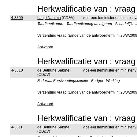
Herkwalificatie van : vraa
4-3809
Lanjri Nahima
(CD&V)
vice-eersteminister en minister
Tandheelkunde - Tandheelkundig amalgaam - Schadelijke i
Verzending
vraag
(Einde van de antwoordtermijn: 20/8/2009
Antwoord
Herkwalificatie van : vraa
4-3810
de Bethune Sabine
vice-eersteminister en minister
(CD&V)
Federaal Borstvoedingscomité - Budget - Werking
Verzending
vraag
(Einde van de antwoordtermijn: 20/8/2009
Antwoord
Herkwalificatie van : vraa
4-3811
de Bethune Sabine
vice-eersteminister en minister
(CD&V)