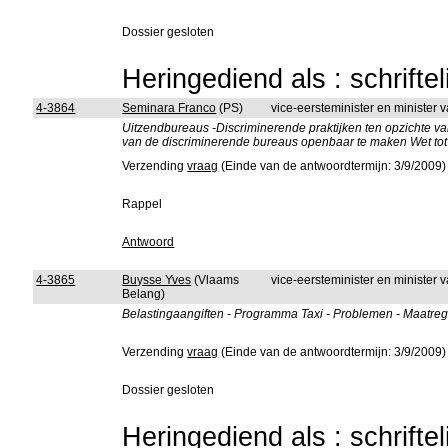
Dossier gesloten
Heringediend als : schrifte
4-3864
Seminara Franco
(PS)
vice-eersteminister en minister 
Uitzendbureaus -Discriminerende praktijken ten opzichte va
van de discriminerende bureaus openbaar te maken Wet tot 
Verzending
vraag
(Einde van de antwoordtermijn: 3/9/2009)
Rappel
Antwoord
4-3865
Buysse Yves
(Vlaams
vice-eersteminister en minister 
Belang)
Belastingaangiften - Programma Taxi - Problemen - Maatre
Verzending
vraag
(Einde van de antwoordtermijn: 3/9/2009)
Dossier gesloten
Heringediend als : schrifte