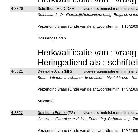
4-3820
Schelfhout Els
(CD&V)
vice-eersteminister en minister
Somaliland - Onafhankelijkheidsverzuchting -Belgisch stan
Verzending
vraag
(Einde van de antwoordtermijn: 1/10/2009
Dossier gesloten
Herkwalificatie van : vraa
Heringediend als : schrifte
4-3821
Destexhe Alain
(MR)
vice-eersteminister en minister
Behandelingen in schrijnende gevallen - Myelofibrose - Ter
Verzending
vraag
(Einde van de antwoordtermijn: 14/8/2009
Antwoord
4-3822
Seminara Franco
(PS)
vice-eersteminister en minister
Obesitas - Chronische ziekte - Erkenning -Behandeling - Zo
Verzending
vraag
(Einde van de antwoordtermijn: 14/8/2009