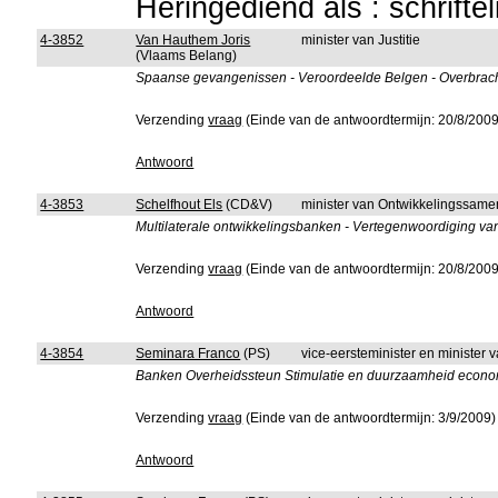
Heringediend als : schrifte
4-3852
Van Hauthem Joris
minister van Justitie
(Vlaams Belang)
Spaanse gevangenissen - Veroordeelde Belgen - Overbrach
Verzending
vraag
(Einde van de antwoordtermijn: 20/8/2009
Antwoord
4-3853
Schelfhout Els
(CD&V)
minister van Ontwikkelingssam
Multilaterale ontwikkelingsbanken - Vertegenwoordiging va
Verzending
vraag
(Einde van de antwoordtermijn: 20/8/2009
Antwoord
4-3854
Seminara Franco
(PS)
vice-eersteminister en minister 
Banken Overheidssteun Stimulatie en duurzaamheid econom
Verzending
vraag
(Einde van de antwoordtermijn: 3/9/2009)
Antwoord