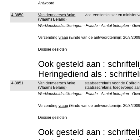
Antwoord
4-3850
Van dermeersch Anke
vice-eersteminister en minister 
(Vlaams Belang)
Werkloosheidsuitkeringen - Fraude - Aantal betrapten - Ge
Verzending
vraag
(Einde van de antwoordtermijn: 20/8/2009
Dossier gesloten
Ook gesteld aan : schriftel
Heringediend als : schrifte
4-3851
Van dermeersch Anke
staatssecretaris voor de Coördin
(Vlaams Belang)
staatssecretaris, toegevoegd aan
Werkloosheidsuitkeringen - Fraude - Aantal betrapten - Ge
Verzending
vraag
(Einde van de antwoordtermijn: 20/8/2009
Dossier gesloten
Ook gesteld aan : schriftel