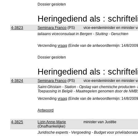
Dossier gesloten
Heringediend als : schrifte
4-3823
Seminara Franco
(PS)
vice-eersteminister en minister
taliaans viceconsulaat in Bergen - Sluiting - Geruchten
Verzending
vraag
(Einde van de antwoordtermijn: 14/8/2009
Dossier gesloten
Heringediend als : schrifte
4-3824
Seminara Franco
(PS)
vice-eersteminister en minister
Saint-Ghislain - Station - Opslag van chemische producten-
Toepassing in België - Maatregelen genomen door de NMB
Verzending
vraag
(Einde van de antwoordtermijn: 14/8/2009
Antwoord
4-3825
Lizin Anne-Marie
minister van Justitie
(Onafhankelijke)
Juridische experts - Vergoeding - Budget voor privélaborator