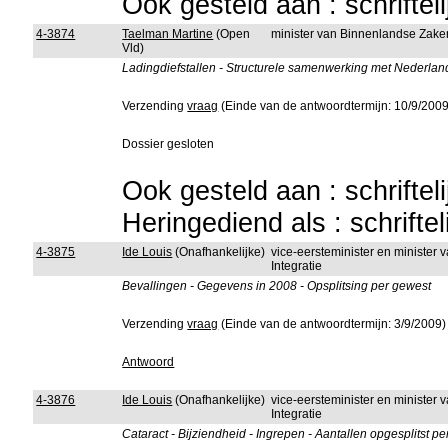
Ook gesteld aan : schriftel
4-3874
Taelman Martine
(Open
minister van Binnenlandse Zake
Vld)
Ladingdiefstallen - Structurele samenwerking met Nederland
Verzending
vraag
(Einde van de antwoordtermijn: 10/9/2009
Dossier gesloten
Ook gesteld aan : schriftel
Heringediend als : schrifte
4-3875
Ide Louis
(Onafhankelijke)
vice-eersteminister en minister
Integratie
Bevallingen - Gegevens in 2008 - Opsplitsing per gewest
Verzending
vraag
(Einde van de antwoordtermijn: 3/9/2009)
Antwoord
4-3876
Ide Louis
(Onafhankelijke)
vice-eersteminister en minister
Integratie
Cataract - Bijziendheid - Ingrepen - Aantallen opgesplitst 