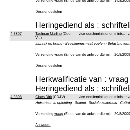
Verzending
vraag
(Einde van de antwoordtermijn: 14/8/2009
Dossier gesloten
Heringediend als : schrifte
4-3807
Taelman Martine
(Open
vice-eersteminister en minister 
Vld)
Inbraak en brand - Beveiligingsmaatregelen - Belastingver
Verzending
vraag
(Einde van de antwoordtermijn: 20/8/2009
Dossier gesloten
Herkwalificatie van : vraa
Heringediend als : schrifte
4-3808
Claes Dirk
(CD&V)
vice-eersteminister en minister
Huisartsen in opleiding - Statuut - Sociale zekerheid - Coör
Verzending
vraag
(Einde van de antwoordtermijn: 20/8/2009
Antwoord