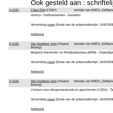
Ook gesteld aan : schriftel
4-3181
Claes Dirk
(CD&V)
minister van KMO's, Zelfst
Horeca - Faillissementen - Aantallen
Verzending
vraag
(Einde van de antwoordtermijn: 16/4/2009
Antwoord
4-3182
Van Hauthem Joris
(Vlaams
minister van KMO's, Zelfst
Belang)
Belgisch Interventie- en Restitutiebureau (BIRB) - Ongeldig
Verzending
vraag
(Einde van de antwoordtermijn: 16/4/2009
Antwoord
4-3183
Van Hauthem Joris
(Vlaams
minister van KMO's, Zelfst
Belang)
Centrum voor diergeneeskunde en agrochemie (CODA) - Taa
Verzending
vraag
(Einde van de antwoordtermijn: 16/4/2009
Antwoord