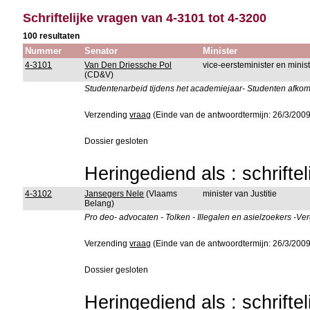
Schriftelijke vragen van 4-3101 tot 4-3200
100 resultaten
Nummer
Senator
Minister
4-3101
Van Den Driessche Pol
vice-eersteminister en mini
(CD&V)
Studentenarbeid tijdens het academiejaar- Studenten afko
Verzending
vraag
(Einde van de antwoordtermijn: 26/3/2009
Dossier gesloten
Heringediend als : schrifte
4-3102
Jansegers Nele
(Vlaams
minister van Justitie
Belang)
Pro deo- advocaten - Tolken - Illegalen en asielzoekers -V
Verzending
vraag
(Einde van de antwoordtermijn: 26/3/2009
Dossier gesloten
Heringediend als : schrifte