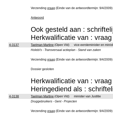
Verzending
vraag
(Einde van de antwoordtermijn: 9/4/2009)
Antwoord
Ook gesteld aan : schriftel
Herkwalificatie van : vraa
4-3137
Taelman Martine
(Open Vld)
vice-eersteminister en mini
Holebi's - Transversaal actieplan - Stand van zaken
Verzending
vraag
(Einde van de antwoordtermijn: 9/4/2009)
Dossier gesloten
Herkwalificatie van : vraa
Heringediend als : schrifte
4-3138
Taelman Martine
(Open Vld)
minister van Justitie
Druggebruikers - Gent - Projecten
Verzending
vraag
(Einde van de antwoordtermijn: 9/4/2009)