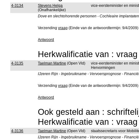
4-3134
Stevens Helga
vice-eersteminister en mini
(Onafhankelijke)
Dove en slechtohorende personen - Cochleaire implantaten
Verzending
vraag
(Einde van de antwoordtermijn: 9/4/2009)
Antwoord
Herkwalificatie van : vraa
4-3135
Taelman Martine
(Open Vld)
vice-eersteminister en mini
Hervormingen
IJzeren Rijn - Ingebruikname - Vervoersprognose - Financië
Verzending
vraag
(Einde van de antwoordtermijn: 9/4/2009)
Antwoord
Ook gesteld aan : schriftel
Herkwalificatie van : vraa
4-3136
Taelman Martine
(Open Vld)
staatssecretaris voor Mobili
IJzeren Rijn - Ingebruikname - Vervoersprognose - Financië