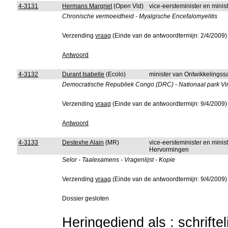
4-3131
Hermans Margriet
(Open Vld)
vice-eersteminister en mini
Chronische vermoeidheid - Myalgische Encefalomyelitis
Verzending
vraag
(Einde van de antwoordtermijn: 2/4/2009)
Antwoord
4-3132
Durant Isabelle
(Ecolo)
minister van Ontwikkelings
Democratische Republiek Congo (DRC) - Nationaal park Viru
Verzending
vraag
(Einde van de antwoordtermijn: 9/4/2009)
Antwoord
4-3133
Destexhe Alain
(MR)
vice-eersteminister en mini
Hervormingen
Selor - Taalexamens - Vragenlijst - Kopie
Verzending
vraag
(Einde van de antwoordtermijn: 9/4/2009)
Dossier gesloten
Heringediend als : schrifte