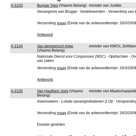
4-3103
Buysse Yves
(Vlaams Belang)
minister van Justitie
Gevangenis van Brugge - Gedetineerden - Verwerking van k
Verzending
vraag
(Einde van de antwoordtermijn: 26/3/2009
Antwoord
4-3104
Van dermeersch Anke
minister van KMO's, Zelfst
(Vlaams Belang)
Nationale Dienst voor Congressen (NDC) - Opdrachten - O
van zaken
Verzending
vraag
(Einde van de antwoordtermijn: 26/3/2009
Antwoord
4-3105
Van Hauthem Joris
(Vlaams
minister van Maatschappelij
Belang)
Asielzoekers - Lokale opvanginitiatieven (LOI) - Verspreidi
Verzending
vraag
(Einde van de antwoordtermijn: 26/3/2009
Dossier gesloten