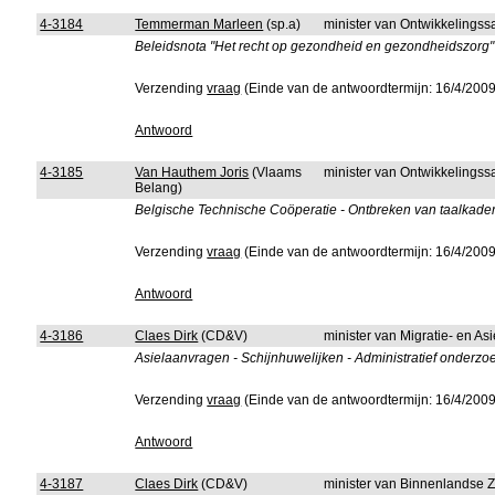
4-3184
Temmerman Marleen
(sp.a)
minister van Ontwikkelings
Beleidsnota "Het recht op gezondheid en gezondheidszorg"
Verzending
vraag
(Einde van de antwoordtermijn: 16/4/2009
Antwoord
4-3185
Van Hauthem Joris
(Vlaams
minister van Ontwikkelings
Belang)
Belgische Technische Coöperatie - Ontbreken van taalkade
Verzending
vraag
(Einde van de antwoordtermijn: 16/4/2009
Antwoord
4-3186
Claes Dirk
(CD&V)
minister van Migratie- en Asi
Asielaanvragen - Schijnhuwelijken - Administratief onderzo
Verzending
vraag
(Einde van de antwoordtermijn: 16/4/2009
Antwoord
4-3187
Claes Dirk
(CD&V)
minister van Binnenlandse 