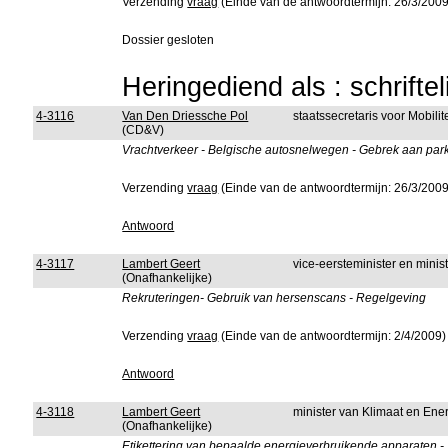
Verzending
vraag
(Einde van de antwoordtermijn: 26/3/2009
Dossier gesloten
Heringediend als : schrifte
4-3116
Van Den Driessche Pol
staatssecretaris voor Mobili
(CD&V)
Vrachtverkeer - Belgische autosnelwegen - Gebrek aan pa
Verzending
vraag
(Einde van de antwoordtermijn: 26/3/2009
Antwoord
4-3117
Lambert Geert
vice-eersteminister en mini
(Onafhankelijke)
Rekruteringen- Gebruik van hersenscans - Regelgeving
Verzending
vraag
(Einde van de antwoordtermijn: 2/4/2009)
Antwoord
4-3118
Lambert Geert
minister van Klimaat en Ene
(Onafhankelijke)
Etikettering van bepaalde energieverbruikende apparaten -