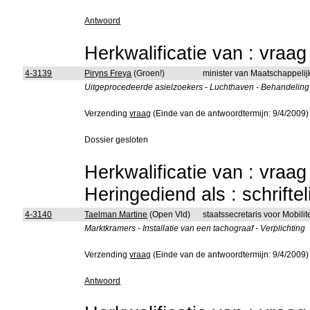
Antwoord
Herkwalificatie van : vraa
4-3139
Piryns Freya
(Groen!)
minister van Maatschappelij
Uitgeprocedeerde asielzoekers - Luchthaven - Behandeling
Verzending
vraag
(Einde van de antwoordtermijn: 9/4/2009)
Dossier gesloten
Herkwalificatie van : vraa
Heringediend als : schrifte
4-3140
Taelman Martine
(Open Vld)
staatssecretaris voor Mobili
Marktkramers - Installatie van een tachograaf - Verplichting
Verzending
vraag
(Einde van de antwoordtermijn: 9/4/2009)
Antwoord