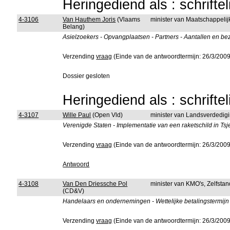
Heringediend als : schrifte
4-3106
Van Hauthem Joris
(Vlaams
minister van Maatschappelij
Belang)
Asielzoekers - Opvangplaatsen - Partners - Aantallen en be
Verzending
vraag
(Einde van de antwoordtermijn: 26/3/2009
Dossier gesloten
Heringediend als : schrifte
4-3107
Wille Paul
(Open Vld)
minister van Landsverdedig
Verenigde Staten - Implementatie van een raketschild in Tsj
Verzending
vraag
(Einde van de antwoordtermijn: 26/3/2009
Antwoord
4-3108
Van Den Driessche Pol
minister van KMO's, Zelfst
(CD&V)
Handelaars en ondernemingen - Wettelijke betalingstermijn
Verzending
vraag
(Einde van de antwoordtermijn: 26/3/2009