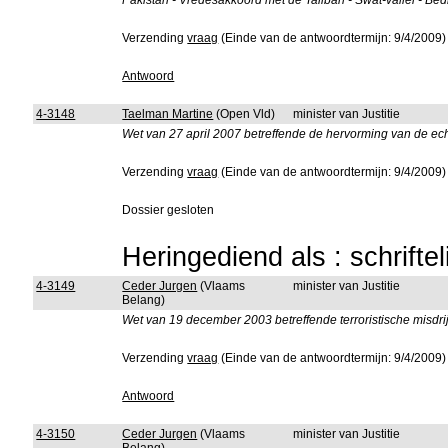
Pakistan - Vredesakkoord met de Taliban - Swat-vallei - Be
Verzending
vraag
(Einde van de antwoordtermijn: 9/4/2009)
Antwoord
4-3148
Taelman Martine
(Open Vld)
minister van Justitie
Wet van 27 april 2007 betreffende de hervorming van de echt
Verzending
vraag
(Einde van de antwoordtermijn: 9/4/2009)
Dossier gesloten
Heringediend als : schrifte
4-3149
Ceder Jurgen
(Vlaams
minister van Justitie
Belang)
Wet van 19 december 2003 betreffende terroristische misdri
Verzending
vraag
(Einde van de antwoordtermijn: 9/4/2009)
Antwoord
4-3150
Ceder Jurgen
(Vlaams
minister van Justitie