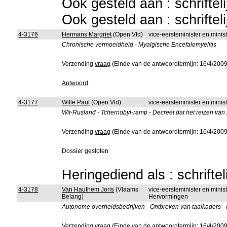
Ook gesteld aan : schriftel
Ook gesteld aan : schriftel
4-3176
Hermans Margriet
(Open Vld)
vice-eersteminister en mini
Chronische vermoeidheid - Myalgische Encefalomyelitis
Verzending
vraag
(Einde van de antwoordtermijn: 16/4/2009
Antwoord
4-3177
Wille Paul
(Open Vld)
vice-eersteminister en mini
Wit-Rusland - Tchernobyl-ramp - Decreet dat het reizen va
Verzending
vraag
(Einde van de antwoordtermijn: 16/4/2009
Dossier gesloten
Heringediend als : schrifte
4-3178
Van Hauthem Joris
(Vlaams
vice-eersteminister en mini
Belang)
Hervormingen
Autonome overheidsbedrijven - Ontbreken van taalkaders -
Verzending
vraag
(Einde van de antwoordtermijn: 16/4/2009