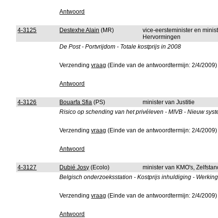
Antwoord
4-3125
Destexhe Alain
(MR)
vice-eersteminister en mini
Hervormingen
De Post - Portvrijdom - Totale kostprijs in 2008
Verzending
vraag
(Einde van de antwoordtermijn: 2/4/2009)
Antwoord
4-3126
Bouarfa Sfia
(PS)
minister van Justitie
Risico op schending van het privéleven - MIVB - Nieuw sys
Verzending
vraag
(Einde van de antwoordtermijn: 2/4/2009)
Antwoord
4-3127
Dubié Josy
(Ecolo)
minister van KMO's, Zelfst
Belgisch onderzoeksstation - Kostprijs inhuldiging - Werkin
Verzending
vraag
(Einde van de antwoordtermijn: 2/4/2009)
Antwoord