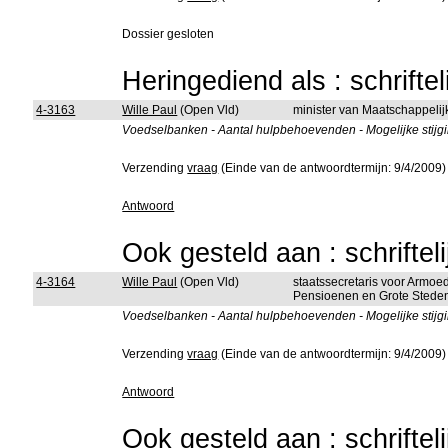
Dossier gesloten
Heringediend als : schrifte
4-3163
Wille Paul
(Open Vld)
minister van Maatschappelij
Voedselbanken - Aantal hulpbehoevenden - Mogelijke stijgin
Verzending
vraag
(Einde van de antwoordtermijn: 9/4/2009)
Antwoord
Ook gesteld aan : schriftel
4-3164
Wille Paul
(Open Vld)
staatssecretaris voor Armoe
Pensioenen en Grote Stede
Voedselbanken - Aantal hulpbehoevenden - Mogelijke stijgin
Verzending
vraag
(Einde van de antwoordtermijn: 9/4/2009)
Antwoord
Ook gesteld aan : schriftel