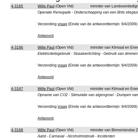
4-3165
Wille Paul
(Open Vld)
minister van Landsverdedig
Operatie Renegade - Onderschepping van een Brits vliegtuig
Verzending
vraag
(Einde van de antwoordtermijn: 9/4/2009)
Antwoord
4-3166
Wille Paul
(Open Vld)
minister van Klimaat en Ene
Elektriciteitsgebruik - Straatverlichting - Gebruik van dimmer
Verzending
vraag
(Einde van de antwoordtermijn: 9/4/2009)
Antwoord
4-3167
Wille Paul
(Open Vld)
minister van Klimaat en Ene
Opname van CO2 - Stimulatie van algengroei - Dumpen van ij
Verzending
vraag
(Einde van de antwoordtermijn: 9/4/2009)
Antwoord
4-3168
Wille Paul
(Open Vld)
minister van Binnenlandse 
Aalst - Carnaval - Alcoholmisbruik - Incidenten