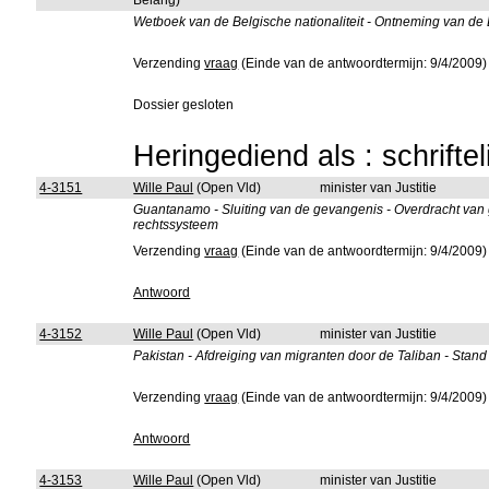
Belang)
Wetboek van de Belgische nationaliteit - Ontneming van de B
Verzending
vraag
(Einde van de antwoordtermijn: 9/4/2009)
Dossier gesloten
Heringediend als : schrifte
4-3151
Wille Paul
(Open Vld)
minister van Justitie
Guantanamo - Sluiting van de gevangenis - Overdracht va
rechtssysteem
Verzending
vraag
(Einde van de antwoordtermijn: 9/4/2009)
Antwoord
4-3152
Wille Paul
(Open Vld)
minister van Justitie
Pakistan - Afdreiging van migranten door de Taliban - Stand
Verzending
vraag
(Einde van de antwoordtermijn: 9/4/2009)
Antwoord
4-3153
Wille Paul
(Open Vld)
minister van Justitie