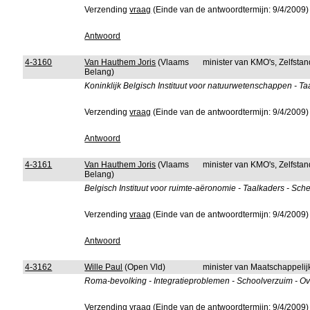
Verzending
vraag
(Einde van de antwoordtermijn: 9/4/2009)
Antwoord
4-3160
Van Hauthem Joris
(Vlaams
minister van KMO's, Zelfst
Belang)
Koninklijk Belgisch Instituut voor natuurwetenschappen - T
Verzending
vraag
(Einde van de antwoordtermijn: 9/4/2009)
Antwoord
4-3161
Van Hauthem Joris
(Vlaams
minister van KMO's, Zelfst
Belang)
Belgisch Instituut voor ruimte-aëronomie - Taalkaders - Sch
Verzending
vraag
(Einde van de antwoordtermijn: 9/4/2009)
Antwoord
4-3162
Wille Paul
(Open Vld)
minister van Maatschappelij
Roma-bevolking - Integratieproblemen - Schoolverzuim - O
Verzending
vraag
(Einde van de antwoordtermijn: 9/4/2009)