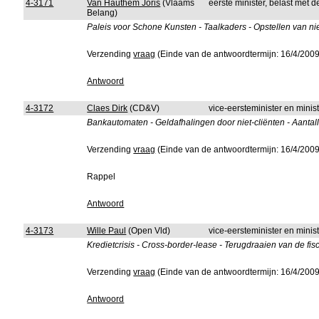
4-3171
Van Hauthem Joris
(Vlaams
eerste minister, belast met d
Belang)
Paleis voor Schone Kunsten - Taalkaders - Opstellen van 
Verzending
vraag
(Einde van de antwoordtermijn: 16/4/2009
Antwoord
4-3172
Claes Dirk
(CD&V)
vice-eersteminister en minis
Bankautomaten - Geldafhalingen door niet-cliënten - Aantal
Verzending
vraag
(Einde van de antwoordtermijn: 16/4/2009
Rappel
Antwoord
4-3173
Wille Paul
(Open Vld)
vice-eersteminister en minis
Kredietcrisis - Cross-border-lease - Terugdraaien van de f
Verzending
vraag
(Einde van de antwoordtermijn: 16/4/2009
Antwoord