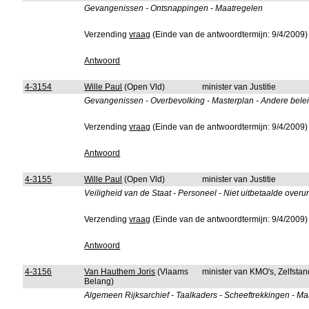
Gevangenissen - Ontsnappingen - Maatregelen
Verzending
vraag
(Einde van de antwoordtermijn: 9/4/2009)
Antwoord
4-3154
Wille Paul
(Open Vld)
minister van Justitie
Gevangenissen - Overbevolking - Masterplan - Andere bel
Verzending
vraag
(Einde van de antwoordtermijn: 9/4/2009)
Antwoord
4-3155
Wille Paul
(Open Vld)
minister van Justitie
Veiligheid van de Staat - Personeel - Niet uitbetaalde over
Verzending
vraag
(Einde van de antwoordtermijn: 9/4/2009)
Antwoord
4-3156
Van Hauthem Joris
(Vlaams
minister van KMO's, Zelfst
Belang)
Algemeen Rijksarchief - Taalkaders - Scheeftrekkingen - M