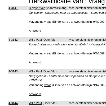
Herkwalificatie van : vraa
4-3141
Buysse Yves
(Vlaams Belang)
vice-eersteminister en minis
Tax shelter - Uitbreiding naar de erfgoedsector - Stand van
Verzending
vraag
(Einde van de antwoordtermijn: 9/4/2009)
Antwoord
4-3142
Wille Paul
(Open Vld)
vice-eersteminister en mini
Voorschriften voor medicatie - Attention-Deficit / Hyperact
Verzending
vraag
(Einde van de antwoordtermijn: 9/4/2009)
Antwoord
4-3143
Wille Paul
(Open Vld)
vice-eersteminister en mini
Drugsgebruik - Aantal ziekenhuisopnamen en sterfgevallen d
partydrugs
Verzending
vraag
(Einde van de antwoordtermijn: 9/4/2009)
Antwoord
4-3144
Wille Paul
(Open Vld)
vice-eersteminister en mini