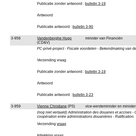
Publicatie zonder antwoord :
bulletin 3-19
Antwoord
Publicatie antwoord :
bulletin 3-90
3-958
Vandenberghe Hugo
minister van Financiën
(CD&V)
PC-privé-project - Fiscale voordelen - Bekendmaking van d
Verzending vraag
Publicatie zonder antwoord :
bulletin 3-19
Antwoord
Publicatie antwoord :
bulletin 3-23
3-959
Vienne Christiane
(PS)
vice-eersteminister en minist
(nog niet vertaald) Administration des douanes et accises - 
coopération entre administrations douanières - Ratification.
Verzending
vraag
Intrekking vraag