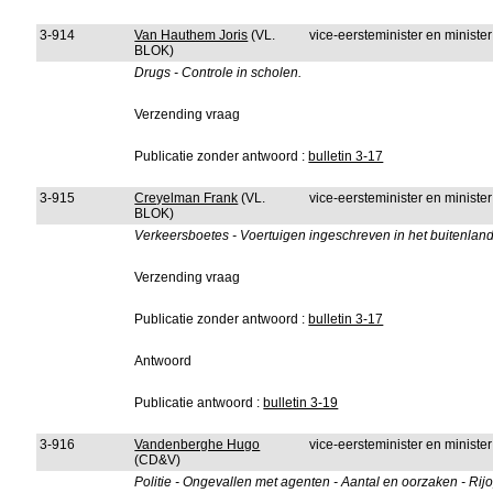
3-914
Van Hauthem Joris
(VL.
vice-eersteminister en minist
BLOK)
Drugs - Controle in scholen.
Verzending vraag
Publicatie zonder antwoord :
bulletin 3-17
3-915
Creyelman Frank
(VL.
vice-eersteminister en minist
BLOK)
Verkeersboetes - Voertuigen ingeschreven in het buitenlan
Verzending vraag
Publicatie zonder antwoord :
bulletin 3-17
Antwoord
Publicatie antwoord :
bulletin 3-19
3-916
Vandenberghe Hugo
vice-eersteminister en minist
(CD&V)
Politie - Ongevallen met agenten - Aantal en oorzaken - Rijo