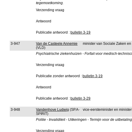
tegemoetkoming.
Verzending vraag
Antwoord
Publicatie antwoord :
bulletin 3-19
3-947
Van de Casteele Annemie
minister van Sociale Zaken e
(VLD)
Psychiatrische ziekenhuizen - Forfait voor medisch-technisch
Verzending vraag
Publicatie zonder antwoord :
bulletin 3-19
Antwoord
Publicatie antwoord :
bulletin 3-29
3-948
Vandenhove Ludwig
(SP.A-
vice-eersteminister en minist
SPIRIT)
Politie - Invaliditeit - Uitkeringen - Termijn voor de uitbetaling
Verzending vraag