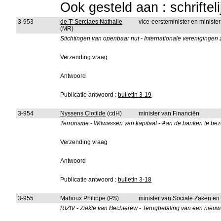
Ook gesteld aan : schriftel
3-953
de T' Serclaes Nathalie
vice-eersteminister en minister
(MR)
Stichtingen van openbaar nut - Internationale verenigingen
Verzending vraag
Antwoord
Publicatie antwoord :
bulletin 3-19
3-954
Nyssens Clotilde
(cdH)
minister van Financiën
Terrorisme - Witwassen van kapitaal - Aan de banken te be
Verzending vraag
Antwoord
Publicatie antwoord :
bulletin 3-18
3-955
Mahoux Philippe
(PS)
minister van Sociale Zaken e
RIZIV - Ziekte van Bechterew - Terugbetaling van een nieu