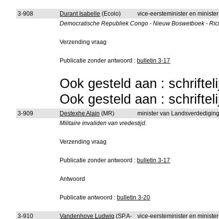
3-908
Durant Isabelle
(Ecolo)
vice-eersteminister en minist
Democratische Republiek Congo - Nieuw Boswetboek - Richt
Verzending vraag
Publicatie zonder antwoord :
bulletin 3-17
Ook gesteld aan : schriftel
Ook gesteld aan : schriftel
3-909
Destexhe Alain
(MR)
minister van Landsverdedigin
Militaire invaliden van vredestijd.
Verzending vraag
Publicatie zonder antwoord :
bulletin 3-17
Antwoord
Publicatie antwoord :
bulletin 3-20
3-910
Vandenhove Ludwig
(SP.A-
vice-eersteminister en ministe