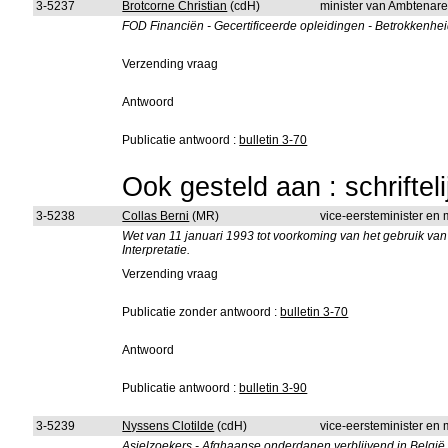
3-5237
Brotcorne Christian
(cdH)
minister van Ambtenare
FOD Financiën - Gecertificeerde opleidingen - Betrokkenhe
Verzending vraag
Antwoord
Publicatie antwoord :
bulletin 3-70
Ook gesteld aan : schriftel
3-5238
Collas Berni
(MR)
vice-eersteminister en m
Wet van 11 januari 1993 tot voorkoming van het gebruik van h
Interpretatie.
Verzending vraag
Publicatie zonder antwoord :
bulletin 3-70
Antwoord
Publicatie antwoord :
bulletin 3-90
3-5239
Nyssens Clotilde
(cdH)
vice-eersteminister en
Asielzoekers - Afghaanse onderdanen verblijvend in België - 