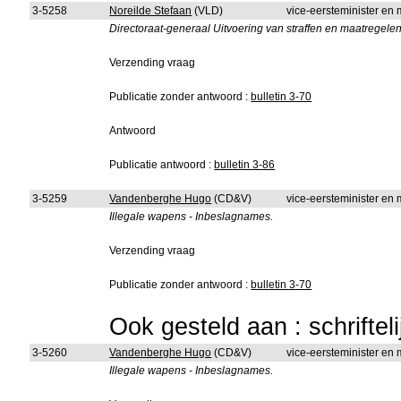
3-5258
Noreilde Stefaan
(VLD)
vice-eersteminister en m
Directoraat-generaal Uitvoering van straffen en maatregele
Verzending vraag
Publicatie zonder antwoord :
bulletin 3-70
Antwoord
Publicatie antwoord :
bulletin 3-86
3-5259
Vandenberghe Hugo
(CD&V)
vice-eersteminister en m
Illegale wapens - Inbeslagnames.
Verzending vraag
Publicatie zonder antwoord :
bulletin 3-70
Ook gesteld aan : schriftel
3-5260
Vandenberghe Hugo
(CD&V)
vice-eersteminister en
Illegale wapens - Inbeslagnames.