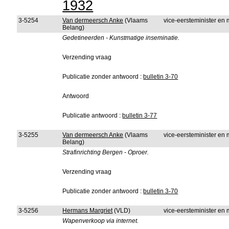
1932
3-5254
Van dermeersch Anke
(Vlaams
vice-eersteminister en m
Belang)
Gedetineerden - Kunstmatige inseminatie.
Verzending vraag
Publicatie zonder antwoord :
bulletin 3-70
Antwoord
Publicatie antwoord :
bulletin 3-77
3-5255
Van dermeersch Anke
(Vlaams
vice-eersteminister en m
Belang)
Strafinrichting Bergen - Oproer.
Verzending vraag
Publicatie zonder antwoord :
bulletin 3-70
3-5256
Hermans Margriet
(VLD)
vice-eersteminister en m
Wapenverkoop via internet.