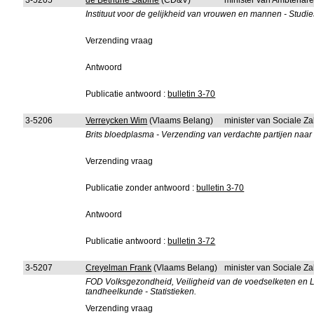
3-5205
de Bethune Sabine
(CD&V)
minister van Ambtenare
Instituut voor de gelijkheid van vrouwen en mannen - Stud
Verzending vraag
Antwoord
Publicatie antwoord :
bulletin 3-70
3-5206
Verreycken Wim
(Vlaams Belang)
minister van Sociale Z
Brits bloedplasma - Verzending van verdachte partijen naar 
Verzending vraag
Publicatie zonder antwoord :
bulletin 3-70
Antwoord
Publicatie antwoord :
bulletin 3-72
3-5207
Creyelman Frank
(Vlaams Belang)
minister van Sociale Z
FOD Volksgezondheid, Veiligheid van de voedselketen en 
tandheelkunde - Statistieken.
Verzending vraag