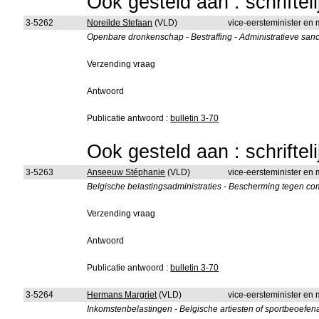
Ook gesteld aan : schriftel
3-5262
Noreilde Stefaan
(VLD)
vice-eersteminister en
Openbare dronkenschap - Bestraffing - Administratieve sanc
Verzending vraag
Antwoord
Publicatie antwoord :
bulletin 3-70
Ook gesteld aan : schriftel
3-5263
Anseeuw Stéphanie
(VLD)
vice-eersteminister en 
Belgische belastingsadministraties - Bescherming tegen co
Verzending vraag
Antwoord
Publicatie antwoord :
bulletin 3-70
3-5264
Hermans Margriet
(VLD)
vice-eersteminister en 
Inkomstenbelastingen - Belgische artiesten of sportbeoefena