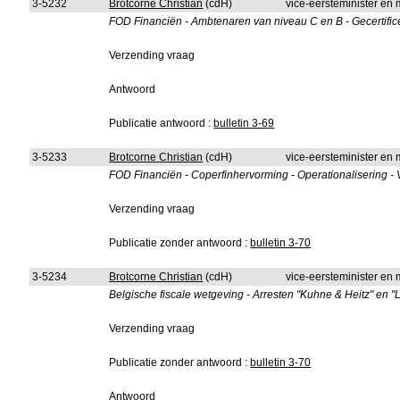
3-5232
Brotcorne Christian
(cdH)
vice-eersteminister en 
FOD Financiën - Ambtenaren van niveau C en B - Gecertifice
Verzending vraag
Antwoord
Publicatie antwoord :
bulletin 3-69
3-5233
Brotcorne Christian
(cdH)
vice-eersteminister en 
FOD Financiën - Coperfinhervorming - Operationalisering -
Verzending vraag
Publicatie zonder antwoord :
bulletin 3-70
3-5234
Brotcorne Christian
(cdH)
vice-eersteminister en 
Belgische fiscale wetgeving - Arresten "Kuhne & Heitz" en 
Verzending vraag
Publicatie zonder antwoord :
bulletin 3-70
Antwoord