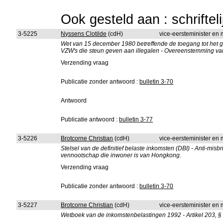
Ook gesteld aan : schriftel
3-5225
Nyssens Clotilde
(cdH)
vice-eersteminister en m
Wet van 15 december 1980 betreffende de toegang tot het gro
VZW's die steun geven aan illegalen - Overeenstemming van 
Verzending vraag
Publicatie zonder antwoord :
bulletin 3-70
Antwoord
Publicatie antwoord :
bulletin 3-77
3-5226
Brotcorne Christian
(cdH)
vice-eersteminister en 
Stelsel van de definitief belaste inkomsten (DBI) - Anti-m
vennootschap die inwoner is van Hongkong.
Verzending vraag
Publicatie zonder antwoord :
bulletin 3-70
3-5227
Brotcorne Christian
(cdH)
vice-eersteminister en 
Wetboek van de inkomstenbelastingen 1992 - Artikel 203, § 1