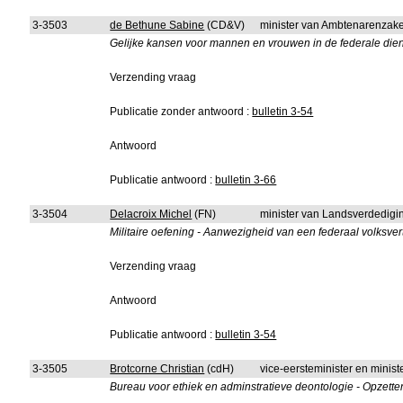
3-3503
de Bethune Sabine
(CD&V)
minister van Ambtenarenzake
Gelijke kansen voor mannen en vrouwen in de federale diens
Verzending vraag
Publicatie zonder antwoord :
bulletin 3-54
Antwoord
Publicatie antwoord :
bulletin 3-66
3-3504
Delacroix Michel
(FN)
minister van Landsverdedigi
Militaire oefening - Aanwezigheid van een federaal volksve
Verzending vraag
Antwoord
Publicatie antwoord :
bulletin 3-54
3-3505
Brotcorne Christian
(cdH)
vice-eersteminister en minis
Bureau voor ethiek en adminstratieve deontologie - Opzetten