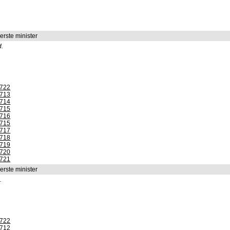
erste minister
d.
1722
1713
1714
1715
1716
1715
1717
1718
1719
1720
1721
erste minister
.
1722
1712