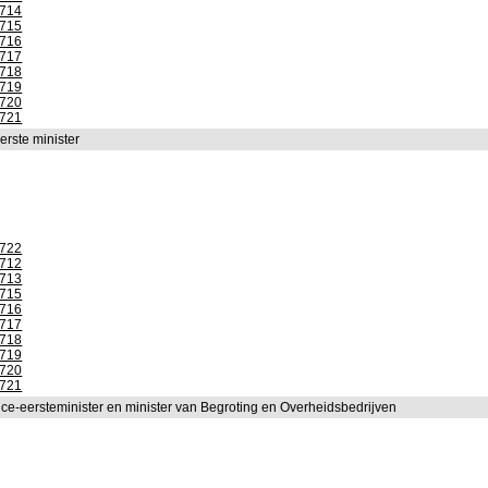
1714
1715
1716
1717
1718
1719
1720
1721
erste minister
.
1722
1712
1713
1715
1716
1717
1718
1719
1720
1721
ice-eersteminister en minister van Begroting en Overheidsbedrijven