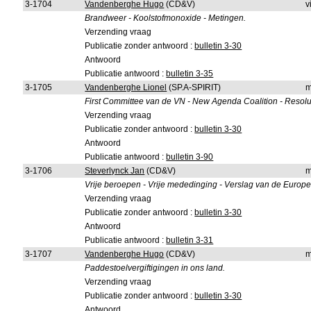
3-1704
Vandenberghe Hugo
(CD&V)
v
Brandweer - Koolstofmonoxide - Metingen.
Verzending vraag
Publicatie zonder antwoord :
bulletin 3-30
Antwoord
Publicatie antwoord :
bulletin 3-35
3-1705
Vandenberghe Lionel
(SP.A-SPIRIT)
m
First Committee van de VN - New Agenda Coalition - Resolu
Verzending vraag
Publicatie zonder antwoord :
bulletin 3-30
Antwoord
Publicatie antwoord :
bulletin 3-90
3-1706
Steverlynck Jan
(CD&V)
m
Vrije beroepen - Vrije mededinging - Verslag van de Euro
Verzending vraag
Publicatie zonder antwoord :
bulletin 3-30
Antwoord
Publicatie antwoord :
bulletin 3-31
3-1707
Vandenberghe Hugo
(CD&V)
m
Paddestoelvergiftigingen in ons land.
Verzending vraag
Publicatie zonder antwoord :
bulletin 3-30
Antwoord