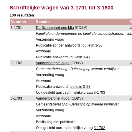
Schriftelijke vragen van 3-1701 tot 3-1800
100 resultaten
Nummer
Senator
M
3-1701
De Schamphelaere Mia
(CD&V)
v
Familiale ondernemingen en familiale venootschappen - In
Verzending vraag
Publicatie zonder antwoord :
bulletin 3-30
Antwoord
Publicatie antwoord :
bulletin 3-47
3-1702
Vandenberghe Hugo
(CD&V)
v
Gemeentebelasting - Belasting op tweede verblijven.
Verzending vraag
Antwoord
Publicatie antwoord :
bulletin 3-28
Ook gesteld aan : schriftelijke vraag
3-1703
3-1703
Vandenberghe Hugo
(CD&V)
v
Gemeentebelasting - Belasting op tweede verblijven.
Verzending
vraag
Antwoord
Beslissing niet publicatie
Ook gesteld aan : schriftelijke vraag
3-1702