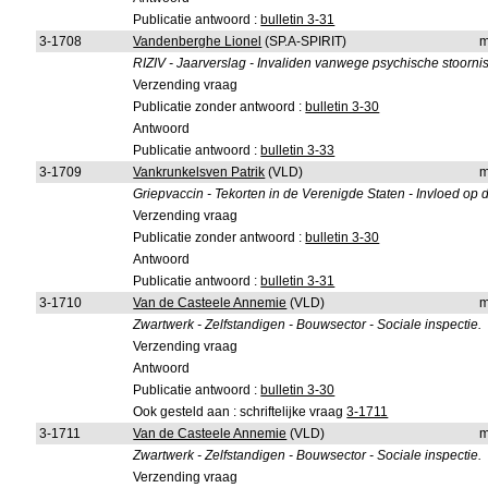
Publicatie antwoord :
bulletin 3-31
3-1708
Vandenberghe Lionel
(SP.A-SPIRIT)
m
RIZIV - Jaarverslag - Invaliden vanwege psychische stoornisse
Verzending vraag
Publicatie zonder antwoord :
bulletin 3-30
Antwoord
Publicatie antwoord :
bulletin 3-33
3-1709
Vankrunkelsven Patrik
(VLD)
m
Griepvaccin - Tekorten in de Verenigde Staten - Invloed op 
Verzending vraag
Publicatie zonder antwoord :
bulletin 3-30
Antwoord
Publicatie antwoord :
bulletin 3-31
3-1710
Van de Casteele Annemie
(VLD)
m
Zwartwerk - Zelfstandigen - Bouwsector - Sociale inspectie.
Verzending vraag
Antwoord
Publicatie antwoord :
bulletin 3-30
Ook gesteld aan : schriftelijke vraag
3-1711
3-1711
Van de Casteele Annemie
(VLD)
m
Zwartwerk - Zelfstandigen - Bouwsector - Sociale inspectie.
Verzending vraag