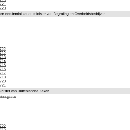
1719
1721
1720
ice-eersteminister en minister van Begroting en Overheidsbedrijven
1722
1712
1713
1714
1715
1716
1717
1718
1720
1721
inister van Buitenlandse Zaken
nhorigheid.
1722