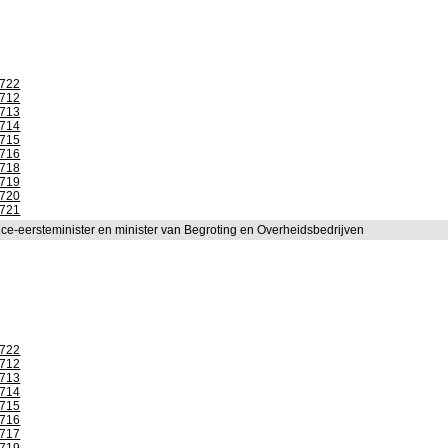
1722
1712
1713
1714
1715
1716
1718
1719
1720
1721
ice-eersteminister en minister van Begroting en Overheidsbedrijven
1722
1712
1713
1714
1715
1716
1717