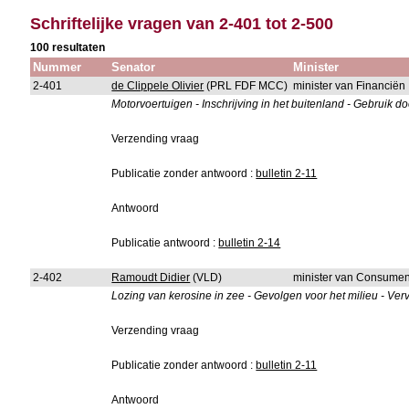
Schriftelijke vragen van 2-401 tot 2-500
100 resultaten
Nummer
Senator
Minister
2-401
de Clippele Olivier
(PRL FDF MCC)
minister van Financiën
Motorvoertuigen - Inschrijving in het buitenland - Gebruik d
Verzending vraag
Publicatie zonder antwoord :
bulletin 2-11
Antwoord
Publicatie antwoord :
bulletin 2-14
2-402
Ramoudt Didier
(VLD)
minister van Consumen
Lozing van kerosine in zee - Gevolgen voor het milieu - Verv
Verzending vraag
Publicatie zonder antwoord :
bulletin 2-11
Antwoord