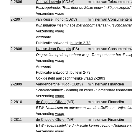
2-2806
Caluwé Ludwig
(CD&V)
minister van Telecommunica
Postzegelreeks "Reis door de 20ste eeuw in 80 postzegels" -
Verzending
vraag
2-2807
van Kessel Ingrid
(CD&V)
minister van Consumentenz
Kunstmatige inseminatie met donormateriaal - Psychosocial
Verzending vraag
Antwoord
Publicatie antwoord :
bulletin 2-73
2-2808
Istasse Jean-François
(PS)
minister van Consumentenz
Ongevallen op de openbare weg - Transport naar het dichts
Verzending vraag
Antwoord
Publicatie antwoord :
bulletin 2-73
Ook gesteld aan : schriftelijke vraag
2-2803
2-2809
Vandenberghe Hugo
(CD&V)
minister van Financiën
Scholencomplex - Woning en kapel - Onroerende voorheffin
Verzending
vraag
2-2810
de Clippele Olivier
(MR)
minister van Financiën
BTW- Notarissen en advocaten van de officiliaten - Vrijstelli
Verzending
vraag
2-2811
de Clippele Olivier
(MR)
minister van Financiën
BTW - Toepasselijkheid - Fiscale kennisgeving - Notarissen.
Verzending
vraag