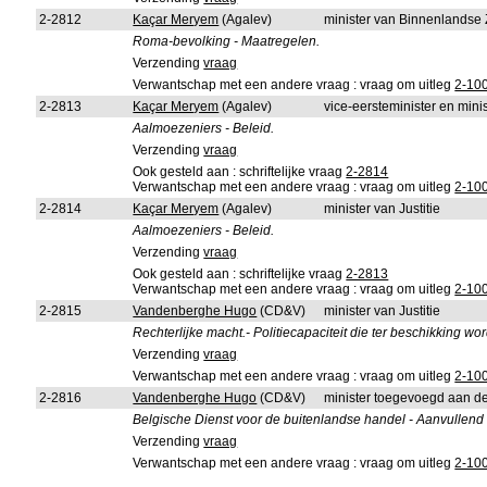
2-2812
Kaçar Meryem
(Agalev)
minister van Binnenlandse
Roma-bevolking - Maatregelen.
Verzending
vraag
Verwantschap met een andere vraag : vraag om uitleg
2-10
2-2813
Kaçar Meryem
(Agalev)
vice-eersteminister en mini
Aalmoezeniers - Beleid.
Verzending
vraag
Ook gesteld aan : schriftelijke vraag
2-2814
Verwantschap met een andere vraag : vraag om uitleg
2-10
2-2814
Kaçar Meryem
(Agalev)
minister van Justitie
Aalmoezeniers - Beleid.
Verzending
vraag
Ook gesteld aan : schriftelijke vraag
2-2813
Verwantschap met een andere vraag : vraag om uitleg
2-10
2-2815
Vandenberghe Hugo
(CD&V)
minister van Justitie
Rechterlijke macht.- Politiecapaciteit die ter beschikking wor
Verzending
vraag
Verwantschap met een andere vraag : vraag om uitleg
2-10
2-2816
Vandenberghe Hugo
(CD&V)
minister toegevoegd aan d
Belgische Dienst voor de buitenlandse handel - Aanvullend
Verzending
vraag
Verwantschap met een andere vraag : vraag om uitleg
2-10