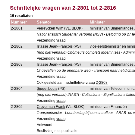
Schriftelijke vragen van 2-2801 tot 2-2816
16 resultaten
Nummer
Senator
Minister
2-2801
Verreycken Wim
(VL. BLOK)
minister van Binnenlandse
Nationalistisch Studentenverbond (NSV) - Betoging op 27 f
Verzending
vraag
2-2802
Istasse Jean-François
(PS)
vice-eersteminister en min
(nog niet vertaald) Chômeurs complets indemnisés - Administ
Verzending
vraag
2-2803
Istasse Jean-François
(PS)
minister van Binnenlandse
Ongevallen op de openbare weg - Transport naar het dichts
Verzending
vraag
Ook gesteld aan : schriftelijke vraag
2-2808
2-2804
Siquet Louis
(PS)
minister van Telecommunica
(nog niet vertaald) INASTI - Cotisations - Significations faites
Verzending
vraag
2-2805
Creyelman Frank
(VL. BLOK)
minister van Financiën
Transportsector - Loonbeslag bij een chauffeur - ARAB- en v
Verzending
vraag
Antwoord
Beslissing niet publicatie