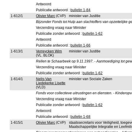
Antwoord
Publicatie antwoord :
bulletin 1-84
1-612/1
Olivier Marc
(CVP)
minister van Justitie
Bijzonder Fonds tot Hulp aan slachtoffers van opzettelijke g
Verzending vraag naar Minister
Publicatie zonder antwoord :
bulletin 1-62
Antwoord
Publicatie antwoord :
bulletin 1-66
1-613/1
Verreycken Wim
minister van Justitie
(VL. BLOK)
Rellen te Schaarbeek op 9.11.1997. - Aanmoediging tot ge
Verzending vraag naar Minister
Publicatie zonder antwoord :
bulletin 1-62
1-614/1
Nelis-Van
minister van Sociale Zaken
Liedekerke Lisette
(VLD)
Fonds voor collectieve uitrustingen en diensten. - Kindero
Verzending vraag naar Minister
Publicatie zonder antwoord :
bulletin 1-62
Antwoord
Publicatie antwoord :
bulletin 1-68
1-615/1
Olivier Marc
(CVP)
staatssecretaris voor Veiligheid, toeg
Maatschappelijke Integratie en Leefmi