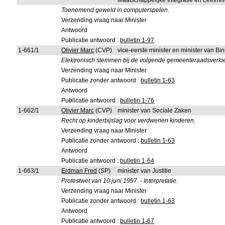
Maatschappelijke Integratie en Leefmi
Toenemend geweld in computerspelen.
Verzending vraag naar Minister
Antwoord
Publicatie antwoord :
bulletin 1-97
1-661/1
Olivier Marc
(CVP)
vice-eerste minister en minister van B
Elektronisch stemmen bij de volgende gemeenteraadsverki
Verzending vraag naar Minister
Publicatie zonder antwoord :
bulletin 1-63
Antwoord
Publicatie antwoord :
bulletin 1-76
1-662/1
Olivier Marc
(CVP)
minister van Sociale Zaken
Recht op kinderbijslag voor verdwenen kinderen.
Verzending vraag naar Minister
Publicatie zonder antwoord :
bulletin 1-63
Antwoord
Publicatie antwoord :
bulletin 1-64
1-663/1
Erdman Fred
(SP)
minister van Justitie
Protestwet van 10 juni 1997. - Interpretatie.
Verzending vraag naar Minister
Publicatie zonder antwoord :
bulletin 1-63
Antwoord
Publicatie antwoord :
bulletin 1-67