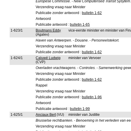
Europese Commissie. - New Computerised Transit Sysytem. 
Verzending vraag naar Minister
Publicatie zonder antwoord :
bulletin 1-62
Antwoord
Publicatie antwoord :
bulletin 1-65
1-623/1
Boutmans Eddy
vice-eerste minister en minister van F
(Agalev)
Haven van Antwerpen. - Douane. - Personeelstekort.
Verzending vraag naar Minister
Publicatie zonder antwoord :
bulletin 1-62
1-624/1
Caluwé Ludwig
minister van Vervoer
(CVP)
Overladen vrachtwagens. - Controles. - Samenwerking gew
Verzending vraag naar Minister
Publicatie zonder antwoord :
bulletin 1-62
Rappel
Verzending vraag naar Minister
Publicatie zonder antwoord :
bulletin 1-96
Antwoord
Publicatie antwoord :
bulletin 1-99
1-625/1
Anciaux Bert
(VU)
minister van Justitie
Brusselse rechtbanken. - Benoeming in het verleden van ee
Verzending vraag naar Minister