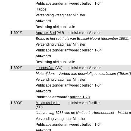
Publicatie zonder antwoord :
bulletin 1-64
Rappel
Verzending vraag naar Minister
Antwoord
Beslissing niet publicatie
1-691/1
Anciaux Bert
(VU)
minister van Vervoer
Brand in het seinhuis van Brussel-Noord (december 1995). 
Verzending vraag naar Minister
Publicatie zonder antwoord :
bulletin 1-64
Antwoord
Beslissing niet publicatie
1-692/1
Loones Jan
(VU)
minister van Vervoer
Motorrijders. - Verbod aan driewielige motorfietsen ("Trikes
Verzending vraag naar Minister
Publicatie zonder antwoord :
bulletin 1-64
Antwoord
Publicatie antwoord :
bulletin 1-78
1-693/1
Maximus Lydia
minister van Justitie
(SP)
Jaarverslag 1966 van de Nationale Hormonencel. - Inzicht op
Verzending vraag naar Minister
Publicatie zonder antwoord :
bulletin 1-64
Antwoord