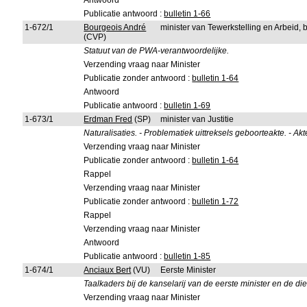
Antwoord
Publicatie antwoord :
bulletin 1-66
1-672/1
Bourgeois André
minister van Tewerkstelling en Arbeid,
(CVP)
Statuut van de PWA-verantwoordelijke.
Verzending vraag naar Minister
Publicatie zonder antwoord :
bulletin 1-64
Antwoord
Publicatie antwoord :
bulletin 1-69
1-673/1
Erdman Fred
(SP)
minister van Justitie
Naturalisaties. - Problematiek uittreksels geboorteakte. - A
Verzending vraag naar Minister
Publicatie zonder antwoord :
bulletin 1-64
Rappel
Verzending vraag naar Minister
Publicatie zonder antwoord :
bulletin 1-72
Rappel
Verzending vraag naar Minister
Antwoord
Publicatie antwoord :
bulletin 1-85
1-674/1
Anciaux Bert
(VU)
Eerste Minister
Taalkaders bij de kanselarij van de eerste minister en de 
Verzending vraag naar Minister