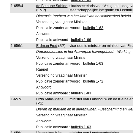
Publicatie antwoord :
bulletin 1-65
1-655/4
de Bethune Sabine
staatssecretaris voor Veiligheid, toeg
(CVP)
Maatschappelijke Integratie en Leefmi
Dimensie "rechten van het kind" van het ministerieel beleid.
Verzending vraag naar Minister
Publicatie zonder antwoord :
bulletin 1-63
Antwoord
Publicatie antwoord :
bulletin 1-66
1-656/1
Erdman Fred
(SP)
vice-eerste minister en minister van F
Douanediensten in het Antwerpse havengebied. - Werking. 
Verzending vraag naar Minister
Publicatie zonder antwoord :
bulletin 1-63
Rappel
Verzending vraag naar Minister
Publicatie zonder antwoord :
bulletin 1-72
Antwoord
Publicatie antwoord :
bulletin 1-83
1-657/1
Lizin Anne-Marie
minister van Landbouw en de Kleine 
(PS)
Dieren op markten en in dierentuinen. - Bescherming en wel
Verzending vraag naar Minister
Antwoord
Publicatie antwoord :
bulletin 1-63