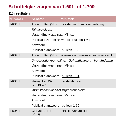
Schriftelijke vragen van 1-601 tot 1-700
113 resultaten
Nummer
Senator
Minister
1-601/1
Anciaux Bert
(VU)
minister van Landsverdediging
Militaire clubs.
Verzending vraag naar Minister
Publicatie zonder antwoord :
bulletin 1-61
Antwoord
Publicatie antwoord :
bulletin 1-65
1-602/1
Anciaux Bert
(VU)
vice-eerste minister en minister van F
Onroerende voorheffing. - Gehandicapten. - Vermindering.
Verzending vraag naar Minister
Antwoord
Publicatie antwoord :
bulletin 1-61
1-603/1
Verreycken Wim
Eerste Minister
(VL. BLOK)
Impulsfonds voor het Migrantenbeleid.
Verzending vraag naar Minister
Antwoord
Publicatie antwoord :
bulletin 1-60
1-604/1
Goovaerts Leo
minister van Justitie
(VLD)