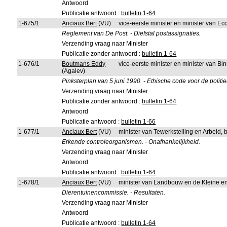
Antwoord
Publicatie antwoord :
bulletin 1-64
1-675/1
Anciaux Bert
(VU)
vice-eerste minister en minister van 
Reglement van De Post. - Diefstal postassignaties.
Verzending vraag naar Minister
Publicatie zonder antwoord :
bulletin 1-64
1-676/1
Boutmans Eddy
vice-eerste minister en minister van B
(Agalev)
Pinksterplan van 5 juni 1990. - Ethische code voor de politi
Verzending vraag naar Minister
Publicatie zonder antwoord :
bulletin 1-64
Antwoord
Publicatie antwoord :
bulletin 1-66
1-677/1
Anciaux Bert
(VU)
minister van Tewerkstelling en Arbeid,
Erkende controleorganismen. - Onafhankelijkheid.
Verzending vraag naar Minister
Antwoord
Publicatie antwoord :
bulletin 1-64
1-678/1
Anciaux Bert
(VU)
minister van Landbouw en de Kleine 
Dierentuinencommissie. - Resultaten.
Verzending vraag naar Minister
Antwoord
Publicatie antwoord :
bulletin 1-64