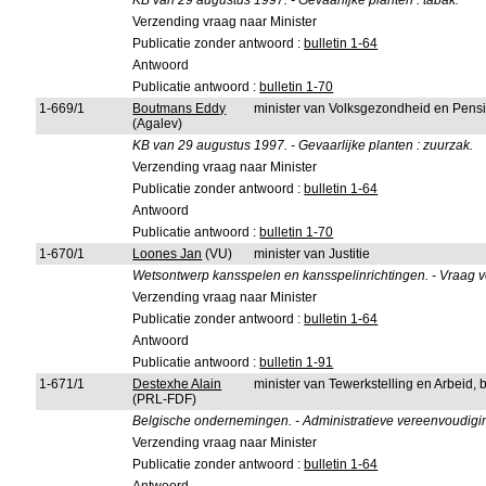
KB van 29 augustus 1997. - Gevaarlijke planten : tabak.
Verzending vraag naar Minister
Publicatie zonder antwoord :
bulletin 1-64
Antwoord
Publicatie antwoord :
bulletin 1-70
1-669/1
Boutmans Eddy
minister van Volksgezondheid en Pens
(Agalev)
KB van 29 augustus 1997. - Gevaarlijke planten : zuurzak.
Verzending vraag naar Minister
Publicatie zonder antwoord :
bulletin 1-64
Antwoord
Publicatie antwoord :
bulletin 1-70
1-670/1
Loones Jan
(VU)
minister van Justitie
Wetsontwerp kansspelen en kansspelinrichtingen. - Vraag v
Verzending vraag naar Minister
Publicatie zonder antwoord :
bulletin 1-64
Antwoord
Publicatie antwoord :
bulletin 1-91
1-671/1
Destexhe Alain
minister van Tewerkstelling en Arbeid,
(PRL-FDF)
Belgische ondernemingen. - Administratieve vereenvoudigi
Verzending vraag naar Minister
Publicatie zonder antwoord :
bulletin 1-64