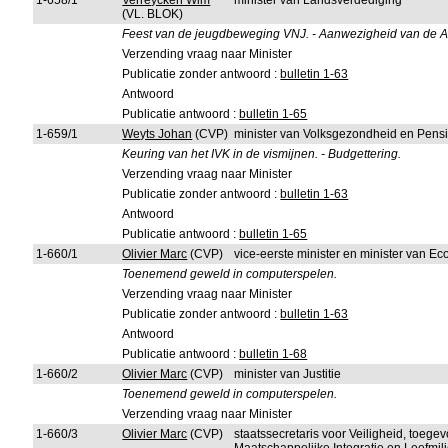
1-658/1
Verreycken Wim
minister van Landsverdediging
(VL. BLOK)
Feest van de jeugdbeweging VNJ. - Aanwezigheid van de Al
Verzending vraag naar Minister
Publicatie zonder antwoord :
bulletin 1-63
Antwoord
Publicatie antwoord :
bulletin 1-65
1-659/1
Weyts Johan
(CVP)
minister van Volksgezondheid en Pens
Keuring van het IVK in de vismijnen. - Budgettering.
Verzending vraag naar Minister
Publicatie zonder antwoord :
bulletin 1-63
Antwoord
Publicatie antwoord :
bulletin 1-65
1-660/1
Olivier Marc
(CVP)
vice-eerste minister en minister van 
Toenemend geweld in computerspelen.
Verzending vraag naar Minister
Publicatie zonder antwoord :
bulletin 1-63
Antwoord
Publicatie antwoord :
bulletin 1-68
1-660/2
Olivier Marc
(CVP)
minister van Justitie
Toenemend geweld in computerspelen.
Verzending vraag naar Minister
1-660/3
Olivier Marc
(CVP)
staatssecretaris voor Veiligheid, toeg