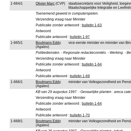
1-664/1
Olivier Marc
(CVP)
staatssecretaris voor Veiligheid, toeg
Maatschappelijke Integratie en Leefmi
Toenemend geweld in computerspelen.
Verzending vraag naar Minister
Publicatie zonder antwoord :
bulletin 1-63
Antwoord
Publicatie antwoord :
bulletin 1-97
1-665/1
Boutmans Eddy
vice-eerste minister en minister van B
(Agalev)
Politiediensten. - Regionale redactiecomités. - Werking. -
Verzending vraag naar Minister
Publicatie zonder antwoord :
bulletin 1-64
Antwoord
Publicatie antwoord :
bulletin 1-69
1-666/1
Boutmans Eddy
minister van Volksgezondheid en Pens
(Agalev)
KB van 29 augustus 1997. - Gevaarlijke planten : areca cat
Verzending vraag naar Minister
Publicatie zonder antwoord :
bulletin 1-64
Antwoord
Publicatie antwoord :
bulletin 1-70
1-668/1
Boutmans Eddy
minister van Volksgezondheid en Pens
(Agalev)