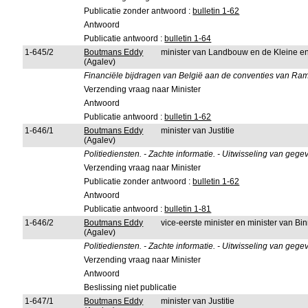
Publicatie zonder antwoord :
bulletin 1-62
Antwoord
Publicatie antwoord :
bulletin 1-64
1-645/2
Boutmans Eddy
minister van Landbouw en de Kleine 
(Agalev)
Financiële bijdragen van België aan de conventies van Ra
Verzending vraag naar Minister
Antwoord
Publicatie antwoord :
bulletin 1-62
1-646/1
Boutmans Eddy
minister van Justitie
(Agalev)
Politiediensten. - Zachte informatie. - Uitwisseling van gege
Verzending vraag naar Minister
Publicatie zonder antwoord :
bulletin 1-62
Antwoord
Publicatie antwoord :
bulletin 1-81
1-646/2
Boutmans Eddy
vice-eerste minister en minister van B
(Agalev)
Politiediensten. - Zachte informatie. - Uitwisseling van gege
Verzending vraag naar Minister
Antwoord
Beslissing niet publicatie
1-647/1
Boutmans Eddy
minister van Justitie