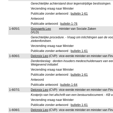
Gerechtelijke achterstand door tegenstrijdige beslissingen.
Verzending vraag naar Minister
Publicatie zonder antwoord :
bulletin 1-61
Antwoord
Publicatie antwoord :
bulletin 1-76
1-605/1
Goovaerts Leo
minister van Sociale Zaken
(VLD)
Gerechtelijke procedure. - Vraag om inlichtingen aan de vo
ziekenfondsen.
Verzending vraag naar Minister
Publicatie zonder antwoord :
bulletin 1-61
1-606/1
Delcroix Leo
(CVP)
vice-eerste minister en minister van F
Derdenbeslag : derden-houders medeschuldenaars van een bel
Wetgevend initiatief.
Verzending vraag naar Minister
Publicatie zonder antwoord :
bulletin 1-61
Antwoord
Publicatie antwoord :
bulletin 1-64
1-607/1
Delcroix Leo
(CVP)
vice-eerste minister en minister van F
Kostprijs van het afschrift van een bestuursdocument. - KB
Verzending vraag naar Minister
Publicatie zonder antwoord :
bulletin 1-61
1-608/1
Delcroix Leo
(CVP)
vice-eerste minister en minister van F