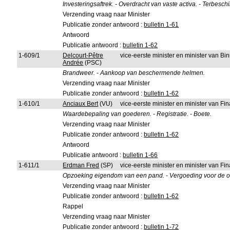
Investeringsaftrek. - Overdracht van vaste activa. - Terbes
Verzending vraag naar Minister
Publicatie zonder antwoord :
bulletin 1-61
Antwoord
Publicatie antwoord :
bulletin 1-62
1-609/1
Delcourt-Pêtre
vice-eerste minister en minister van B
Andrée
(PSC)
Brandweer. - Aankoop van beschermende helmen.
Verzending vraag naar Minister
Publicatie zonder antwoord :
bulletin 1-62
1-610/1
Anciaux Bert
(VU)
vice-eerste minister en minister van F
Waardebepaling van goederen. - Registratie. - Boete.
Verzending vraag naar Minister
Publicatie zonder antwoord :
bulletin 1-62
Antwoord
Publicatie antwoord :
bulletin 1-66
1-611/1
Erdman Fred
(SP)
vice-eerste minister en minister van F
Opzoeking eigendom van een pand. - Vergoeding voor de o
Verzending vraag naar Minister
Publicatie zonder antwoord :
bulletin 1-62
Rappel
Verzending vraag naar Minister
Publicatie zonder antwoord :
bulletin 1-72