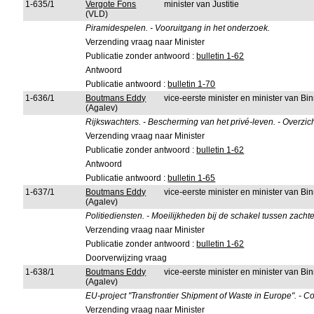
1-635/1
Vergote Fons
minister van Justitie
(VLD)
Piramidespelen. - Vooruitgang in het onderzoek.
Verzending vraag naar Minister
Publicatie zonder antwoord :
bulletin 1-62
Antwoord
Publicatie antwoord :
bulletin 1-70
1-636/1
Boutmans Eddy
vice-eerste minister en minister van B
(Agalev)
Rijkswachters. - Bescherming van het privé-leven. - Overzich
Verzending vraag naar Minister
Publicatie zonder antwoord :
bulletin 1-62
Antwoord
Publicatie antwoord :
bulletin 1-65
1-637/1
Boutmans Eddy
vice-eerste minister en minister van B
(Agalev)
Politiediensten. - Moeilijkheden bij de schakel tussen zacht
Verzending vraag naar Minister
Publicatie zonder antwoord :
bulletin 1-62
Doorverwijzing vraag
1-638/1
Boutmans Eddy
vice-eerste minister en minister van B
(Agalev)
EU-project "Transfrontier Shipment of Waste in Europe". - Co
Verzending vraag naar Minister