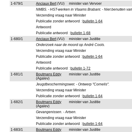
1-679/1
Anciaux Bert
(VU)
minister van Vervoer
NMBS. - HST-werken in Vlaams Brabant. - Niet benutten va
Verzending vraag naar Minister
Publicatie zonder antwoord :
bulletin 1-64
Antwoord
Publicatie antwoord :
bulletin 1-68
1-680/1
Anciaux Bert
(VU)
minister van Justitie
Onderzoek naar de moord op André Cools.
Verzending vraag naar Minister
Publicatie zonder antwoord :
bulletin 1-64
Antwoord
Publicatie antwoord :
bulletin 1-72
1-681/1
Boutmans Eddy
minister van Justitie
(Agalev)
Jeugdbeschermingswet. - Ontwerp "Cornelis".
Verzending vraag naar Minister
Publicatie zonder antwoord :
bulletin 1-64
1-682/1
Boutmans Eddy
minister van Justitie
(Agalev)
Gevangenissen. - Artsen.
Verzending vraag naar Minister
Publicatie zonder antwoord :
bulletin 1-64
1-683/1
Boutmans Eddy
minister van Justitie