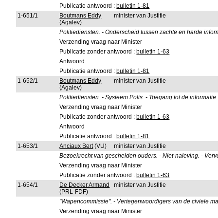
Publicatie antwoord :
bulletin 1-81
1-651/1
Boutmans Eddy
minister van Justitie
(Agalev)
Politiediensten. - Onderscheid tussen zachte en harde inform
Verzending vraag naar Minister
Publicatie zonder antwoord :
bulletin 1-63
Antwoord
Publicatie antwoord :
bulletin 1-81
1-652/1
Boutmans Eddy
minister van Justitie
(Agalev)
Politiediensten. - Systeem Polis. - Toegang tot de informatie.
Verzending vraag naar Minister
Publicatie zonder antwoord :
bulletin 1-63
Antwoord
Publicatie antwoord :
bulletin 1-81
1-653/1
Anciaux Bert
(VU)
minister van Justitie
Bezoekrecht van gescheiden ouders. - Niet-naleving. - Verv
Verzending vraag naar Minister
Publicatie zonder antwoord :
bulletin 1-63
1-654/1
De Decker Armand
minister van Justitie
(PRL-FDF)
"Wapencommissie". - Vertegenwoordigers van de civiele ma
Verzending vraag naar Minister