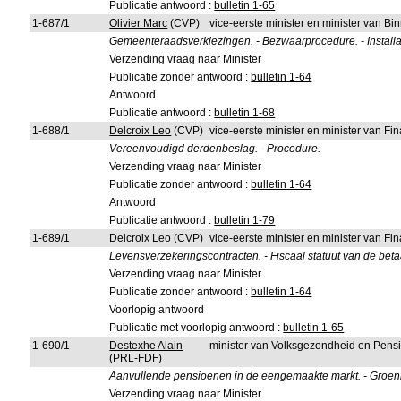
Publicatie antwoord :
bulletin 1-65
1-687/1
Olivier Marc
(CVP)
vice-eerste minister en minister van B
Gemeenteraadsverkiezingen. - Bezwaarprocedure. - Instal
Verzending vraag naar Minister
Publicatie zonder antwoord :
bulletin 1-64
Antwoord
Publicatie antwoord :
bulletin 1-68
1-688/1
Delcroix Leo
(CVP)
vice-eerste minister en minister van F
Vereenvoudigd derdenbeslag. - Procedure.
Verzending vraag naar Minister
Publicatie zonder antwoord :
bulletin 1-64
Antwoord
Publicatie antwoord :
bulletin 1-79
1-689/1
Delcroix Leo
(CVP)
vice-eerste minister en minister van F
Levensverzekeringscontracten. - Fiscaal statuut van de bet
Verzending vraag naar Minister
Publicatie zonder antwoord :
bulletin 1-64
Voorlopig antwoord
Publicatie met voorlopig antwoord :
bulletin 1-65
1-690/1
Destexhe Alain
minister van Volksgezondheid en Pens
(PRL-FDF)
Aanvullende pensioenen in de eengemaakte markt. - Groen
Verzending vraag naar Minister