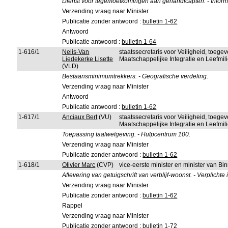
Dienst voor tegemoetkomingen aan gehandicapten. - Inform
Verzending vraag naar Minister
Publicatie zonder antwoord :
bulletin 1-62
Antwoord
Publicatie antwoord :
bulletin 1-64
1-616/1
Nelis-Van
staatssecretaris voor Veiligheid, toeg
Liedekerke Lisette
Maatschappelijke Integratie en Leefmi
(VLD)
Bestaansminimumtrekkers. - Geografische verdeling.
Verzending vraag naar Minister
Antwoord
Publicatie antwoord :
bulletin 1-62
1-617/1
Anciaux Bert
(VU)
staatssecretaris voor Veiligheid, toeg
Maatschappelijke Integratie en Leefmi
Toepassing taalwetgeving. - Hulpcentrum 100.
Verzending vraag naar Minister
Publicatie zonder antwoord :
bulletin 1-62
1-618/1
Olivier Marc
(CVP)
vice-eerste minister en minister van B
Aflevering van getuigschrift van verblijf-woonst. - Verplichte
Verzending vraag naar Minister
Publicatie zonder antwoord :
bulletin 1-62
Rappel
Verzending vraag naar Minister
Publicatie zonder antwoord :
bulletin 1-72