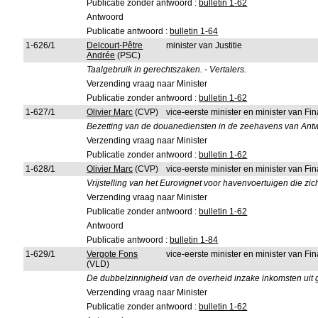
Publicatie zonder antwoord :
bulletin 1-62
Antwoord
Publicatie antwoord :
bulletin 1-64
1-626/1
Delcourt-Pêtre
minister van Justitie
Andrée
(PSC)
Taalgebruik in gerechtszaken. - Vertalers.
Verzending vraag naar Minister
Publicatie zonder antwoord :
bulletin 1-62
1-627/1
Olivier Marc
(CVP)
vice-eerste minister en minister van F
Bezetting van de douanediensten in de zeehavens van Ant
Verzending vraag naar Minister
Publicatie zonder antwoord :
bulletin 1-62
1-628/1
Olivier Marc
(CVP)
vice-eerste minister en minister van F
Vrijstelling van het Eurovignet voor havenvoertuigen die zic
Verzending vraag naar Minister
Publicatie zonder antwoord :
bulletin 1-62
Antwoord
Publicatie antwoord :
bulletin 1-84
1-629/1
Vergote Fons
vice-eerste minister en minister van F
(VLD)
De dubbelzinnigheid van de overheid inzake inkomsten uit g
Verzending vraag naar Minister
Publicatie zonder antwoord :
bulletin 1-62