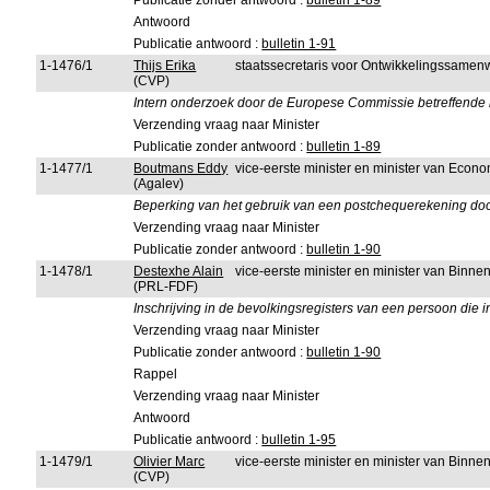
Publicatie zonder antwoord :
bulletin 1-89
Antwoord
Publicatie antwoord :
bulletin 1-91
1-1476/1
Thijs Erika
staatssecretaris voor Ontwikkelingssamen
(CVP)
Intern onderzoek door de Europese Commissie betreffende
Verzending vraag naar Minister
Publicatie zonder antwoord :
bulletin 1-89
1-1477/1
Boutmans Eddy
vice-eerste minister en minister van Econ
(Agalev)
Beperking van het gebruik van een postchequerekening do
Verzending vraag naar Minister
Publicatie zonder antwoord :
bulletin 1-90
1-1478/1
Destexhe Alain
vice-eerste minister en minister van Binn
(PRL-FDF)
Inschrijving in de bevolkingsregisters van een persoon die
Verzending vraag naar Minister
Publicatie zonder antwoord :
bulletin 1-90
Rappel
Verzending vraag naar Minister
Antwoord
Publicatie antwoord :
bulletin 1-95
1-1479/1
Olivier Marc
vice-eerste minister en minister van Binn
(CVP)