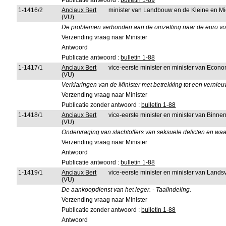
Publicatie antwoord :
bulletin 1-89
1-1416/2
Anciaux Bert
minister van Landbouw en de Kleine en 
(VU)
De problemen verbonden aan de omzetting naar de euro voor
Verzending vraag naar Minister
Antwoord
Publicatie antwoord :
bulletin 1-88
1-1417/1
Anciaux Bert
vice-eerste minister en minister van Econ
(VU)
Verklaringen van de Minister met betrekking tot een vernieu
Verzending vraag naar Minister
Publicatie zonder antwoord :
bulletin 1-88
1-1418/1
Anciaux Bert
vice-eerste minister en minister van Binn
(VU)
Ondervraging van slachtoffers van seksuele delicten en wa
Verzending vraag naar Minister
Antwoord
Publicatie antwoord :
bulletin 1-88
1-1419/1
Anciaux Bert
vice-eerste minister en minister van Lands
(VU)
De aankoopdienst van het leger. - Taalindeling.
Verzending vraag naar Minister
Publicatie zonder antwoord :
bulletin 1-88
Antwoord