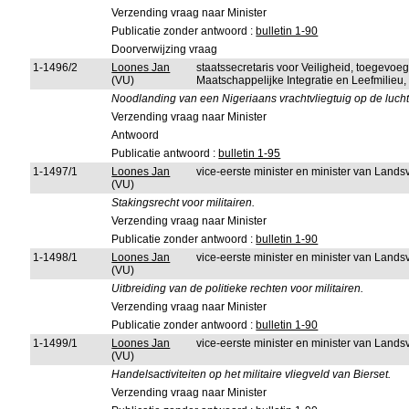
Verzending vraag naar Minister
Publicatie zonder antwoord :
bulletin 1-90
Doorverwijzing vraag
1-1496/2
Loones Jan
staatssecretaris voor Veiligheid, toegevoe
(VU)
Maatschappelijke Integratie en Leefmilieu
Noodlanding van een Nigeriaans vrachtvliegtuig op de luc
Verzending vraag naar Minister
Antwoord
Publicatie antwoord :
bulletin 1-95
1-1497/1
Loones Jan
vice-eerste minister en minister van Lands
(VU)
Stakingsrecht voor militairen.
Verzending vraag naar Minister
Publicatie zonder antwoord :
bulletin 1-90
1-1498/1
Loones Jan
vice-eerste minister en minister van Lands
(VU)
Uitbreiding van de politieke rechten voor militairen.
Verzending vraag naar Minister
Publicatie zonder antwoord :
bulletin 1-90
1-1499/1
Loones Jan
vice-eerste minister en minister van Lands
(VU)
Handelsactiviteiten op het militaire vliegveld van Bierset.
Verzending vraag naar Minister