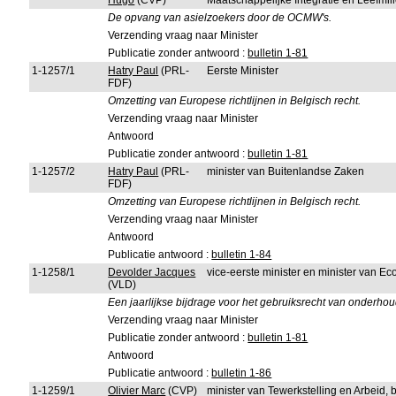
Hugo
(CVP)
Maatschappelijke Integratie en Leefmi
De opvang van asielzoekers door de OCMW's.
Verzending vraag naar Minister
Publicatie zonder antwoord :
bulletin 1-81
1-1257/1
Hatry Paul
(PRL-
Eerste Minister
FDF)
Omzetting van Europese richtlijnen in Belgisch recht.
Verzending vraag naar Minister
Antwoord
Publicatie zonder antwoord :
bulletin 1-81
1-1257/2
Hatry Paul
(PRL-
minister van Buitenlandse Zaken
FDF)
Omzetting van Europese richtlijnen in Belgisch recht.
Verzending vraag naar Minister
Antwoord
Publicatie antwoord :
bulletin 1-84
1-1258/1
Devolder Jacques
vice-eerste minister en minister van 
(VLD)
Een jaarlijkse bijdrage voor het gebruiksrecht van onderho
Verzending vraag naar Minister
Publicatie zonder antwoord :
bulletin 1-81
Antwoord
Publicatie antwoord :
bulletin 1-86
1-1259/1
Olivier Marc
(CVP)
minister van Tewerkstelling en Arbeid,