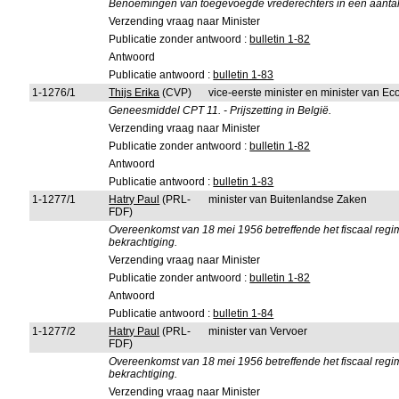
Benoemingen van toegevoegde vrederechters in een aantal
Verzending vraag naar Minister
Publicatie zonder antwoord :
bulletin 1-82
Antwoord
Publicatie antwoord :
bulletin 1-83
1-1276/1
Thijs Erika
(CVP)
vice-eerste minister en minister van 
Geneesmiddel CPT 11. - Prijszetting in België.
Verzending vraag naar Minister
Publicatie zonder antwoord :
bulletin 1-82
Antwoord
Publicatie antwoord :
bulletin 1-83
1-1277/1
Hatry Paul
(PRL-
minister van Buitenlandse Zaken
FDF)
Overeenkomst van 18 mei 1956 betreffende het fiscaal regime
bekrachtiging.
Verzending vraag naar Minister
Publicatie zonder antwoord :
bulletin 1-82
Antwoord
Publicatie antwoord :
bulletin 1-84
1-1277/2
Hatry Paul
(PRL-
minister van Vervoer
FDF)
Overeenkomst van 18 mei 1956 betreffende het fiscaal regime
bekrachtiging.
Verzending vraag naar Minister