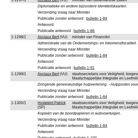
1-1297/1
Anciaux Bert
(VU)
minister van Buitenlandse Zaken
Diplomatieke en andere bijzondere identiteitskaarten.
Verzending vraag naar Minister
Publicatie zonder antwoord :
bulletin 1-84
Antwoord
Publicatie antwoord :
bulletin 1-86
1-1298/1
Anciaux Bert
(VU)
minister van Financiën
Administratie van de Ondernemings- en Inkomensfiscaliteit .
Verzending vraag naar Minister
Publicatie zonder antwoord :
bulletin 1-84
Antwoord
Publicatie antwoord :
bulletin 1-91
1-1299/1
Anciaux Bert
(VU)
staatssecretaris voor Veiligheid, toeg
Maatschappelijke Integratie en Leefmi
Dringende geneeskundige hulpverlening. - Hulpposten voor
Verzending vraag naar Minister
Publicatie zonder antwoord :
bulletin 1-84
1-1300/1
Hostekint Patrick
staatssecretaris voor Veiligheid, toeg
(SP)
Maatschappelijke Integratie en Leefmi
Kopieën van de boordpapieren in autovoertuigen.
Verzending vraag naar Minister
Publicatie zonder antwoord :
bulletin 1-84
Antwoord