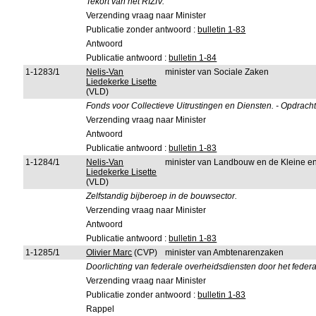
Tekort van het RIZIV.
Verzending vraag naar Minister
Publicatie zonder antwoord :
bulletin 1-83
Antwoord
Publicatie antwoord :
bulletin 1-84
1-1283/1
Nelis-Van
minister van Sociale Zaken
Liedekerke Lisette
(VLD)
Fonds voor Collectieve Uitrustingen en Diensten. - Opdrach
Verzending vraag naar Minister
Antwoord
Publicatie antwoord :
bulletin 1-83
1-1284/1
Nelis-Van
minister van Landbouw en de Kleine 
Liedekerke Lisette
(VLD)
Zelfstandig bijberoep in de bouwsector.
Verzending vraag naar Minister
Antwoord
Publicatie antwoord :
bulletin 1-83
1-1285/1
Olivier Marc
(CVP)
minister van Ambtenarenzaken
Doorlichting van federale overheidsdiensten door het feder
Verzending vraag naar Minister
Publicatie zonder antwoord :
bulletin 1-83
Rappel