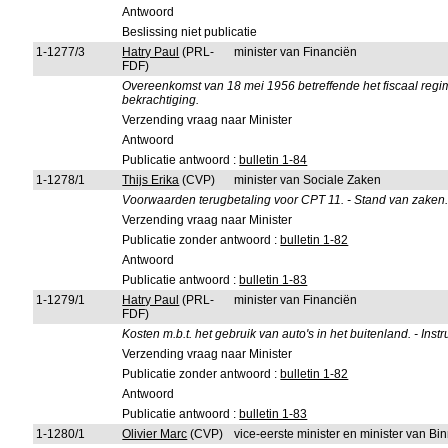
Antwoord
Beslissing niet publicatie
1-1277/3
Hatry Paul
(PRL-
minister van Financiën
FDF)
Overeenkomst van 18 mei 1956 betreffende het fiscaal regime
bekrachtiging.
Verzending vraag naar Minister
Antwoord
Publicatie antwoord :
bulletin 1-84
1-1278/1
Thijs Erika
(CVP)
minister van Sociale Zaken
Voorwaarden terugbetaling voor CPT 11. - Stand van zaken
Verzending vraag naar Minister
Publicatie zonder antwoord :
bulletin 1-82
Antwoord
Publicatie antwoord :
bulletin 1-83
1-1279/1
Hatry Paul
(PRL-
minister van Financiën
FDF)
Kosten m.b.t. het gebruik van auto's in het buitenland. - Instr
Verzending vraag naar Minister
Publicatie zonder antwoord :
bulletin 1-82
Antwoord
Publicatie antwoord :
bulletin 1-83
1-1280/1
Olivier Marc
(CVP)
vice-eerste minister en minister van B