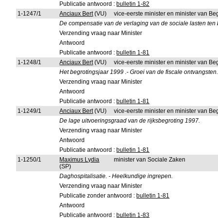
Publicatie antwoord :
bulletin 1-82
1-1247/1
Anciaux Bert
(VU)
vice-eerste minister en minister van Be
De compensatie van de verlaging van de sociale lasten ten
Verzending vraag naar Minister
Antwoord
Publicatie antwoord :
bulletin 1-81
1-1248/1
Anciaux Bert
(VU)
vice-eerste minister en minister van Be
Het begrotingsjaar 1999 .- Groei van de fiscale ontvangsten
Verzending vraag naar Minister
Antwoord
Publicatie antwoord :
bulletin 1-81
1-1249/1
Anciaux Bert
(VU)
vice-eerste minister en minister van Be
De lage uitvoeringsgraad van de rijksbegroting 1997.
Verzending vraag naar Minister
Antwoord
Publicatie antwoord :
bulletin 1-81
1-1250/1
Maximus Lydia
minister van Sociale Zaken
(SP)
Daghospitalisatie. - Heelkundige ingrepen.
Verzending vraag naar Minister
Publicatie zonder antwoord :
bulletin 1-81
Antwoord
Publicatie antwoord :
bulletin 1-83