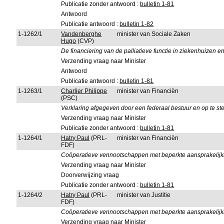
Publicatie zonder antwoord :
bulletin 1-81
Antwoord
Publicatie antwoord :
bulletin 1-82
1-1262/1
Vandenberghe
minister van Sociale Zaken
Hugo
(CVP)
De financiering van de palliatieve functie in ziekenhuizen e
Verzending vraag naar Minister
Antwoord
Publicatie antwoord :
bulletin 1-81
1-1263/1
Charlier Philippe
minister van Financiën
(PSC)
Verklaring afgegeven door een federaal bestuur en op te ste
Verzending vraag naar Minister
Publicatie zonder antwoord :
bulletin 1-81
1-1264/1
Hatry Paul
(PRL-
minister van Financiën
FDF)
Coöperatieve vennootschappen met beperkte aansprakelijkh
Verzending vraag naar Minister
Doorverwijzing vraag
Publicatie zonder antwoord :
bulletin 1-81
1-1264/2
Hatry Paul
(PRL-
minister van Justitie
FDF)
Coöperatieve vennootschappen met beperkte aansprakelijkh
Verzending vraag naar Minister