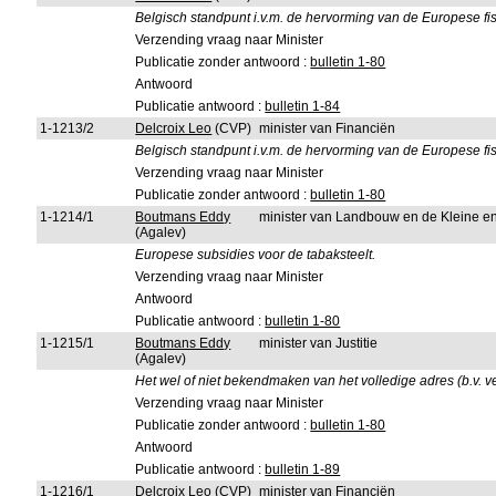
Belgisch standpunt i.v.m. de hervorming van de Europese fisc
Verzending vraag naar Minister
Publicatie zonder antwoord :
bulletin 1-80
Antwoord
Publicatie antwoord :
bulletin 1-84
1-1213/2
Delcroix Leo
(CVP)
minister van Financiën
Belgisch standpunt i.v.m. de hervorming van de Europese fisc
Verzending vraag naar Minister
Publicatie zonder antwoord :
bulletin 1-80
1-1214/1
Boutmans Eddy
minister van Landbouw en de Kleine 
(Agalev)
Europese subsidies voor de tabaksteelt.
Verzending vraag naar Minister
Antwoord
Publicatie antwoord :
bulletin 1-80
1-1215/1
Boutmans Eddy
minister van Justitie
(Agalev)
Het wel of niet bekendmaken van het volledige adres (b.v. v
Verzending vraag naar Minister
Publicatie zonder antwoord :
bulletin 1-80
Antwoord
Publicatie antwoord :
bulletin 1-89
1-1216/1
Delcroix Leo
(CVP)
minister van Financiën