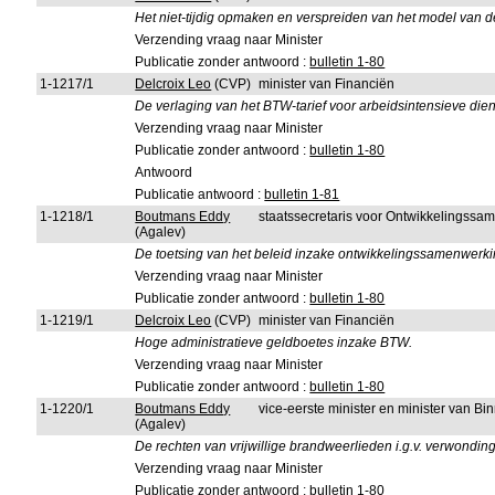
Het niet-tijdig opmaken en verspreiden van het model van d
Verzending vraag naar Minister
Publicatie zonder antwoord :
bulletin 1-80
1-1217/1
Delcroix Leo
(CVP)
minister van Financiën
De verlaging van het BTW-tarief voor arbeidsintensieve diens
Verzending vraag naar Minister
Publicatie zonder antwoord :
bulletin 1-80
Antwoord
Publicatie antwoord :
bulletin 1-81
1-1218/1
Boutmans Eddy
staatssecretaris voor Ontwikkelingssa
(Agalev)
De toetsing van het beleid inzake ontwikkelingssamenwerk
Verzending vraag naar Minister
Publicatie zonder antwoord :
bulletin 1-80
1-1219/1
Delcroix Leo
(CVP)
minister van Financiën
Hoge administratieve geldboetes inzake BTW.
Verzending vraag naar Minister
Publicatie zonder antwoord :
bulletin 1-80
1-1220/1
Boutmans Eddy
vice-eerste minister en minister van B
(Agalev)
De rechten van vrijwillige brandweerlieden i.g.v. verwondingen
Verzending vraag naar Minister
Publicatie zonder antwoord :
bulletin 1-80