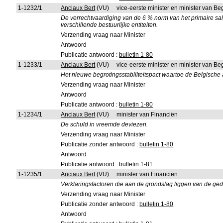
1-1232/1
Anciaux Bert
(VU)
vice-eerste minister en minister van Be
De verrechtvaardiging van de 6 % norm van het primaire sa
verschillende bestuurlijke entiteiten.
Verzending vraag naar Minister
Antwoord
Publicatie antwoord :
bulletin 1-80
1-1233/1
Anciaux Bert
(VU)
vice-eerste minister en minister van Be
Het nieuwe begrotingsstabiliteitspact waartoe de Belgische 
Verzending vraag naar Minister
Antwoord
Publicatie antwoord :
bulletin 1-80
1-1234/1
Anciaux Bert
(VU)
minister van Financiën
De schuld in vreemde deviezen.
Verzending vraag naar Minister
Publicatie zonder antwoord :
bulletin 1-80
Antwoord
Publicatie antwoord :
bulletin 1-81
1-1235/1
Anciaux Bert
(VU)
minister van Financiën
Verklaringsfactoren die aan de grondslag liggen van de ge
Verzending vraag naar Minister
Publicatie zonder antwoord :
bulletin 1-80
Antwoord