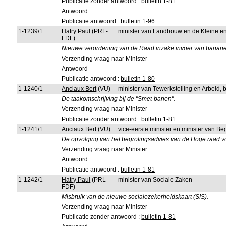
Publicatie zonder antwoord :
bulletin 1-81
Antwoord
Publicatie antwoord :
bulletin 1-96
1-1239/1
Hatry Paul
(PRL-
minister van Landbouw en de Kleine 
FDF)
Nieuwe verordening van de Raad inzake invoer van banan
Verzending vraag naar Minister
Antwoord
Publicatie antwoord :
bulletin 1-80
1-1240/1
Anciaux Bert
(VU)
minister van Tewerkstelling en Arbeid,
De taakomschrijving bij de "Smet-banen".
Verzending vraag naar Minister
Publicatie zonder antwoord :
bulletin 1-81
1-1241/1
Anciaux Bert
(VU)
vice-eerste minister en minister van Be
De opvolging van het begrotingsadvies van de Hoge raad v
Verzending vraag naar Minister
Antwoord
Publicatie antwoord :
bulletin 1-81
1-1242/1
Hatry Paul
(PRL-
minister van Sociale Zaken
FDF)
Misbruik van de nieuwe socialezekerheidskaart (SIS).
Verzending vraag naar Minister
Publicatie zonder antwoord :
bulletin 1-81