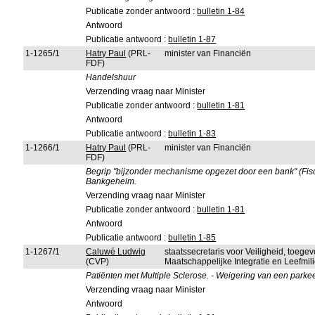
Publicatie zonder antwoord :
bulletin 1-84
Antwoord
Publicatie antwoord :
bulletin 1-87
1-1265/1
Hatry Paul
(PRL-
minister van Financiën
FDF)
Handelshuur
Verzending vraag naar Minister
Publicatie zonder antwoord :
bulletin 1-81
Antwoord
Publicatie antwoord :
bulletin 1-83
1-1266/1
Hatry Paul
(PRL-
minister van Financiën
FDF)
Begrip "bijzonder mechanisme opgezet door een bank" (Fisc
Bankgeheim.
Verzending vraag naar Minister
Publicatie zonder antwoord :
bulletin 1-81
Antwoord
Publicatie antwoord :
bulletin 1-85
1-1267/1
Caluwé Ludwig
staatssecretaris voor Veiligheid, toeg
(CVP)
Maatschappelijke Integratie en Leefmi
Patiënten met Multiple Sclerose. - Weigering van een parkee
Verzending vraag naar Minister
Antwoord