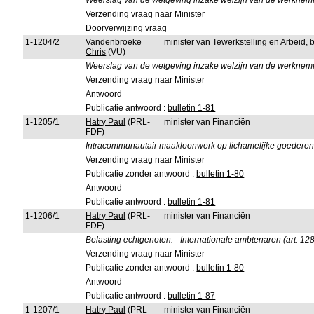
Weerslag van de wetgeving inzake welzijn van de werknem
Verzending vraag naar Minister
Doorverwijzing vraag
1-1204/2
Vandenbroeke
minister van Tewerkstelling en Arbeid,
Chris
(VU)
Weerslag van de wetgeving inzake welzijn van de werknem
Verzending vraag naar Minister
Antwoord
Publicatie antwoord :
bulletin 1-81
1-1205/1
Hatry Paul
(PRL-
minister van Financiën
FDF)
Intracommunautair maakloonwerk op lichamelijke goederen
Verzending vraag naar Minister
Publicatie zonder antwoord :
bulletin 1-80
Antwoord
Publicatie antwoord :
bulletin 1-81
1-1206/1
Hatry Paul
(PRL-
minister van Financiën
FDF)
Belasting echtgenoten. - Internationale ambtenaren (art. 128
Verzending vraag naar Minister
Publicatie zonder antwoord :
bulletin 1-80
Antwoord
Publicatie antwoord :
bulletin 1-87
1-1207/1
Hatry Paul
(PRL-
minister van Financiën