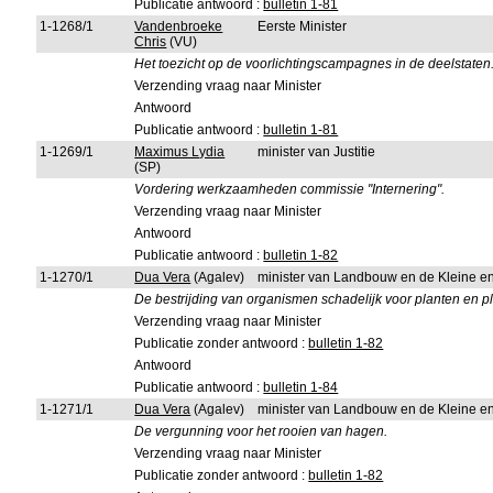
Publicatie antwoord :
bulletin 1-81
1-1268/1
Vandenbroeke
Eerste Minister
Chris
(VU)
Het toezicht op de voorlichtingscampagnes in de deelstaten
Verzending vraag naar Minister
Antwoord
Publicatie antwoord :
bulletin 1-81
1-1269/1
Maximus Lydia
minister van Justitie
(SP)
Vordering werkzaamheden commissie "Internering".
Verzending vraag naar Minister
Antwoord
Publicatie antwoord :
bulletin 1-82
1-1270/1
Dua Vera
(Agalev)
minister van Landbouw en de Kleine 
De bestrijding van organismen schadelijk voor planten en p
Verzending vraag naar Minister
Publicatie zonder antwoord :
bulletin 1-82
Antwoord
Publicatie antwoord :
bulletin 1-84
1-1271/1
Dua Vera
(Agalev)
minister van Landbouw en de Kleine 
De vergunning voor het rooien van hagen.
Verzending vraag naar Minister
Publicatie zonder antwoord :
bulletin 1-82