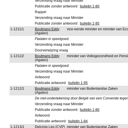
Verzending vraag naar Minister
Publicatie zonder antwoord :
bulletin 1-80
Rappel
Verzending vraag naar Minister
Publicatie zonder antwoord :
bulletin 1-95
1-1211/1
Boutmans Eddy
vice-eerste minister en minister van 
(Agalev)
Ftalaten in speelgoed.
Verzending vraag naar Minister
Doorverwijzing vraag
1-1211/2
Boutmans Eddy
minister van Volksgezondheid en Pens
(Agalev)
Ftalaten in speelgoed.
Verzending vraag naar Minister
Antwoord
Publicatie antwoord :
bulletin 1-95
1-1212/1
Boutmans Eddy
minister van Buitenlandse Zaken
(Agalev)
De niet-ondertekening door België van een Conventie tegen
Verzending vraag naar Minister
Publicatie zonder antwoord :
bulletin 1-80
Antwoord
Publicatie antwoord :
bulletin 1-84
1-1213/1
Delcroix Leo
(CVP)
minister van Buitenlandse Zaken