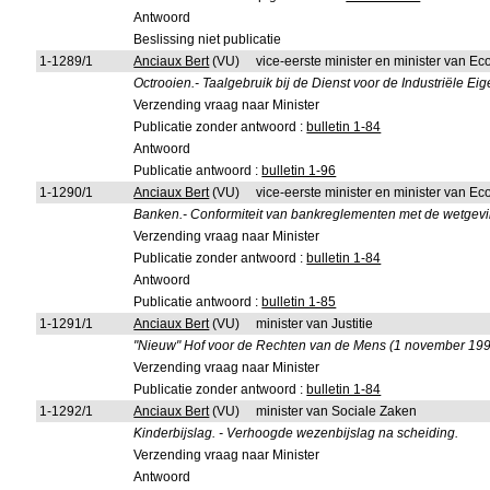
Antwoord
Beslissing niet publicatie
1-1289/1
Anciaux Bert
(VU)
vice-eerste minister en minister van 
Octrooien.- Taalgebruik bij de Dienst voor de Industriële E
Verzending vraag naar Minister
Publicatie zonder antwoord :
bulletin 1-84
Antwoord
Publicatie antwoord :
bulletin 1-96
1-1290/1
Anciaux Bert
(VU)
vice-eerste minister en minister van 
Banken.- Conformiteit van bankreglementen met de wetgevi
Verzending vraag naar Minister
Publicatie zonder antwoord :
bulletin 1-84
Antwoord
Publicatie antwoord :
bulletin 1-85
1-1291/1
Anciaux Bert
(VU)
minister van Justitie
"Nieuw" Hof voor de Rechten van de Mens (1 november 199
Verzending vraag naar Minister
Publicatie zonder antwoord :
bulletin 1-84
1-1292/1
Anciaux Bert
(VU)
minister van Sociale Zaken
Kinderbijslag. - Verhoogde wezenbijslag na scheiding.
Verzending vraag naar Minister
Antwoord