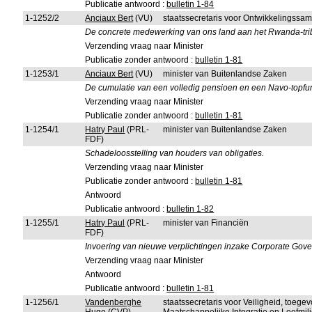
Publicatie antwoord :
bulletin 1-84
1-1252/2
Anciaux Bert
(VU)
staatssecretaris voor Ontwikkelingssa
De concrete medewerking van ons land aan het Rwanda-tri
Verzending vraag naar Minister
Publicatie zonder antwoord :
bulletin 1-81
1-1253/1
Anciaux Bert
(VU)
minister van Buitenlandse Zaken
De cumulatie van een volledig pensioen en een Navo-topfun
Verzending vraag naar Minister
Publicatie zonder antwoord :
bulletin 1-81
1-1254/1
Hatry Paul
(PRL-
minister van Buitenlandse Zaken
FDF)
Schadeloosstelling van houders van obligaties.
Verzending vraag naar Minister
Publicatie zonder antwoord :
bulletin 1-81
Antwoord
Publicatie antwoord :
bulletin 1-82
1-1255/1
Hatry Paul
(PRL-
minister van Financiën
FDF)
Invoering van nieuwe verplichtingen inzake Corporate Go
Verzending vraag naar Minister
Antwoord
Publicatie antwoord :
bulletin 1-81
1-1256/1
Vandenberghe
staatssecretaris voor Veiligheid, toeg