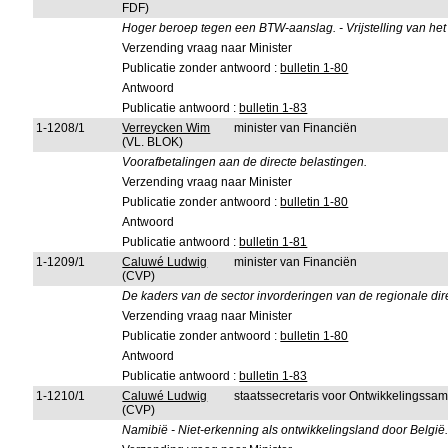
FDF)
Hoger beroep tegen een BTW-aanslag. - Vrijstelling van het 
Verzending vraag naar Minister
Publicatie zonder antwoord :
bulletin 1-80
Antwoord
Publicatie antwoord :
bulletin 1-83
1-1208/1
Verreycken Wim
minister van Financiën
(VL. BLOK)
Voorafbetalingen aan de directe belastingen.
Verzending vraag naar Minister
Publicatie zonder antwoord :
bulletin 1-80
Antwoord
Publicatie antwoord :
bulletin 1-81
1-1209/1
Caluwé Ludwig
minister van Financiën
(CVP)
De kaders van de sector invorderingen van de regionale dire
Verzending vraag naar Minister
Publicatie zonder antwoord :
bulletin 1-80
Antwoord
Publicatie antwoord :
bulletin 1-83
1-1210/1
Caluwé Ludwig
staatssecretaris voor Ontwikkelingssa
(CVP)
Namibië - Niet-erkenning als ontwikkelingsland door België