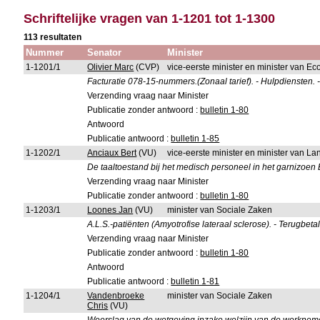
Schriftelijke vragen van 1-1201 tot 1-1300
113 resultaten
Nummer
Senator
Minister
1-1201/1
Olivier Marc
(CVP)
vice-eerste minister en minister van 
Facturatie 078-15-nummers.(Zonaal tarief). - Hulpdiensten. -
Verzending vraag naar Minister
Publicatie zonder antwoord :
bulletin 1-80
Antwoord
Publicatie antwoord :
bulletin 1-85
1-1202/1
Anciaux Bert
(VU)
vice-eerste minister en minister van L
De taaltoestand bij het medisch personeel in het garnizoen
Verzending vraag naar Minister
Publicatie zonder antwoord :
bulletin 1-80
1-1203/1
Loones Jan
(VU)
minister van Sociale Zaken
A.L.S.-patiënten (Amyotrofise lateraal sclerose). - Terugbet
Verzending vraag naar Minister
Publicatie zonder antwoord :
bulletin 1-80
Antwoord
Publicatie antwoord :
bulletin 1-81
1-1204/1
Vandenbroeke
minister van Sociale Zaken
Chris
(VU)