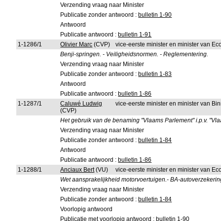
Verzending vraag naar Minister
Publicatie zonder antwoord :
bulletin 1-90
Antwoord
Publicatie antwoord :
bulletin 1-91
1-1286/1
Olivier Marc
(CVP)
vice-eerste minister en minister van 
Benji-springen. - Veiligheidsnormen. - Reglementering.
Verzending vraag naar Minister
Publicatie zonder antwoord :
bulletin 1-83
Antwoord
Publicatie antwoord :
bulletin 1-86
1-1287/1
Caluwé Ludwig
vice-eerste minister en minister van B
(CVP)
Het gebruik van de benaming "Vlaams Parlement" i.p.v. "Vl
Verzending vraag naar Minister
Publicatie zonder antwoord :
bulletin 1-84
Antwoord
Publicatie antwoord :
bulletin 1-86
1-1288/1
Anciaux Bert
(VU)
vice-eerste minister en minister van 
Wet aansprakelijkheid motorvoertuigen.- BA-autoverzekerin
Verzending vraag naar Minister
Publicatie zonder antwoord :
bulletin 1-84
Voorlopig antwoord
Publicatie met voorlopig antwoord :
bulletin 1-90