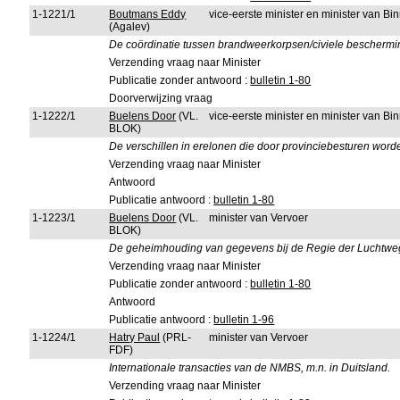
1-1221/1
Boutmans Eddy
vice-eerste minister en minister van B
(Agalev)
De coördinatie tussen brandweerkorpsen/civiele beschermi
Verzending vraag naar Minister
Publicatie zonder antwoord :
bulletin 1-80
Doorverwijzing vraag
1-1222/1
Buelens Door
(VL.
vice-eerste minister en minister van B
BLOK)
De verschillen in erelonen die door provinciebesturen wor
Verzending vraag naar Minister
Antwoord
Publicatie antwoord :
bulletin 1-80
1-1223/1
Buelens Door
(VL.
minister van Vervoer
BLOK)
De geheimhouding van gegevens bij de Regie der Luchtwe
Verzending vraag naar Minister
Publicatie zonder antwoord :
bulletin 1-80
Antwoord
Publicatie antwoord :
bulletin 1-96
1-1224/1
Hatry Paul
(PRL-
minister van Vervoer
FDF)
Internationale transacties van de NMBS, m.n. in Duitsland.
Verzending vraag naar Minister