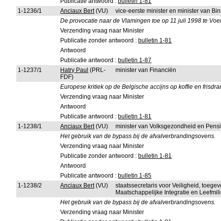
Publicatie antwoord :
bulletin 1-81
1-1236/1
Anciaux Bert
(VU)
vice-eerste minister en minister van B
De provocatie naar de Vlamingen toe op 11 juli 1998 te Vo
Verzending vraag naar Minister
Publicatie zonder antwoord :
bulletin 1-81
Antwoord
Publicatie antwoord :
bulletin 1-87
1-1237/1
Hatry Paul
(PRL-
minister van Financiën
FDF)
Europese kritiek op de Belgische accijns op koffie en frisdr
Verzending vraag naar Minister
Antwoord
Publicatie antwoord :
bulletin 1-81
1-1238/1
Anciaux Bert
(VU)
minister van Volksgezondheid en Pens
Het gebruik van de bypass bij de afvalverbrandingsovens.
Verzending vraag naar Minister
Publicatie zonder antwoord :
bulletin 1-81
Antwoord
Publicatie antwoord :
bulletin 1-85
1-1238/2
Anciaux Bert
(VU)
staatssecretaris voor Veiligheid, toeg
Maatschappelijke Integratie en Leefmi
Het gebruik van de bypass bij de afvalverbrandingsovens.
Verzending vraag naar Minister