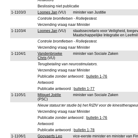
Antwoord
Beslissing niet publicatie
1-1103/3
Loones Jan
(VU)
minister van Justitie
Controle bromfietsen - Rolletjestest.
Verzending vraag naar Minister
1-1103/4
Loones Jan
(VU)
staatssecretaris voor Veiligheid, toeg
Maatschappelijke Integratie en Leefmi
Controle bromfietsen - Rolletjestest.
Verzending vraag naar Minister
1-1104/1
Vandenbroeke
minister van Sociale Zaken
Chris
(VU)
Terugbetaling van neurostimulators.
Verzending vraag naar Minister
Publicatie zonder antwoord :
bulletin 1-76
Antwoord
Publicatie antwoord :
bulletin 1-77
1-1105/1
Milquet Joëlle
minister van Sociale Zaken
(PSC)
Nieuw statuut ter studie bij het RIZIV voor de kinesitherapeu
Verzending vraag naar Minister
Publicatie zonder antwoord :
bulletin 1-76
Antwoord
Publicatie antwoord :
bulletin 1-78
1-1106/1
Goovaerts Leo
vice-eerste minister en minister van 