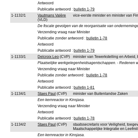
Antwoord
Publicatie antwoord :
bulletin 1-79
1-1132/1
Vautmans Valère
vice-eerste minister en minister van 
(VLD)
De fiscale gevolgen van de reorganisatie van onderneming
Verzending vraag naar Minister
Publicatie zonder antwoord :
bulletin 1-78
Antwoord
Publicatie antwoord :
bulletin 1-79
1-1133/1
Delcroix Leo
(CVP)
minister van Tewerkstelling en Arbeid
Plaatselijke werkgelegenheidsagentschappen. - Redenen waar
Verzending vraag naar Minister
Publicatie zonder antwoord :
bulletin 1-78
Antwoord
Publicatie antwoord :
bulletin 1-81
1-1134/1
Staes Paul
(CVP)
minister van Buitenlandse Zaken
Een kernreactor in Kinsjasa.
Verzending vraag naar Minister
Antwoord
Publicatie antwoord :
bulletin 1-78
1-1134/2
Staes Paul
(CVP)
staatssecretaris voor Veiligheid, toeg
Maatschappelijke Integratie en Leefmi
Een kernreactor in Kinsjasa.