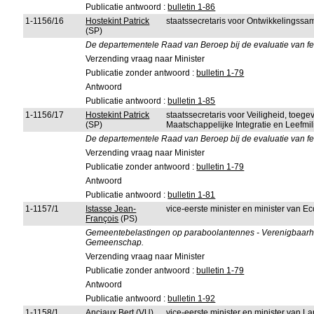
Publicatie antwoord :
bulletin 1-86
1-1156/16
Hostekint Patrick
staatssecretaris voor Ontwikkelingssa
(SP)
De departementele Raad van Beroep bij de evaluatie van f
Verzending vraag naar Minister
Publicatie zonder antwoord :
bulletin 1-79
Antwoord
Publicatie antwoord :
bulletin 1-85
1-1156/17
Hostekint Patrick
staatssecretaris voor Veiligheid, toeg
(SP)
Maatschappelijke Integratie en Leefmi
De departementele Raad van Beroep bij de evaluatie van f
Verzending vraag naar Minister
Publicatie zonder antwoord :
bulletin 1-79
Antwoord
Publicatie antwoord :
bulletin 1-81
1-1157/1
Istasse Jean-
vice-eerste minister en minister van 
François
(PS)
Gemeentebelastingen op paraboolantennes - Verenigbaarhei
Gemeenschap.
Verzending vraag naar Minister
Publicatie zonder antwoord :
bulletin 1-79
Antwoord
Publicatie antwoord :
bulletin 1-92
1-1158/1
Anciaux Bert
(VU)
vice-eerste minister en minister van L