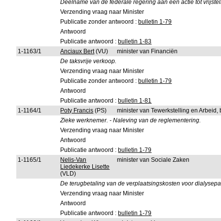
Deelname van de federale regering aan een actie tot vrijste
Verzending vraag naar Minister
Publicatie zonder antwoord :
bulletin 1-79
Antwoord
Publicatie antwoord :
bulletin 1-83
1-1163/1
Anciaux Bert
(VU)
minister van Financiën
De taksvrije verkoop.
Verzending vraag naar Minister
Publicatie zonder antwoord :
bulletin 1-79
Antwoord
Publicatie antwoord :
bulletin 1-81
1-1164/1
Poty Francis
(PS)
minister van Tewerkstelling en Arbeid
Zieke werknemer. - Naleving van de reglementering.
Verzending vraag naar Minister
Antwoord
Publicatie antwoord :
bulletin 1-79
1-1165/1
Nelis-Van
minister van Sociale Zaken
Liedekerke Lisette
(VLD)
De terugbetaling van de verplaatsingskosten voor dialysepa
Verzending vraag naar Minister
Antwoord
Publicatie antwoord :
bulletin 1-79