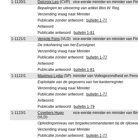
1-1120/1
Delcroix Leo
(CVP)
vice-eerste minister en minister van 
Bepalingen ter uitvoering van artikel 8bis W. Reg.
Verzending vraag naar Minister
Publicatie zonder antwoord :
bulletin 1-77
Antwoord
Publicatie antwoord :
bulletin 1-81
1-1121/1
Vergote Fons
(VLD)
vice-eerste minister en minister van 
De inkohiering van het Eurovignet.
Verzending vraag naar Minister
Publicatie zonder antwoord :
bulletin 1-77
Antwoord
Publicatie antwoord :
bulletin 1-81
1-1122/1
Maximus Lydia
(SP)
minister van Volksgezondheid en Pen
Exploitatie van de gegevens van het kankerregister.
Verzending vraag naar Minister
Publicatie zonder antwoord :
bulletin 1-77
Antwoord
Publicatie antwoord :
bulletin 1-79
1-1123/1
Coveliers Hugo
vice-eerste minister en minister van 
(VLD)
Opleidingsniveau van brigadecommandanten bij de rijkswac
Verzending vraag naar Minister
Publicatie zonder antwoord :
bulletin 1-77