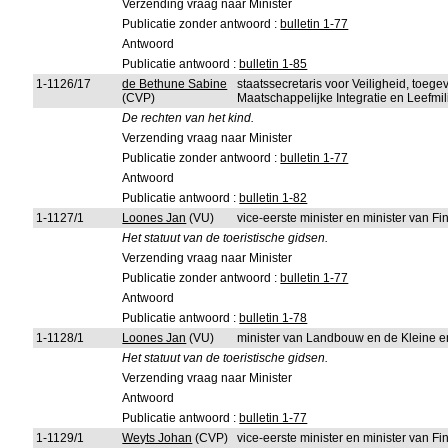
Verzending vraag naar Minister
Publicatie zonder antwoord :
bulletin 1-77
Antwoord
Publicatie antwoord :
bulletin 1-85
1-1126/17
de Bethune Sabine
staatssecretaris voor Veiligheid, toeg
(CVP)
Maatschappelijke Integratie en Leefmi
De rechten van het kind.
Verzending vraag naar Minister
Publicatie zonder antwoord :
bulletin 1-77
Antwoord
Publicatie antwoord :
bulletin 1-82
1-1127/1
Loones Jan
(VU)
vice-eerste minister en minister van 
Het statuut van de toeristische gidsen.
Verzending vraag naar Minister
Publicatie zonder antwoord :
bulletin 1-77
Antwoord
Publicatie antwoord :
bulletin 1-78
1-1128/1
Loones Jan
(VU)
minister van Landbouw en de Kleine 
Het statuut van de toeristische gidsen.
Verzending vraag naar Minister
Antwoord
Publicatie antwoord :
bulletin 1-77
1-1129/1
Weyts Johan
(CVP)
vice-eerste minister en minister van 