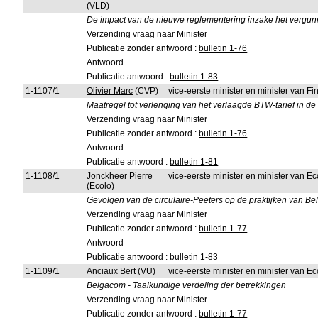
(VLD)
De impact van de nieuwe reglementering inzake het vergun
Verzending vraag naar Minister
Publicatie zonder antwoord :
bulletin 1-76
Antwoord
Publicatie antwoord :
bulletin 1-83
1-1107/1
Olivier Marc
(CVP)
vice-eerste minister en minister van 
Maatregel tot verlenging van het verlaagde BTW-tarief in d
Verzending vraag naar Minister
Publicatie zonder antwoord :
bulletin 1-76
Antwoord
Publicatie antwoord :
bulletin 1-81
1-1108/1
Jonckheer Pierre
vice-eerste minister en minister van 
(Ecolo)
Gevolgen van de circulaire-Peeters op de praktijken van Be
Verzending vraag naar Minister
Publicatie zonder antwoord :
bulletin 1-77
Antwoord
Publicatie antwoord :
bulletin 1-83
1-1109/1
Anciaux Bert
(VU)
vice-eerste minister en minister van 
Belgacom - Taalkundige verdeling der betrekkingen
Verzending vraag naar Minister
Publicatie zonder antwoord :
bulletin 1-77