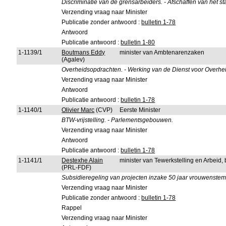
Discriminatie van de grensarbeiders. - Afschaffen van het sta
Verzending vraag naar Minister
Publicatie zonder antwoord :
bulletin 1-78
Antwoord
Publicatie antwoord :
bulletin 1-80
1-1139/1
Boutmans Eddy
minister van Ambtenarenzaken
(Agalev)
Overheidsopdrachten. - Werking van de Dienst voor Overhei
Verzending vraag naar Minister
Antwoord
Publicatie antwoord :
bulletin 1-78
1-1140/1
Olivier Marc
(CVP)
Eerste Minister
BTW-vrijstelling. - Parlementsgebouwen.
Verzending vraag naar Minister
Antwoord
Publicatie antwoord :
bulletin 1-78
1-1141/1
Destexhe Alain
minister van Tewerkstelling en Arbeid
(PRL-FDF)
Subsidieregeling van projecten inzake 50 jaar vrouwenstem
Verzending vraag naar Minister
Publicatie zonder antwoord :
bulletin 1-78
Rappel
Verzending vraag naar Minister