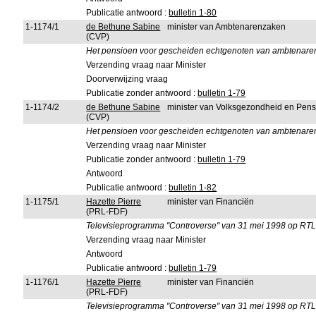
Publicatie antwoord :
bulletin 1-80
1-1174/1
de Bethune Sabine
minister van Ambtenarenzaken
(CVP)
Het pensioen voor gescheiden echtgenoten van ambtenare
Verzending vraag naar Minister
Doorverwijzing vraag
Publicatie zonder antwoord :
bulletin 1-79
1-1174/2
de Bethune Sabine
minister van Volksgezondheid en Pen
(CVP)
Het pensioen voor gescheiden echtgenoten van ambtenare
Verzending vraag naar Minister
Publicatie zonder antwoord :
bulletin 1-79
Antwoord
Publicatie antwoord :
bulletin 1-82
1-1175/1
Hazette Pierre
minister van Financiën
(PRL-FDF)
Televisieprogramma "Controverse" van 31 mei 1998 op RTL-T
Verzending vraag naar Minister
Antwoord
Publicatie antwoord :
bulletin 1-79
1-1176/1
Hazette Pierre
minister van Financiën
(PRL-FDF)
Televisieprogramma "Controverse" van 31 mei 1998 op RTL-