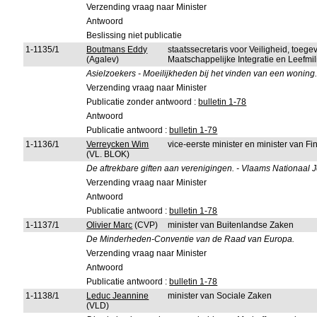
Verzending vraag naar Minister
Antwoord
Beslissing niet publicatie
1-1135/1
Boutmans Eddy
staatssecretaris voor Veiligheid, toeg
(Agalev)
Maatschappelijke Integratie en Leefmi
Asielzoekers - Moeilijkheden bij het vinden van een woning
Verzending vraag naar Minister
Publicatie zonder antwoord :
bulletin 1-78
Antwoord
Publicatie antwoord :
bulletin 1-79
1-1136/1
Verreycken Wim
vice-eerste minister en minister van 
(VL. BLOK)
De aftrekbare giften aan verenigingen. - Vlaams Nationaal
Verzending vraag naar Minister
Antwoord
Publicatie antwoord :
bulletin 1-78
1-1137/1
Olivier Marc
(CVP)
minister van Buitenlandse Zaken
De Minderheden-Conventie van de Raad van Europa.
Verzending vraag naar Minister
Antwoord
Publicatie antwoord :
bulletin 1-78
1-1138/1
Leduc Jeannine
minister van Sociale Zaken
(VLD)