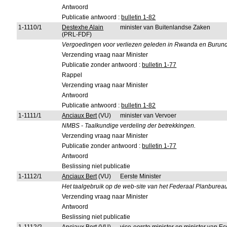
Antwoord
Publicatie antwoord :
bulletin 1-82
1-1110/1
Destexhe Alain
minister van Buitenlandse Zaken
(PRL-FDF)
Vergoedingen voor verliezen geleden in Rwanda en Burund
Verzending vraag naar Minister
Publicatie zonder antwoord :
bulletin 1-77
Rappel
Verzending vraag naar Minister
Antwoord
Publicatie antwoord :
bulletin 1-82
1-1111/1
Anciaux Bert
(VU)
minister van Vervoer
NMBS - Taalkundige verdeling der betrekkingen.
Verzending vraag naar Minister
Publicatie zonder antwoord :
bulletin 1-77
Antwoord
Beslissing niet publicatie
1-1112/1
Anciaux Bert
(VU)
Eerste Minister
Het taalgebruik op de web-site van het Federaal Planbureau
Verzending vraag naar Minister
Antwoord
Beslissing niet publicatie