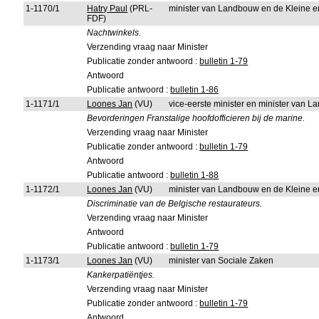
1-1170/1
Hatry Paul
(PRL-
minister van Landbouw en de Kleine 
FDF)
Nachtwinkels.
Verzending vraag naar Minister
Publicatie zonder antwoord :
bulletin 1-79
Antwoord
Publicatie antwoord :
bulletin 1-86
1-1171/1
Loones Jan
(VU)
vice-eerste minister en minister van L
Bevorderingen Franstalige hoofdofficieren bij de marine.
Verzending vraag naar Minister
Publicatie zonder antwoord :
bulletin 1-79
Antwoord
Publicatie antwoord :
bulletin 1-88
1-1172/1
Loones Jan
(VU)
minister van Landbouw en de Kleine 
Discriminatie van de Belgische restaurateurs.
Verzending vraag naar Minister
Antwoord
Publicatie antwoord :
bulletin 1-79
1-1173/1
Loones Jan
(VU)
minister van Sociale Zaken
Kankerpatiëntjes.
Verzending vraag naar Minister
Publicatie zonder antwoord :
bulletin 1-79
Antwoord