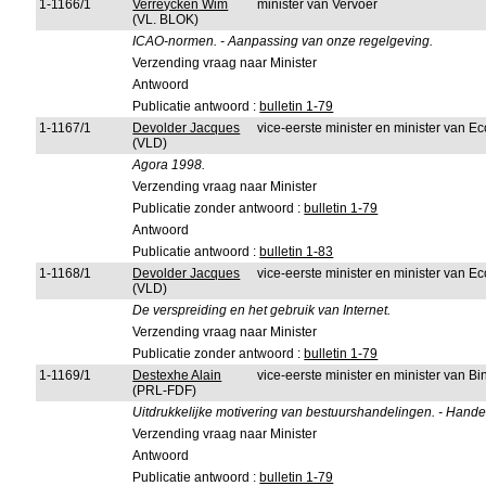
1-1166/1
Verreycken Wim
minister van Vervoer
(VL. BLOK)
ICAO-normen. - Aanpassing van onze regelgeving.
Verzending vraag naar Minister
Antwoord
Publicatie antwoord :
bulletin 1-79
1-1167/1
Devolder Jacques
vice-eerste minister en minister van 
(VLD)
Agora 1998.
Verzending vraag naar Minister
Publicatie zonder antwoord :
bulletin 1-79
Antwoord
Publicatie antwoord :
bulletin 1-83
1-1168/1
Devolder Jacques
vice-eerste minister en minister van 
(VLD)
De verspreiding en het gebruik van Internet.
Verzending vraag naar Minister
Publicatie zonder antwoord :
bulletin 1-79
1-1169/1
Destexhe Alain
vice-eerste minister en minister van 
(PRL-FDF)
Uitdrukkelijke motivering van bestuurshandelingen. - Hande
Verzending vraag naar Minister
Antwoord
Publicatie antwoord :
bulletin 1-79