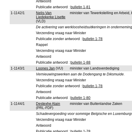
Antwoord
Publicatie antwoord :
bulletin 1-81
1-1142/1
Nelis-Van
minister van Tewerkstelling en Arbeid
Liedekerke Lisette
(VLD)
De activering van werkloosheidsuitkeringen in ondernemin
Verzending vraag naar Minister
Publicatie zonder antwoord :
bulletin 1-78
Rappel
Verzending vraag naar Minister
Antwoord
Publicatie antwoord :
bulletin 1-88
1-1143/1
Loones Jan
(VU)
minister van Landsverdediging
Vernieuwingswerken aan de Dodengang te Diksmuide.
Verzending vraag naar Minister
Publicatie zonder antwoord :
bulletin 1-78
Antwoord
Publicatie antwoord :
bulletin 1-80
1-1144/1
Destexhe Alain
minister van Buitenlandse Zaken
(PRL-FDF)
Schadevergoeding voor sommige Belgische en Luxemburgs
Verzending vraag naar Minister
Antwoord
Publicatie antwoord :
bulletin 1-78