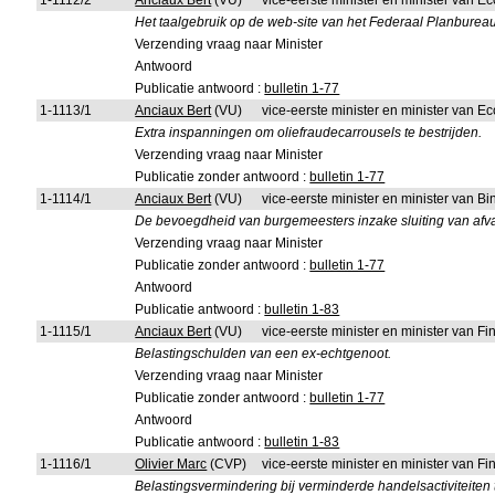
1-1112/2
Anciaux Bert
(VU)
vice-eerste minister en minister van 
Het taalgebruik op de web-site van het Federaal Planbureau
Verzending vraag naar Minister
Antwoord
Publicatie antwoord :
bulletin 1-77
1-1113/1
Anciaux Bert
(VU)
vice-eerste minister en minister van 
Extra inspanningen om oliefraudecarrousels te bestrijden.
Verzending vraag naar Minister
Publicatie zonder antwoord :
bulletin 1-77
1-1114/1
Anciaux Bert
(VU)
vice-eerste minister en minister van 
De bevoegdheid van burgemeesters inzake sluiting van afv
Verzending vraag naar Minister
Publicatie zonder antwoord :
bulletin 1-77
Antwoord
Publicatie antwoord :
bulletin 1-83
1-1115/1
Anciaux Bert
(VU)
vice-eerste minister en minister van 
Belastingschulden van een ex-echtgenoot.
Verzending vraag naar Minister
Publicatie zonder antwoord :
bulletin 1-77
Antwoord
Publicatie antwoord :
bulletin 1-83
1-1116/1
Olivier Marc
(CVP)
vice-eerste minister en minister van 
Belastingsvermindering bij verminderde handelsactiviteite