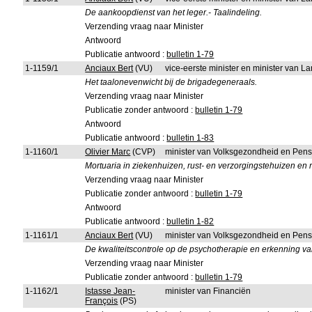
De aankoopdienst van het leger.- Taalindeling.
Verzending vraag naar Minister
Antwoord
Publicatie antwoord :
bulletin 1-79
1-1159/1
Anciaux Bert
(VU)
vice-eerste minister en minister van L
Het taalonevenwicht bij de brigadegeneraals.
Verzending vraag naar Minister
Publicatie zonder antwoord :
bulletin 1-79
Antwoord
Publicatie antwoord :
bulletin 1-83
1-1160/1
Olivier Marc
(CVP)
minister van Volksgezondheid en Pen
Mortuaria in ziekenhuizen, rust- en verzorgingstehuizen en 
Verzending vraag naar Minister
Publicatie zonder antwoord :
bulletin 1-79
Antwoord
Publicatie antwoord :
bulletin 1-82
1-1161/1
Anciaux Bert
(VU)
minister van Volksgezondheid en Pen
De kwaliteitscontrole op de psychotherapie en erkenning van
Verzending vraag naar Minister
Publicatie zonder antwoord :
bulletin 1-79
1-1162/1
Istasse Jean-
minister van Financiën
François
(PS)