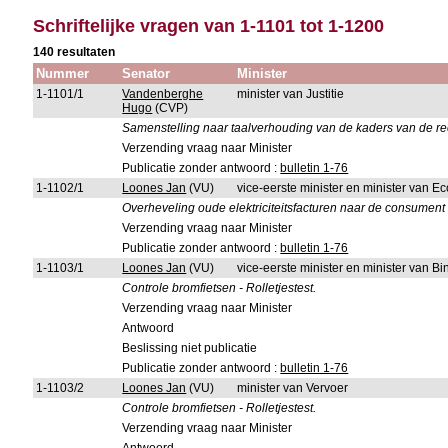
Schriftelijke vragen van 1-1101 tot 1-1200
140 resultaten
Nummer
Senator
Minister
1-1101/1
Vandenberghe
minister van Justitie
Hugo
(CVP)
Samenstelling naar taalverhouding van de kaders van de re
Verzending vraag naar Minister
Publicatie zonder antwoord :
bulletin 1-76
1-1102/1
Loones Jan
(VU)
vice-eerste minister en minister van 
Overheveling oude elektriciteitsfacturen naar de consument (
Verzending vraag naar Minister
Publicatie zonder antwoord :
bulletin 1-76
1-1103/1
Loones Jan
(VU)
vice-eerste minister en minister van 
Controle bromfietsen - Rolletjestest.
Verzending vraag naar Minister
Antwoord
Beslissing niet publicatie
Publicatie zonder antwoord :
bulletin 1-76
1-1103/2
Loones Jan
(VU)
minister van Vervoer
Controle bromfietsen - Rolletjestest.
Verzending vraag naar Minister