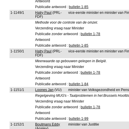
Antwoord
Publicatie antwoord :
bulletin 1-85
1-1149/1
Hatry Paul
(PRL-
vice-eerste minister en minister van 
FDF)
Methode voor de controle van de omzet.
Verzending vraag naar Minister
Publicatie zonder antwoord :
bulletin 1-78
Antwoord
Publicatie antwoord :
bulletin 1-85
1-1150/1
Hatry Paul
(PRL-
vice-eerste minister en minister van 
FDF)
Meerwaarde op gebouwen gelegen in België.
Verzending vraag naar Minister
Publicatie zonder antwoord :
bulletin 1-78
Antwoord
Publicatie antwoord :
bulletin 1-84
1-1151/1
Loones Jan
(VU)
minister van Volksgezondheid en Pen
Regelgeving MUG's - Taalproblemen in het Brussels Hoofds
Verzending vraag naar Minister
Publicatie zonder antwoord :
bulletin 1-78
Antwoord
Publicatie antwoord :
bulletin 1-99
1-1152/1
Boutmans Eddy
minister van Justitie
(Agalev)