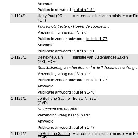
Antwoord
Publicatie antwoord :
bulletin 1-84
1-1124/1
Hatry Paul
(PRL-
vice-eerste minister en minister van 
FDF)
Voorschotintresten. - Roerende voorheffing.
Verzending vraag naar Minister
Publicatie zonder antwoord :
bulletin 1-77
Antwoord
Publicatie antwoord :
bulletin 1-91
1-1125/1
Destexhe Alain
minister van Buitenlandse Zaken
(PRL-FDF)
Sensibilisering voor het drama dat de Tchaadse bevolking tre
Verzending vraag naar Minister
Publicatie zonder antwoord :
bulletin 1-77
Antwoord
Publicatie antwoord :
bulletin 1-78
1-1126/1
de Bethune Sabine
Eerste Minister
(CVP)
De rechten van het kind.
Verzending vraag naar Minister
Antwoord
Publicatie antwoord :
bulletin 1-77
1-1126/2
de Bethune Sabine
vice-eerste minister en minister van 