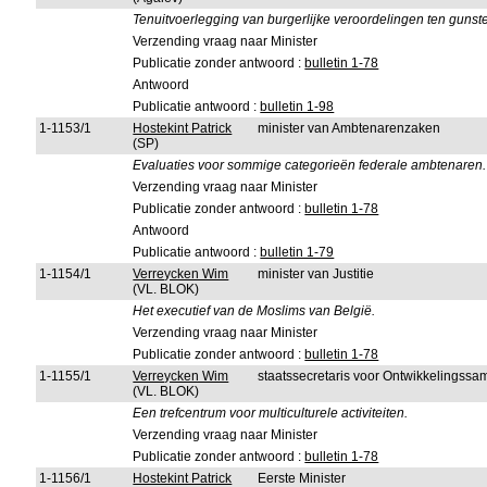
Tenuitvoerlegging van burgerlijke veroordelingen ten gunst
Verzending vraag naar Minister
Publicatie zonder antwoord :
bulletin 1-78
Antwoord
Publicatie antwoord :
bulletin 1-98
1-1153/1
Hostekint Patrick
minister van Ambtenarenzaken
(SP)
Evaluaties voor sommige categorieën federale ambtenaren.
Verzending vraag naar Minister
Publicatie zonder antwoord :
bulletin 1-78
Antwoord
Publicatie antwoord :
bulletin 1-79
1-1154/1
Verreycken Wim
minister van Justitie
(VL. BLOK)
Het executief van de Moslims van België.
Verzending vraag naar Minister
Publicatie zonder antwoord :
bulletin 1-78
1-1155/1
Verreycken Wim
staatssecretaris voor Ontwikkelingssa
(VL. BLOK)
Een trefcentrum voor multiculturele activiteiten.
Verzending vraag naar Minister
Publicatie zonder antwoord :
bulletin 1-78
1-1156/1
Hostekint Patrick
Eerste Minister