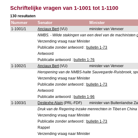
Schriftelijke vragen van 1-1001 tot 1-1100
130 resultaten
Nummer
Senator
Minister
1-1001/1
Anciaux Bert
(VU)
minister van Vervoer
NMBS. - Wilde stakingen van een deel van de machinisten g
Verzending vraag naar Minister
Publicatie zonder antwoord :
bulletin 1-73
Antwoord
Publicatie antwoord :
bulletin 1-76
1-1002/1
Anciaux Bert
(VU)
minister van Vervoer
Heropening van de NMBS-halte Sauvegarde-Ruisbroek, spoo
Verzending vraag naar Minister
Publicatie zonder antwoord :
bulletin 1-73
Antwoord
Publicatie antwoord :
bulletin 1-96
1-1003/1
Destexhe Alain
(PRL-FDF)
minister van Buitenlandse Z
Druk van de Regering inzake menrechten in Tibet en China b
Verzending vraag naar Minister
Publicatie zonder antwoord :
bulletin 1-73
Rappel
Verzending vraag naar Minister