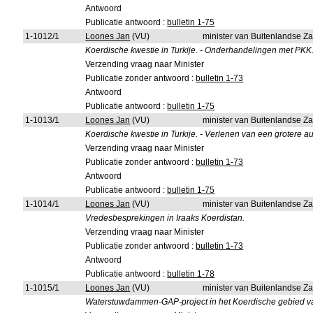
Antwoord
Publicatie antwoord :
bulletin 1-75
1-1012/1
Loones Jan
(VU)
minister van Buitenlandse Z
Koerdische kwestie in Turkije. - Onderhandelingen met PKK
Verzending vraag naar Minister
Publicatie zonder antwoord :
bulletin 1-73
Antwoord
Publicatie antwoord :
bulletin 1-75
1-1013/1
Loones Jan
(VU)
minister van Buitenlandse Z
Koerdische kwestie in Turkije. - Verlenen van een groter
Verzending vraag naar Minister
Publicatie zonder antwoord :
bulletin 1-73
Antwoord
Publicatie antwoord :
bulletin 1-75
1-1014/1
Loones Jan
(VU)
minister van Buitenlandse Z
Vredesbesprekingen in Iraaks Koerdistan.
Verzending vraag naar Minister
Publicatie zonder antwoord :
bulletin 1-73
Antwoord
Publicatie antwoord :
bulletin 1-78
1-1015/1
Loones Jan
(VU)
minister van Buitenlandse Z
Waterstuwdammen-GAP-project in het Koerdische gebied va