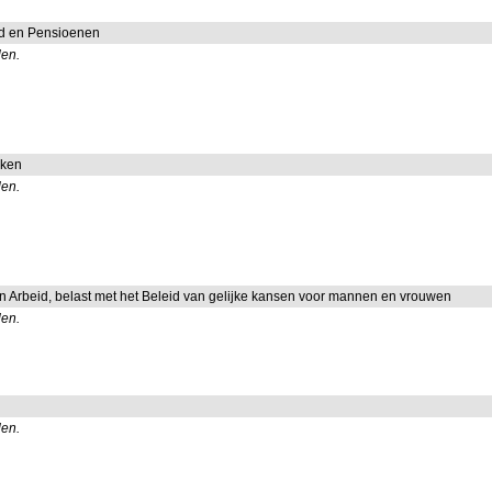
id en Pensioenen
len.
aken
len.
en Arbeid, belast met het Beleid van gelijke kansen voor mannen en vrouwen
len.
len.