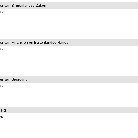
ster van Binnenlandse Zaken
len.
ster van Financiën en Buitenlandse Handel
len.
ter van Begroting
len.
leid
len.