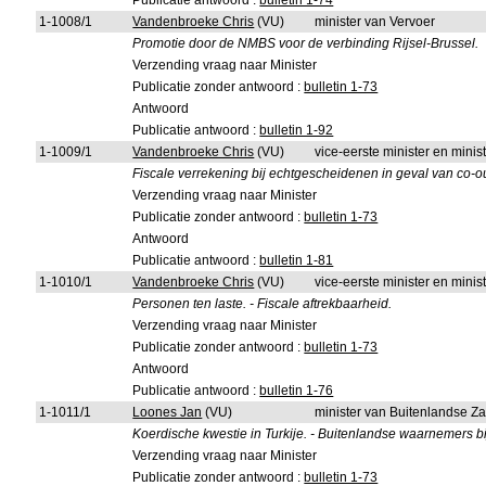
Publicatie antwoord :
bulletin 1-74
1-1008/1
Vandenbroeke Chris
(VU)
minister van Vervoer
Promotie door de NMBS voor de verbinding Rijsel-Brussel.
Verzending vraag naar Minister
Publicatie zonder antwoord :
bulletin 1-73
Antwoord
Publicatie antwoord :
bulletin 1-92
1-1009/1
Vandenbroeke Chris
(VU)
vice-eerste minister en mini
Fiscale verrekening bij echtgescheidenen in geval van co-
Verzending vraag naar Minister
Publicatie zonder antwoord :
bulletin 1-73
Antwoord
Publicatie antwoord :
bulletin 1-81
1-1010/1
Vandenbroeke Chris
(VU)
vice-eerste minister en mini
Personen ten laste. - Fiscale aftrekbaarheid.
Verzending vraag naar Minister
Publicatie zonder antwoord :
bulletin 1-73
Antwoord
Publicatie antwoord :
bulletin 1-76
1-1011/1
Loones Jan
(VU)
minister van Buitenlandse Z
Koerdische kwestie in Turkije. - Buitenlandse waarnemers
Verzending vraag naar Minister
Publicatie zonder antwoord :
bulletin 1-73