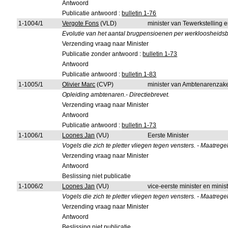
Antwoord
Publicatie antwoord :
bulletin 1-76
1-1004/1
Vergote Fons
(VLD)
minister van Tewerkstelling 
Evolutie van het aantal brugpensioenen per werkloosheids
Verzending vraag naar Minister
Publicatie zonder antwoord :
bulletin 1-73
Antwoord
Publicatie antwoord :
bulletin 1-83
1-1005/1
Olivier Marc
(CVP)
minister van Ambtenarenzak
Opleiding ambtenaren.- Directiebrevet.
Verzending vraag naar Minister
Antwoord
Publicatie antwoord :
bulletin 1-73
1-1006/1
Loones Jan
(VU)
Eerste Minister
Vogels die zich te pletter vliegen tegen vensters. - Maatrege
Verzending vraag naar Minister
Antwoord
Beslissing niet publicatie
1-1006/2
Loones Jan
(VU)
vice-eerste minister en min
Vogels die zich te pletter vliegen tegen vensters. - Maatrege
Verzending vraag naar Minister
Antwoord
Beslissing niet publicatie