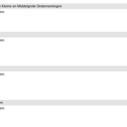
e Kleine en Middelgrote Ondernemingen
len.
len.
len.
en
len.