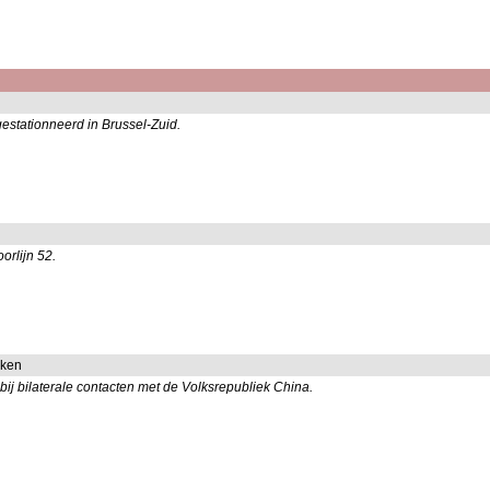
estationneerd in Brussel-Zuid.
rlijn 52.
aken
ij bilaterale contacten met de Volksrepubliek China.