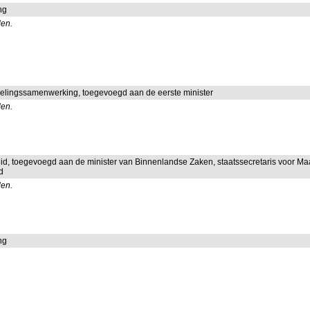
ng
len.
kkelingssamenwerking, toegevoegd aan de eerste minister
len.
heid, toegevoegd aan de minister van Binnenlandse Zaken, staatssecretaris voor Ma
d
len.
ng