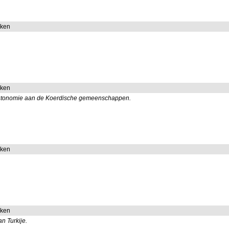
aken
.
aken
e autonomie aan de Koerdische gemeenschappen.
aken
aken
n Turkije.