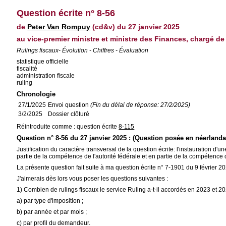
Question écrite n° 8-56
de
Peter Van Rompuy
(cd&v) du 27 janvier 2025
au vice-premier ministre et ministre des Finances, chargé de l
Rulings fiscaux- Évolution - Chiffres - Évaluation
statistique officielle
fiscalité
administration fiscale
ruling
Chronologie
27/1/2025
Envoi question
(Fin du délai de réponse: 27/2/2025)
3/2/2025
Dossier clôturé
Réintroduite comme : question écrite
8-115
Question n° 8-56 du 27 janvier 2025 : (Question posée en néerlanda
Justification du caractère transversal de la question écrite: l'instauration d'u
partie de la compétence de l'autorité fédérale et en partie de la compétence 
La présente question fait suite à ma question écrite n° 7-1901 du 9 février 202
J'aimerais dès lors vous poser les questions suivantes :
1) Combien de rulings fiscaux le service Ruling a-t-il accordés en 2023 et 20
a) par type d'imposition ;
b) par année et par mois ;
c) par profil du demandeur.